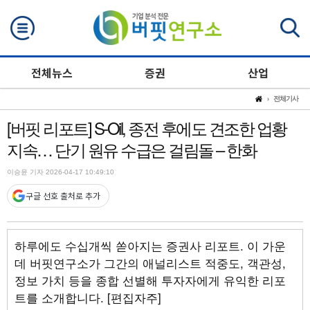
검색
전체뉴스
증권
산업
전체기사
[버핏 리포트] S-Oil, 종전 후에도 견조한 업황
지속… 단기 원유 수급은 걸림돌 – 한화
이승윤 기자 2026-04-17 10:49:10
구글 선호 출처로 추가
하루에도 수십개씩 쏟아지는 증권사 리포트. 이 가운
데 버핏연구소가 그간의 애널리스트 적중도, 객관성,
정보 가치 등을 종합 선별해 투자자에게 유익한 리포
트를 소개합니다. [편집자주]