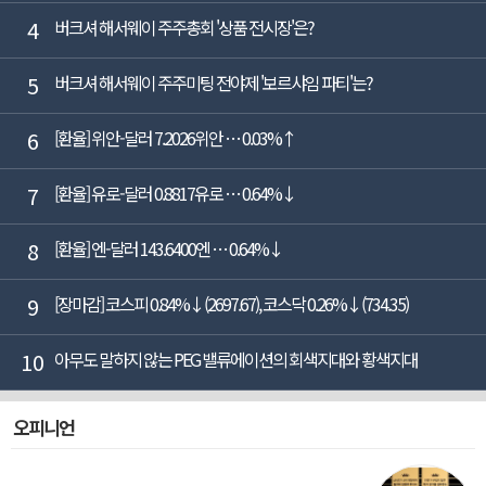
4
버크셔 해서웨이 주주총회 '상품 전시장'은?
5
버크셔 해서웨이 주주미팅 전야제 '보르샤임 파티'는?
6
[환율] 위안-달러 7.2026위안 … 0.03%↑
7
[환율] 유로-달러 0.8817유로 … 0.64%↓
8
[환율] 엔-달러 143.6400엔 … 0.64%↓
9
[장마감] 코스피 0.84%↓(2697.67), 코스닥 0.26%↓(734.35)
10
아무도 말하지 않는 PEG 밸류에이션의 회색지대와 황색지대
오피니언