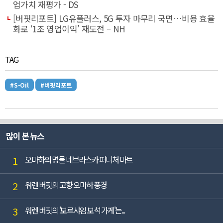
업가치 재평가 - DS
[버핏리포트] LG유플러스, 5G 투자 마무리 국면…비용 효율
화로 ‘1조 영업이익’ 재도전 – NH
TAG
#S-Oil
#버핏리포트
많이 본 뉴스
1
오마하의 명물 네브라스카 퍼니처 마트
2
워렌 버핏의 고향 오마하 풍경
3
워렌 버핏의 '보르샤임 보석 가게'는...