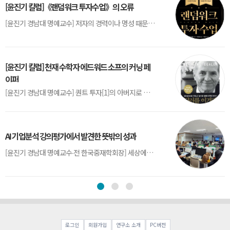
[윤진기 칼럼]《랜덤워크 투자수업》의 오류
[윤진기 경남대 명예교수] 저자의 경력이나 명성 때문인지 2020년에 번역 출판된 《랜덤워크 투자수업》(A Random Walk Down Wall Street) 12판은 표지부터가 거창하다. ‘45년간 12번 개정하며 철저히 검증한 투자서’, ‘전문가 부럽지 않은 투자 감각을 길러주는 위대한 투자지침서’ 라는 은빛 광고문구로 독자를 유혹한다.[1] 출판 50주...
[윤진기 칼럼] 천재 수학자 에드워드 소프의 커닝 페
이퍼
[윤진기 경남대 명예교수] 퀀트 투자[1]의 아버지로 불리는 에드워드 소프(Edward O. Thorp)는 수학계에서 천재로 알려진 인물이다. 그는 수학자이지만, 투자 업계에도 여러 가지 흥미로운 일화를 남겼다.수학을 이용하여 카지노를 이길 수 있는지가 궁금했던 그는 동료 교수가 소개해 준 블랙잭(Blackjack) 전략의 핵심을 손바닥 크기의 종이에 요...
AI 기업분석 강의평가에서 발견한 뜻밖의 성과
[윤진기 경남대 명예교수∙전 한국중재학회장] 세상에는 우연처럼 보이지만 인류의 진보를 이끌어낸 사건들이 있다. 영국의 알렉산더 플레밍(Alexander Fleming)이 곰팡이 핀 페트리 접시(Petri dish)를 버리지 않고[1] 관찰해 페니실린을 발견한 것은 그 대표적 사례다. 무심히 지나쳤다면 결코 없었을 혁신이었다.지난 7월 5일, 필자가 개발한 기업...
로그인
회원가입
연구소 소개
PC버전