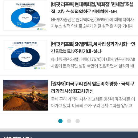
[버핏 리포트] 현대백화점, '백화점' '면세점' 호실
801.67포인트로 거래를 마쳤다. 개인과 기관은 각각
적...지누스 실적 악화로 컨센 하회 - NH
1279억원, 1652억원을 순매수한 반면 외국인은
2923억원을 순매도했다.임정은 KB증권 연구원은
NH투자증권은 현대백화점(069960)에 대해 자회사
KB리서치 장...
지누스 실적 악화로 2분기 연결 실적은 시장 기대치
를 밑돌았지만, 본업인 백화점과 면세점은 기대 수준
의 호실적을 이어갔다고 평가했다. 투자의견 ‘매
[버핏 리포트] SK텔레콤, AI 사업 성과 가시화…연
수’를 유지했으나 목표주가는 기존 24만원에서 18
간 영업이익 2조원 기대 - 하나
만원으로 하향했다. 현대백화점의 전일 종가는 11만
100원이다.주영훈 NH투자증권 연...
하나증권은 SK텔레콤(017670)에 대해 인공지능(AI)
사업이 본격적인 성장 국면에 진입하면서 실적과 배
당 확대가 기대된다고 전망했다. 이에 투자의견 '매
수(BUY)'와 목표주가 14만원을 유지했다. SK텔레콤
[원자재] 미국 구리 관세 앞둔 비축 경쟁…국제 구
의 전일종가는 9만3000원이다.김홍식 하나증권 연
리 가격 사상 최고치 경신
구원은 "SK텔레콤의 올해 2분기 연결 기준 영업이
익은 5660억원으로 시장 기대치를 웃돌...
국제 구리 가격이 사상 최고치를 경신하며 강세를 이
어가고 있다. 미국의 추가 구리 관세 부과를 앞두고
기업들이 미리 물량 확보에 나선 데다, 미국 외 지역
에서는 공급 부족과 생산 차질까지 겹치면서 가격이
빠르게 상승한 것으로 풀이된다.지난 8월 5일 뉴욕
상업거래소(COMEX)의 9월물 구리 가격은 장중 톤
당 1만4781달러(원화 약 2040만원)까...