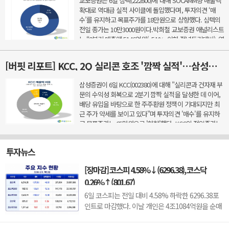
교보증권은 6일 심텍(222800)에 대해 SOCAMM향 매출액
확대로 역대급 실적 사이클에 돌입했다며, 투자의견 ‘매
수’를 유지하고 목표주가를 18만원으로 상향했다. 심텍의
전일 종가는 10만3000원이다.박희철 교보증권 애널리스트
는 “2분기 매출액 5146억원(+51%, 이하 전년동기대비), 영
업이익 629억원(+1035.3%), 영업이익률 12.2%을 기록했
다&rd...
[버핏 리포트] KCC, 2Q 실리콘 호조 '깜짝 실적'…삼성물산 배당 유입도 긍정적 - 삼성
삼성증권이 6일 KCC(002380)에 대해 "실리콘과 건자재 부
문의 수익성 회복으로 2분기 깜짝 실적을 달성한 데 이어,
배당 유입을 바탕으로 한 주주환원 정책이 기대되지만 최
근 주가 약세를 보이고 있다"며 투자의견 '매수'를 유지하
고 목표주가는 65만원으로 '하향'했다. KCC의 전일종가는
43만2000원이다.조현렬 삼성증권 애널리스트는 ...
투자뉴스
[장마감] 코스피 4.58%↓(6296.38), 코스닥
0.26%↑(801.67)
6일 코스피는 전일 대비 4.58% 하락한 6296.38포
인트로 마감했다. 이날 개인은 4조1084억원을 순매
수했고 외국인과 기관은 각각 4조66억원, 2366억원
을 순매도했다.코스닥은 전일 대비 0.26% 오른