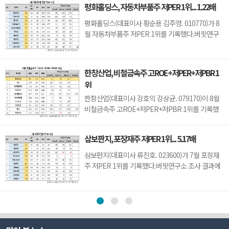
평화홀딩스, 자동차부품주 저PER 1위... 1.22배
차지했으며, 아이디스홀딩스(054800), 오픈베이스
(049480), 아이디피(332370)가 뒤를 이었다.씨아이
평화홀딩스(대표이사 황순용 김주영. 010770)가 8
테크는 지난 1분기 매출액 66억원, 영업손실 15억원
월 자동차부품주 저PER 1위를 기록했다.버핏연구
으로 전년동기대...
소 조사 결과에 따르면 평화홀딩스가 8월 자동차부
품주 PER 1.22배로 가장 낮았다. 이어 티에이치엔
(019180)(1.32), 일지테크(019540)(1.65), 동원모빌
한창산업, 비철금속주 고ROE+저PER+저PBR 1
리티(018500)(1.74)가 뒤를 이었다.평화홀딩스는 1
위
분기 매출액 2251억원, 영업이익 123억원으로 전년
동기대비 ...
한창산업(대표이사 강호익 강상균. 079170)이 8월
비철금속주 고ROE+저PER+저PBR 1위를 기록했
다.버핏연구소 조사 결과 한창산업이 8월 비철금속
주 고ROE+저PER+저PBR 1위를 차지했으며,
삼보판지, 포장재주 저PER 1위... 5.17배
DSR(155660), 태경비케이(014580), 제일연마
(001560)가 뒤를 이었다.한창산업은 지난 1분기 매
삼보판지(대표이사 류진호. 023600)가 7월 포장재
출액 212억원, 영업이익 7억원으로 전년동기대비
주 저PER 1위를 기록했다.버핏연구소 조사 결과에
각각 2.8%, 12.5% 감소했다(K-IFRS ...
따르면 삼보판지가 7월 포장재주 PER 5.17배로 가
장 낮았다. 이어 대륙제관(004780)(5.92), 삼양패키
징(272550)(6.68), 한국팩키지(037230)(7.35)가 뒤
를 이었다.삼보판지는 1분기 매출액 1311억원, 영업
이익 53억원으로 전년동기대비 매출액은 2.6% 증