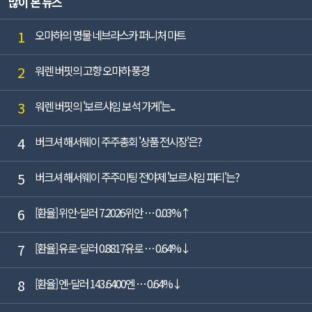
많이 본 뉴스
가, 영업이...
1
오마하의 명물 네브라스카 퍼니처 마트
2
워렌 버핏의 고향 오마하 풍경
3
워렌 버핏의 '보르샤임 보석 가게'는...
4
버크셔 해서웨이 주주총회 '상품 전시장'은?
5
버크셔 해서웨이 주주미팅 전야제 '보르샤임 파티'는?
6
[환율] 위안-달러 7.2026위안 … 0.03%↑
7
[환율] 유로-달러 0.8817유로 … 0.64%↓
8
[환율] 엔-달러 143.6400엔 … 0.64%↓