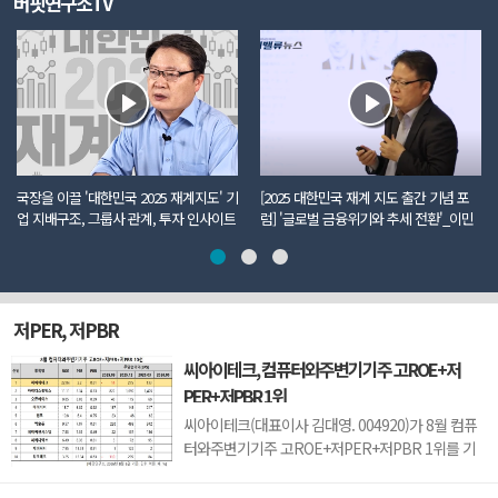
버핏연구소TV
국장을 이끌 '대한민국 2025 재계지도' 기
[2025 대한민국 재계 지도 출간 기념 포
업 지배구조, 그룹사 관계, 투자 인사이트
럼] '글로벌 금융위기와 추세 전환'_이민
까지 모두 담았다
주 더밸류뉴스 편집국장
저PER, 저PBR
씨아이테크, 컴퓨터와주변기기주 고ROE+저
PER+저PBR 1위
씨아이테크(대표이사 김대영. 004920)가 8월 컴퓨
터와주변기기주 고ROE+저PER+저PBR 1위를 기
록했다.버핏연구소 조사 결과 씨아이테크가 8월 컴
퓨터와주변기기주 고ROE+저PER+저PBR 1위를