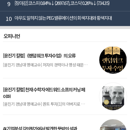
9
[장마감] 코스피 0.84%↓(2697.67), 코스닥 0.26%↓(734.35)
10
아무도 말하지 않는 PEG 밸류에이션의 회색지대와 황색지대
오피니언
[윤진기 칼럼]《랜덤워크 투자수업》의 오류
[윤진기 경남대 명예교수] 저자의 경력이나 명성 때문인지 2020년에 번역 출판된 《랜덤워크 투자수업》(A Random Walk Down Wall Street) 12판은 표지부터가 거창하다. ‘45년간 12번 개정하며 철저히 검증한 투자서’, ‘전문가 부럽지 않은 투자 감각을 길러주는 위대한 투자지침서’ 라는 은빛 광고문구로 독자를 유혹한다.[1] 출판 50주...
[윤진기 칼럼] 천재 수학자 에드워드 소프의 커닝 페
이퍼
[윤진기 경남대 명예교수] 퀀트 투자[1]의 아버지로 불리는 에드워드 소프(Edward O. Thorp)는 수학계에서 천재로 알려진 인물이다. 그는 수학자이지만, 투자 업계에도 여러 가지 흥미로운 일화를 남겼다.수학을 이용하여 카지노를 이길 수 있는지가 궁금했던 그는 동료 교수가 소개해 준 블랙잭(Blackjack) 전략의 핵심을 손바닥 크기의 종이에 요...
AI 기업분석 강의평가에서 발견한 뜻밖의 성과