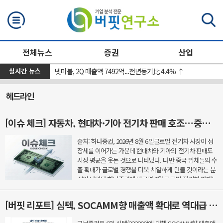
검색
전체뉴스
증권
산업
실시간 뉴스
[장마감] 코스피 4.58%↓(6296.38), 코스닥 0.26%↑(801.67)
넷마블, 2Q 매출액 7492억...전년동기比 4.4% ↑
헤드라인
[이슈 체크] 자동차, 현대차·기아 전기차 판매 호조…중국 공세 속 경쟁력 시험대
출처: 하나증권, 2026년 8월 6일글로벌 전기차 시장이 성
장세를 이어가는 가운데 현대차와 기아의 전기차 판매도
시장 평균을 웃돈 것으로 나타났다. 다만 중국 업체들의 수
출 확대가 글로벌 경쟁을 더욱 치열하게 만들 것이라는 분
석이 나왔다.하나증권에 따르면 6월 글로벌 전기차 판매는
211만1000대로 지난해 같은 기간보다 11% 증가했다.
지...
[버핏 리포트] 심텍, SOCAMM향 매출액 확대로 역대급 실적 사이클 돌입 – 교보