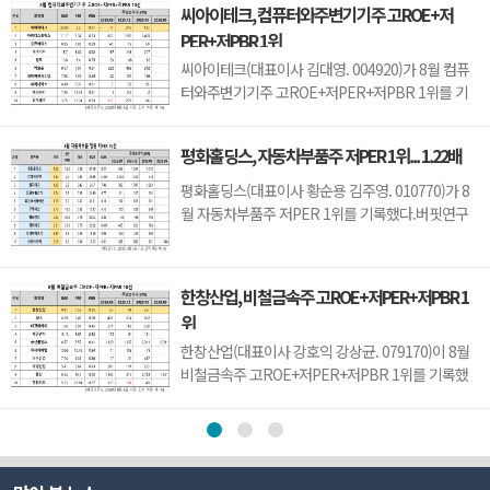
씨아이테크, 컴퓨터와주변기기주 고ROE+저
니트론텍(142210)(4.89), 유니퀘스트(077500)
PER+저PBR 1위
(5.21), 로체시스템즈(071280)(7.7)가 뒤를 이었다.
성우테크론은 1분기 매출액 118억원, 영업이익 14
씨아이테크(대표이사 김대영. 004920)가 8월 컴퓨
억원으로 전년...
터와주변기기주 고ROE+저PER+저PBR 1위를 기
록했다.버핏연구소 조사 결과 씨아이테크가 8월 컴
퓨터와주변기기주 고ROE+저PER+저PBR 1위를
평화홀딩스, 자동차부품주 저PER 1위... 1.22배
차지했으며, 아이디스홀딩스(054800), 오픈베이스
(049480), 아이디피(332370)가 뒤를 이었다.씨아이
평화홀딩스(대표이사 황순용 김주영. 010770)가 8
테크는 지난 1분기 매출액 66억원, 영업손실 15억원
월 자동차부품주 저PER 1위를 기록했다.버핏연구
으로 전년동기대...
소 조사 결과에 따르면 평화홀딩스가 8월 자동차부
품주 PER 1.22배로 가장 낮았다. 이어 티에이치엔
(019180)(1.32), 일지테크(019540)(1.65), 동원모빌
한창산업, 비철금속주 고ROE+저PER+저PBR 1
리티(018500)(1.74)가 뒤를 이었다.평화홀딩스는 1
위
분기 매출액 2251억원, 영업이익 123억원으로 전년
동기대비 ...
한창산업(대표이사 강호익 강상균. 079170)이 8월
비철금속주 고ROE+저PER+저PBR 1위를 기록했
다.버핏연구소 조사 결과 한창산업이 8월 비철금속
주 고ROE+저PER+저PBR 1위를 차지했으며,
DSR(155660), 태경비케이(014580), 제일연마
(001560)가 뒤를 이었다.한창산업은 지난 1분기 매
출액 212억원, 영업이익 7억원으로 전년동기대비