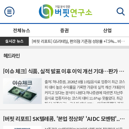
검색
전체뉴스
증권
산업
실시간 뉴스
[원자재] 중국 철광석 구매력 집중…중국광물자원그룹, 리오 틴토와 협상 앞두고 개별 협상 중단 지시
[버핏 리포트] GS리테일, 편의점 기존점 성장률 +7.5%... 비편의점 부문 개선 지속 – NH
헤드라인
[이슈 체크] 식품, 실적 발표 이후 이익 개선 기대…판가 인상·수출 호조에 주목
출처: 하나증권, 2026년 8월 10일음식료 업종이 최근 코스
피 대비 높은 수익률을 기록한 가운데 실적 개선 기대감이
커지고 있다는 분석이 나왔다.하나증권에 따르면 지난주
음식료 업종지수는 코스피 대비 11.6%p 웃돌았다. 최근
한 달 기준으로는 코스피 대비 22%p 아웃퍼폼했다.과거
곡물 가격 상승 국면에서는 종합가공식품 업체들이 먼저
제...
[버핏 리포트] SK텔레콤, '본업 정상화' 'AIDC 모멘텀'...감가상각비 감소 국면 - iM