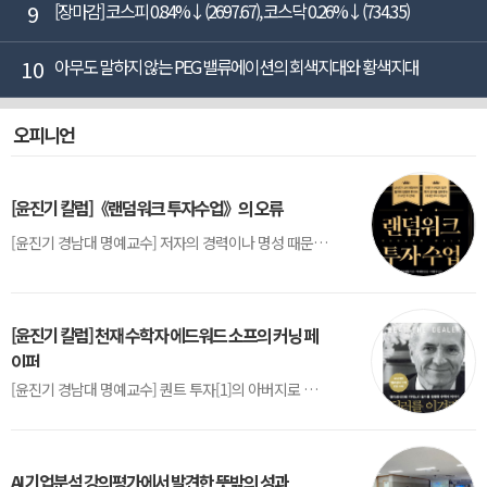
9
[장마감] 코스피 0.84%↓(2697.67), 코스닥 0.26%↓(734.35)
10
아무도 말하지 않는 PEG 밸류에이션의 회색지대와 황색지대
오피니언
[윤진기 칼럼]《랜덤워크 투자수업》의 오류
[윤진기 경남대 명예교수] 저자의 경력이나 명성 때문인지 2020년에 번역 출판된 《랜덤워크 투자수업》(A Random Walk Down Wall Street) 12판은 표지부터가 거창하다. ‘45년간 12번 개정하며 철저히 검증한 투자서’, ‘전문가 부럽지 않은 투자 감각을 길러주는 위대한 투자지침서’ 라는 은빛 광고문구로 독자를 유혹한다.[1] 출판 50주...
[윤진기 칼럼] 천재 수학자 에드워드 소프의 커닝 페
이퍼
[윤진기 경남대 명예교수] 퀀트 투자[1]의 아버지로 불리는 에드워드 소프(Edward O. Thorp)는 수학계에서 천재로 알려진 인물이다. 그는 수학자이지만, 투자 업계에도 여러 가지 흥미로운 일화를 남겼다.수학을 이용하여 카지노를 이길 수 있는지가 궁금했던 그는 동료 교수가 소개해 준 블랙잭(Blackjack) 전략의 핵심을 손바닥 크기의 종이에 요...
AI 기업분석 강의평가에서 발견한 뜻밖의 성과