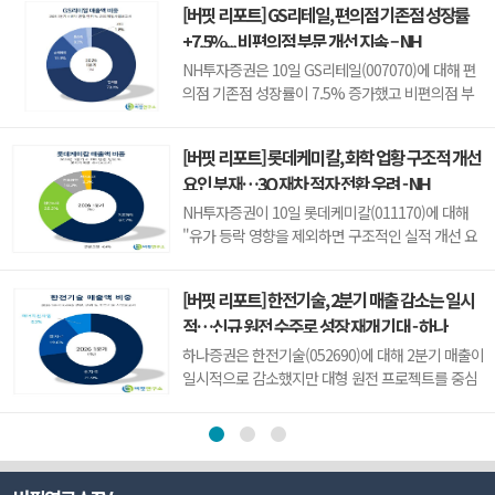
[버핏 리포트] GS리테일, 편의점 기존점 성장률
의 철광석 계약 협상을 중단하도록 지시한 것으로 알
+7.5%... 비편의점 부문 개선 지속 – NH
려졌다. 중국 내 구매 물량을 CMRG로 모아 대형 공
급업체에 대한 협상력을 높이려는 움직...
NH투자증권은 10일 GS리테일(007070)에 대해 편
의점 기존점 성장률이 7.5% 증가했고 비편의점 부
문도 전반적으로 개선되고 있다며, 투자의견 ‘매
수’를 신규 제시하고 목표주가를 3만4000원으로 상
[버핏 리포트] 롯데케미칼, 화학 업황 구조적 개선
향했다. GS리테일의 전일 종가는 2만8350원이다.주
요인 부재…3Q 재차 적자 전환 우려 - NH
영훈 NH투자증권 애널리스트는 “우호적인 날씨 및
고유가 피해 지원금 효과로 편의점 기...
NH투자증권이 10일 롯데케미칼(011170)에 대해
"유가 등락 영향을 제외하면 구조적인 실적 개선 요
인이 부재한 상황"이라며 투자의견 '중립'를 유지하
고 목표주가를 6만5000원으로 '하향'했다. 롯데케미
[버핏 리포트] 한전기술, 2분기 매출 감소는 일시
칼의 전일종가는 6만1000원이다.류승원 NH투자증
적…신규 원전 수주로 성장 재개 기대 - 하나
권 애널리스트는 2분기 실적 부진 요인에 대해 "롯
데케미칼의 영업이익은 전분기대...
하나증권은 한전기술(052690)에 대해 2분기 매출이
일시적으로 감소했지만 대형 원전 프로젝트를 중심
으로 실적이 이어지고 신규 대형 원전 수주 가능성도
높아지고 있다고 전망했다. 이에 투자의견 '매수
(BUY)'와 목표주가 22만원을 유지했다. 한전기술의
지난 종가는 10만1900원이다.유재선 하나증권 연구
원은 "한전기술의 2분기 매출액은...