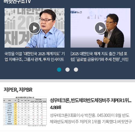
버핏연구소TV
국장을 이끌 '대한민국 2025 재계지도' 기
[2025 대한민국 재계 지도 출간 기념 포
업 지배구조, 그룹사 관계, 투자 인사이트
럼] '글로벌 금융위기와 추세 전환'_이민
까지 모두 담았다
주 더밸류뉴스 편집국장
저PER, 저PBR
성우테크론, 반도체와반도체장비주 저PER 1위...
4.86배
성우테크론(대표이사 박찬홍. 045300)이 8월 반도
체와반도체장비주 저PER 1위를 기록했다.버핏연구
소 조사 결과에 따르면 성우테크론이 8월 반도체와
반도체장비주 PER 4.86배로 가장 낮았다. 이어 유