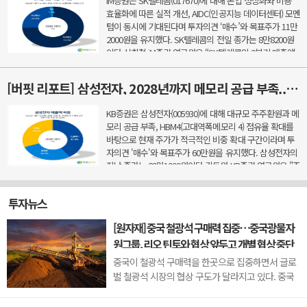
iM증권은 SK텔레콤(017670)에 대해 본업 정상화와 비용
효율화에 따른 실적 개선, AIDC(인공지능 데이터센터) 모멘
텀이 동시에 기대된다며 투자의견 ‘매수’와 목표주가 11만
2000원을 유지했다. SK텔레콤의 전일 종가는 8만8200원
이다.신희철 iM증권 연구원은 “SK텔레콤의 2분기 매출액
은 4조3591억원, 영업이익은 5660억원을 기록했다”...
[버핏 리포트] 삼성전자, 2028년까지 메모리 공급 부족...HBM4 '1위' 탈환 전망· - KB
KB증권은 삼성전자(005930)에 대해 대규모 주주환원과 메
모리 공급 부족, HBM4(고대역폭메모리 4) 점유율 확대를
바탕으로 현재 주가가 적극적인 비중 확대 구간이라며 투
자의견 '매수'와 목표주가 60만원을 유지했다. 삼성전자의
지난 종가는 23만1000원이다.김동원 KB증권 연구원은 "조
만간 발표될 것으로 예상되는 주주환원 정책에서 연간 ...
투자뉴스
[원자재] 중국 철광석 구매력 집중…중국광물자
원그룹, 리오 틴토와 협상 앞두고 개별 협상 중단
지시
중국이 철광석 구매력을 한곳으로 집중하면서 글로
벌 철광석 시장의 협상 구도가 달라지고 있다. 중국
국영 철광석 구매기관인 중국광물자원그룹(CMRG)
이 일부 제철소에 9월 이후 리오 틴토(Rio Tinto)와