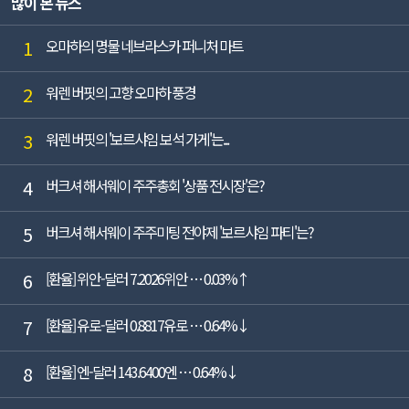
많이 본 뉴스
각각 2.8%, 12.5% 감소했다(K-IFRS ...
1
오마하의 명물 네브라스카 퍼니처 마트
2
워렌 버핏의 고향 오마하 풍경
3
워렌 버핏의 '보르샤임 보석 가게'는...
4
버크셔 해서웨이 주주총회 '상품 전시장'은?
5
버크셔 해서웨이 주주미팅 전야제 '보르샤임 파티'는?
6
[환율] 위안-달러 7.2026위안 … 0.03%↑
7
[환율] 유로-달러 0.8817유로 … 0.64%↓
8
[환율] 엔-달러 143.6400엔 … 0.64%↓