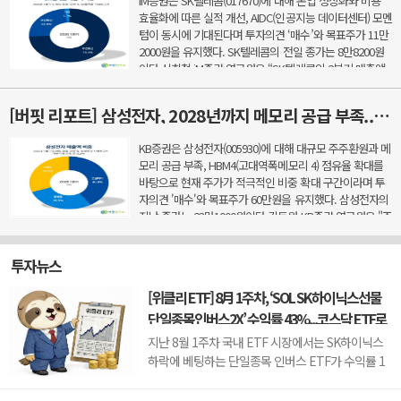
iM증권은 SK텔레콤(017670)에 대해 본업 정상화와 비용
효율화에 따른 실적 개선, AIDC(인공지능 데이터센터) 모멘
텀이 동시에 기대된다며 투자의견 ‘매수’와 목표주가 11만
2000원을 유지했다. SK텔레콤의 전일 종가는 8만8200원
이다.신희철 iM증권 연구원은 “SK텔레콤의 2분기 매출액
은 4조3591억원, 영업이익은 5660억원을 기록했다”...
[버핏 리포트] 삼성전자, 2028년까지 메모리 공급 부족...HBM4 '1위' 탈환 전망· - KB
KB증권은 삼성전자(005930)에 대해 대규모 주주환원과 메
모리 공급 부족, HBM4(고대역폭메모리 4) 점유율 확대를
바탕으로 현재 주가가 적극적인 비중 확대 구간이라며 투
자의견 '매수'와 목표주가 60만원을 유지했다. 삼성전자의
지난 종가는 23만1000원이다.김동원 KB증권 연구원은 "조
만간 발표될 것으로 예상되는 주주환원 정책에서 연간 ...
투자뉴스
[위클리 ETF] 8月 1주차, ‘SOL SK하이닉스선물
단일종목인버스2X’ 수익률 43%...코스닥 ETF로
머니무브
지난 8월 1주차 국내 ETF 시장에서는 SK하이닉스
하락에 베팅하는 단일종목 인버스 ETF가 수익률 1
위에 올랐다. 동시에 방산, 코스닥150 레버리지, 우
주항공, 바이오 ETF도 수익률 상위권에 이름을 올렸