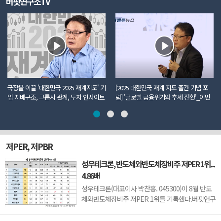
버핏연구소TV
국장을 이끌 '대한민국 2025 재계지도' 기
[2025 대한민국 재계 지도 출간 기념 포
업 지배구조, 그룹사 관계, 투자 인사이트
럼] '글로벌 금융위기와 추세 전환'_이민
까지 모두 담았다
주 더밸류뉴스 편집국장
저PER, 저PBR
성우테크론, 반도체와반도체장비주 저PER 1위...
4.86배
성우테크론(대표이사 박찬홍. 045300)이 8월 반도
체와반도체장비주 저PER 1위를 기록했다.버핏연구
소 조사 결과에 따르면 성우테크론이 8월 반도체와
반도체장비주 PER 4.86배로 가장 낮았다. 이어 유