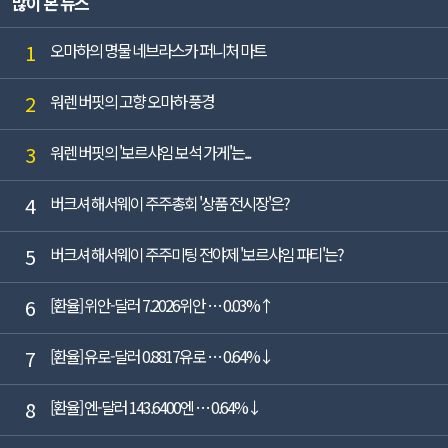
많이 본 뉴스
각각 2.8%, 12.5% 감소했다(K-IFRS ...
1
오마하의 명물 네브라스카 퍼니처 마트
2
워렌 버핏의 고향 오마하 풍경
3
워렌 버핏의 '보르샤임 보석 가게'는...
4
버크셔 해서웨이 주주총회 '상품 전시장'은?
5
버크셔 해서웨이 주주미팅 전야제 '보르샤임 파티'는?
6
[환율] 위안-달러 7.2026위안 … 0.03%↑
7
[환율] 유로-달러 0.8817유로 … 0.64%↓
8
[환율] 엔-달러 143.6400엔 … 0.64%↓