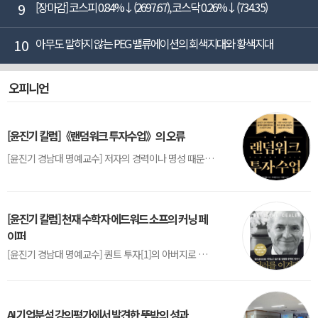
9
[장마감] 코스피 0.84%↓(2697.67), 코스닥 0.26%↓(734.35)
10
아무도 말하지 않는 PEG 밸류에이션의 회색지대와 황색지대
오피니언
[윤진기 칼럼]《랜덤워크 투자수업》의 오류
[윤진기 경남대 명예교수] 저자의 경력이나 명성 때문인지 2020년에 번역 출판된 《랜덤워크 투자수업》(A Random Walk Down Wall Street) 12판은 표지부터가 거창하다. ‘45년간 12번 개정하며 철저히 검증한 투자서’, ‘전문가 부럽지 않은 투자 감각을 길러주는 위대한 투자지침서’ 라는 은빛 광고문구로 독자를 유혹한다.[1] 출판 50주...
[윤진기 칼럼] 천재 수학자 에드워드 소프의 커닝 페
이퍼
[윤진기 경남대 명예교수] 퀀트 투자[1]의 아버지로 불리는 에드워드 소프(Edward O. Thorp)는 수학계에서 천재로 알려진 인물이다. 그는 수학자이지만, 투자 업계에도 여러 가지 흥미로운 일화를 남겼다.수학을 이용하여 카지노를 이길 수 있는지가 궁금했던 그는 동료 교수가 소개해 준 블랙잭(Blackjack) 전략의 핵심을 손바닥 크기의 종이에 요...
AI 기업분석 강의평가에서 발견한 뜻밖의 성과