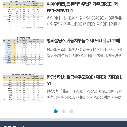
씨아이테크, 컴퓨터와주변기기주 고ROE+저
니트론텍(142210)(4.89), 유니퀘스트(077500)
PER+저PBR 1위
(5.21), 로체시스템즈(071280)(7.7)가 뒤를 이었다.
성우테크론은 1분기 매출액 118억원, 영업이익 14
씨아이테크(대표이사 김대영. 004920)가 8월 컴퓨
억원으로 전년...
터와주변기기주 고ROE+저PER+저PBR 1위를 기
록했다.버핏연구소 조사 결과 씨아이테크가 8월 컴
퓨터와주변기기주 고ROE+저PER+저PBR 1위를
평화홀딩스, 자동차부품주 저PER 1위... 1.22배
차지했으며, 아이디스홀딩스(054800), 오픈베이스
(049480), 아이디피(332370)가 뒤를 이었다.씨아이
평화홀딩스(대표이사 황순용 김주영. 010770)가 8
테크는 지난 1분기 매출액 66억원, 영업손실 15억원
월 자동차부품주 저PER 1위를 기록했다.버핏연구
으로 전년동기대...
소 조사 결과에 따르면 평화홀딩스가 8월 자동차부
품주 PER 1.22배로 가장 낮았다. 이어 티에이치엔
(019180)(1.32), 일지테크(019540)(1.65), 동원모빌
한창산업, 비철금속주 고ROE+저PER+저PBR 1
리티(018500)(1.74)가 뒤를 이었다.평화홀딩스는 1
위
분기 매출액 2251억원, 영업이익 123억원으로 전년
동기대비 ...
한창산업(대표이사 강호익 강상균. 079170)이 8월
비철금속주 고ROE+저PER+저PBR 1위를 기록했
다.버핏연구소 조사 결과 한창산업이 8월 비철금속
주 고ROE+저PER+저PBR 1위를 차지했으며,
DSR(155660), 태경비케이(014580), 제일연마
(001560)가 뒤를 이었다.한창산업은 지난 1분기 매
출액 212억원, 영업이익 7억원으로 전년동기대비