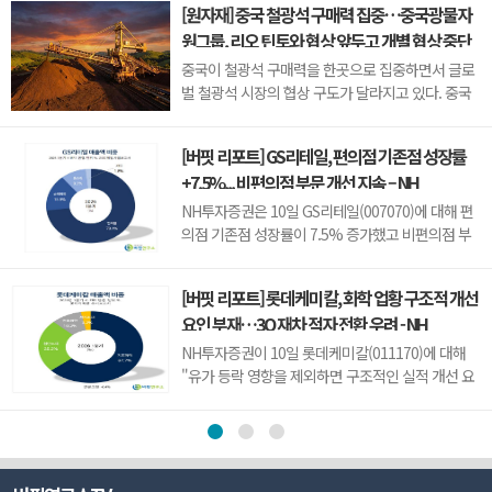
[원자재] 중국 철광석 구매력 집중…중국광물자
다. 단일종목 레버리지 ETF 거래가 줄어들고 코스닥
원그룹, 리오 틴토와 협상 앞두고 개별 협상 중단
과매도 포지션 반전과 바이오 업종 수혜 가능성도 함
지시
께 거론됐다. 한국거래소 ETF 거래 자료...
중국이 철광석 구매력을 한곳으로 집중하면서 글로
벌 철광석 시장의 협상 구도가 달라지고 있다. 중국
국영 철광석 구매기관인 중국광물자원그룹(CMRG)
이 일부 제철소에 9월 이후 리오 틴토(Rio Tinto)와
[버핏 리포트] GS리테일, 편의점 기존점 성장률
의 철광석 계약 협상을 중단하도록 지시한 것으로 알
+7.5%... 비편의점 부문 개선 지속 – NH
려졌다. 중국 내 구매 물량을 CMRG로 모아 대형 공
급업체에 대한 협상력을 높이려는 움직...
NH투자증권은 10일 GS리테일(007070)에 대해 편
의점 기존점 성장률이 7.5% 증가했고 비편의점 부
문도 전반적으로 개선되고 있다며, 투자의견 ‘매
수’를 신규 제시하고 목표주가를 3만4000원으로 상
[버핏 리포트] 롯데케미칼, 화학 업황 구조적 개선
향했다. GS리테일의 전일 종가는 2만8350원이다.주
요인 부재…3Q 재차 적자 전환 우려 - NH
영훈 NH투자증권 애널리스트는 “우호적인 날씨 및
고유가 피해 지원금 효과로 편의점 기...
NH투자증권이 10일 롯데케미칼(011170)에 대해
"유가 등락 영향을 제외하면 구조적인 실적 개선 요
인이 부재한 상황"이라며 투자의견 '중립'를 유지하
고 목표주가를 6만5000원으로 '하향'했다. 롯데케미
칼의 전일종가는 6만1000원이다.류승원 NH투자증
권 애널리스트는 2분기 실적 부진 요인에 대해 "롯
데케미칼의 영업이익은 전분기대...