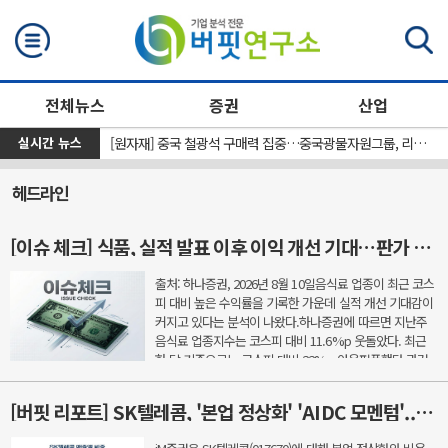
검색
전체뉴스
증권
산업
실시간 뉴스
[위클리 ETF] 8月 1주차, ‘SOL SK하이닉스선물단일종목인버스2X’ 수익률 43%...코스닥 ETF로 머니무브
[원자재] 중국 철광석 구매력 집중…중국광물자원그룹, 리오 틴토와 협상 앞두고 개별 협상 중단 지시
헤드라인
[이슈 체크] 식품, 실적 발표 이후 이익 개선 기대…판가 인상·수출 호조에 주목
출처: 하나증권, 2026년 8월 10일음식료 업종이 최근 코스
피 대비 높은 수익률을 기록한 가운데 실적 개선 기대감이
커지고 있다는 분석이 나왔다.하나증권에 따르면 지난주
음식료 업종지수는 코스피 대비 11.6%p 웃돌았다. 최근
한 달 기준으로는 코스피 대비 22%p 아웃퍼폼했다.과거
곡물 가격 상승 국면에서는 종합가공식품 업체들이 먼저
제...
[버핏 리포트] SK텔레콤, '본업 정상화' 'AIDC 모멘텀'...감가상각비 감소 국면 - iM