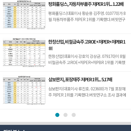
평화홀딩스, 자동차부품주 저PER 1위... 1.22배
차지했으며, 아이디스홀딩스(054800), 오픈베이스
(049480), 아이디피(332370)가 뒤를 이었다.씨아이
평화홀딩스(대표이사 황순용 김주영. 010770)가 8
테크는 지난 1분기 매출액 66억원, 영업손실 15억원
월 자동차부품주 저PER 1위를 기록했다.버핏연구
으로 전년동기대...
소 조사 결과에 따르면 평화홀딩스가 8월 자동차부
품주 PER 1.22배로 가장 낮았다. 이어 티에이치엔
(019180)(1.32), 일지테크(019540)(1.65), 동원모빌
한창산업, 비철금속주 고ROE+저PER+저PBR 1
리티(018500)(1.74)가 뒤를 이었다.평화홀딩스는 1
위
분기 매출액 2251억원, 영업이익 123억원으로 전년
동기대비 ...
한창산업(대표이사 강호익 강상균. 079170)이 8월
비철금속주 고ROE+저PER+저PBR 1위를 기록했
다.버핏연구소 조사 결과 한창산업이 8월 비철금속
주 고ROE+저PER+저PBR 1위를 차지했으며,
삼보판지, 포장재주 저PER 1위... 5.17배
DSR(155660), 태경비케이(014580), 제일연마
(001560)가 뒤를 이었다.한창산업은 지난 1분기 매
삼보판지(대표이사 류진호. 023600)가 7월 포장재
출액 212억원, 영업이익 7억원으로 전년동기대비
주 저PER 1위를 기록했다.버핏연구소 조사 결과에
각각 2.8%, 12.5% 감소했다(K-IFRS ...
따르면 삼보판지가 7월 포장재주 PER 5.17배로 가
장 낮았다. 이어 대륙제관(004780)(5.92), 삼양패키
징(272550)(6.68), 한국팩키지(037230)(7.35)가 뒤
를 이었다.삼보판지는 1분기 매출액 1311억원, 영업
이익 53억원으로 전년동기대비 매출액은 2.6% 증