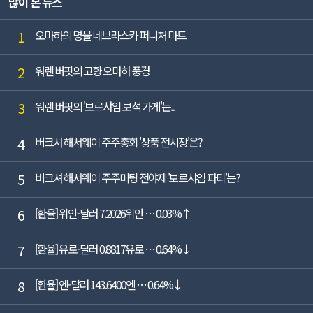
많이 본 뉴스
가, 영업이...
1
오마하의 명물 네브라스카 퍼니처 마트
2
워렌 버핏의 고향 오마하 풍경
3
워렌 버핏의 '보르샤임 보석 가게'는...
4
버크셔 해서웨이 주주총회 '상품 전시장'은?
5
버크셔 해서웨이 주주미팅 전야제 '보르샤임 파티'는?
6
[환율] 위안-달러 7.2026위안 … 0.03%↑
7
[환율] 유로-달러 0.8817유로 … 0.64%↓
8
[환율] 엔-달러 143.6400엔 … 0.64%↓