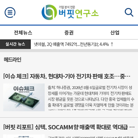
검색
전체뉴스
증권
산업
실시간 뉴스
[장마감] 코스피 4.58%↓(6296.38), 코스닥 0.26%↑(801.67)
넷마블, 2Q 매출액 7492억...전년동기比 4.4% ↑
헤드라인
[이슈 체크] 자동차, 현대차·기아 전기차 판매 호조…중국 공세 속 경쟁력 시험대
출처: 하나증권, 2026년 8월 6일글로벌 전기차 시장이 성
장세를 이어가는 가운데 현대차와 기아의 전기차 판매도
시장 평균을 웃돈 것으로 나타났다. 다만 중국 업체들의 수
출 확대가 글로벌 경쟁을 더욱 치열하게 만들 것이라는 분
석이 나왔다.하나증권에 따르면 6월 글로벌 전기차 판매는
211만1000대로 지난해 같은 기간보다 11% 증가했다.
지...
[버핏 리포트] 심텍, SOCAMM향 매출액 확대로 역대급 실적 사이클 돌입 – 교보