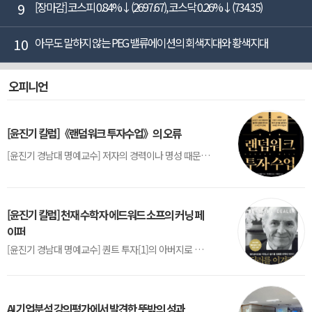
9
[장마감] 코스피 0.84%↓(2697.67), 코스닥 0.26%↓(734.35)
10
아무도 말하지 않는 PEG 밸류에이션의 회색지대와 황색지대
오피니언
[윤진기 칼럼]《랜덤워크 투자수업》의 오류
[윤진기 경남대 명예교수] 저자의 경력이나 명성 때문인지 2020년에 번역 출판된 《랜덤워크 투자수업》(A Random Walk Down Wall Street) 12판은 표지부터가 거창하다. ‘45년간 12번 개정하며 철저히 검증한 투자서’, ‘전문가 부럽지 않은 투자 감각을 길러주는 위대한 투자지침서’ 라는 은빛 광고문구로 독자를 유혹한다.[1] 출판 50주...
[윤진기 칼럼] 천재 수학자 에드워드 소프의 커닝 페
이퍼
[윤진기 경남대 명예교수] 퀀트 투자[1]의 아버지로 불리는 에드워드 소프(Edward O. Thorp)는 수학계에서 천재로 알려진 인물이다. 그는 수학자이지만, 투자 업계에도 여러 가지 흥미로운 일화를 남겼다.수학을 이용하여 카지노를 이길 수 있는지가 궁금했던 그는 동료 교수가 소개해 준 블랙잭(Blackjack) 전략의 핵심을 손바닥 크기의 종이에 요...
AI 기업분석 강의평가에서 발견한 뜻밖의 성과