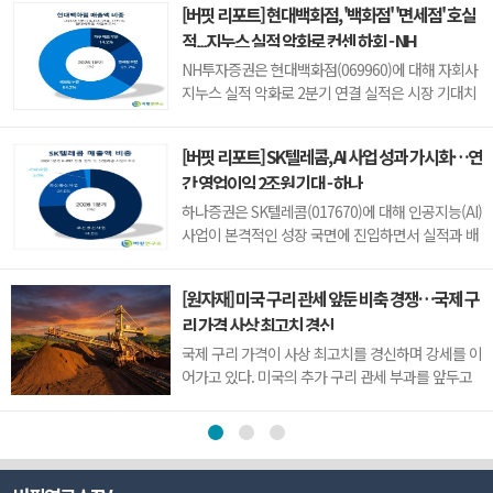
[버핏 리포트] 현대백화점, '백화점' '면세점' 호실
801.67포인트로 거래를 마쳤다. 개인과 기관은 각각
적...지누스 실적 악화로 컨센 하회 - NH
1279억원, 1652억원을 순매수한 반면 외국인은
2923억원을 순매도했다.임정은 KB증권 연구원은
NH투자증권은 현대백화점(069960)에 대해 자회사
KB리서치 장...
지누스 실적 악화로 2분기 연결 실적은 시장 기대치
를 밑돌았지만, 본업인 백화점과 면세점은 기대 수준
의 호실적을 이어갔다고 평가했다. 투자의견 ‘매
[버핏 리포트] SK텔레콤, AI 사업 성과 가시화…연
수’를 유지했으나 목표주가는 기존 24만원에서 18
간 영업이익 2조원 기대 - 하나
만원으로 하향했다. 현대백화점의 전일 종가는 11만
100원이다.주영훈 NH투자증권 연...
하나증권은 SK텔레콤(017670)에 대해 인공지능(AI)
사업이 본격적인 성장 국면에 진입하면서 실적과 배
당 확대가 기대된다고 전망했다. 이에 투자의견 '매
수(BUY)'와 목표주가 14만원을 유지했다. SK텔레콤
[원자재] 미국 구리 관세 앞둔 비축 경쟁…국제 구
의 전일종가는 9만3000원이다.김홍식 하나증권 연
리 가격 사상 최고치 경신
구원은 "SK텔레콤의 올해 2분기 연결 기준 영업이
익은 5660억원으로 시장 기대치를 웃돌...
국제 구리 가격이 사상 최고치를 경신하며 강세를 이
어가고 있다. 미국의 추가 구리 관세 부과를 앞두고
기업들이 미리 물량 확보에 나선 데다, 미국 외 지역
에서는 공급 부족과 생산 차질까지 겹치면서 가격이
빠르게 상승한 것으로 풀이된다.지난 8월 5일 뉴욕
상업거래소(COMEX)의 9월물 구리 가격은 장중 톤
당 1만4781달러(원화 약 2040만원)까...