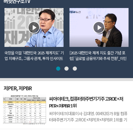
버핏연구소TV
국장을 이끌 '대한민국 2025 재계지도' 기
[2025 대한민국 재계 지도 출간 기념 포
업 지배구조, 그룹사 관계, 투자 인사이트
럼] '글로벌 금융위기와 추세 전환'_이민
까지 모두 담았다
주 더밸류뉴스 편집국장
저PER, 저PBR
씨아이테크, 컴퓨터와주변기기주 고ROE+저
PER+저PBR 1위
씨아이테크(대표이사 김대영. 004920)가 8월 컴퓨
터와주변기기주 고ROE+저PER+저PBR 1위를 기
록했다.버핏연구소 조사 결과 씨아이테크가 8월 컴
퓨터와주변기기주 고ROE+저PER+저PBR 1위를