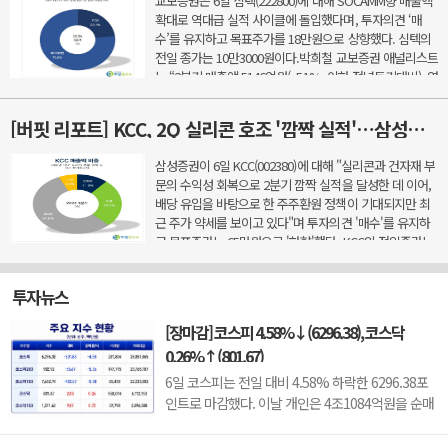
교보증권은 6일 심텍(222800)에 대해 SOCAMM향 매출액
확대로 역대급 실적 사이클에 돌입했다며, 투자의견 ‘매
수’를 유지하고 목표주가를 18만원으로 상향했다. 심텍의
전일 종가는 10만3000원이다.박희철 교보증권 애널리스트
는 “2분기 매출액 5146억원(+51%, 이하 전년동기대비), 영
업이익 629억원(+1035.3%), 영업이익률 12.2%을 기록했
다&rd...
[버핏 리포트] KCC, 2Q 실리콘 호조 '깜짝 실적'…삼성물산 배당 유입도 긍정적 - 삼성
삼성증권이 6일 KCC(002380)에 대해 "실리콘과 건자재 부
문의 수익성 회복으로 2분기 깜짝 실적을 달성한 데 이어,
배당 유입을 바탕으로 한 주주환원 정책이 기대되지만 최
근 주가 약세를 보이고 있다"며 투자의견 '매수'를 유지하
고 목표주가는 65만원으로 '하향'했다. KCC의 전일종가는
43만2000원이다.조현렬 삼성증권 애널리스트는 ...
투자뉴스
[장마감] 코스피 4.58%↓(6296.38), 코스닥
0.26%↑(801.67)
6일 코스피는 전일 대비 4.58% 하락한 6296.38포
인트로 마감했다. 이날 개인은 4조1084억원을 순매
수했고 외국인과 기관은 각각 4조66억원, 2366억원
을 순매도했다.코스닥은 전일 대비 0.26% 오른