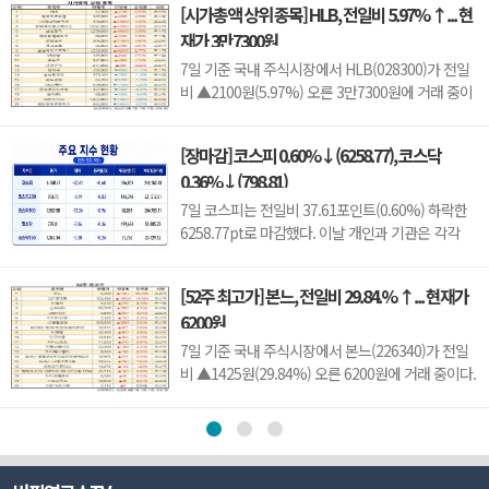
[시가총액 상위 종목] HLB, 전일비 5.97% ↑... 현
라 주가 변동성이 나타날 수 있다.이어 에이치엘지노
재가 3만7300원
믹스(0156T0, 1만870원, ▲370, 3.52%), 스트라드
비젼(475040, 3070원, ▲30, 0.99%), 세미티에스
7일 기준 국내 주식시장에서 HLB(028300)가 전일
(0017J0, 3110...
비 ▲2100원(5.97%) 오른 3만7300원에 거래 중이
다.HLB는 항암제 개발을 중심으로 바이오 사업을
영위하는 기업으로, 신약 허가와 임상 결과, 글로벌
[장마감] 코스피 0.60%↓(6258.77), 코스닥
판매 기대감 등에 따라 주가 변동성이 나타날 수 있
0.36%↓(798.81)
다.이어 에코프로비엠(247540, 10만7000원,
▲4500, 4.39%), LG에너지솔루션(373220, 36만
7일 코스피는 전일비 37.61포인트(0.60%) 하락한
원, ▲1만5000, 4.35%), 한...
6258.77pt로 마감했다. 이날 개인과 기관은 각각
3451억원, 8880억원 순매수했고, 외국인은 1조
2550억원 순매도했다.코스닥은 전일비 2.86포인트
[52주 최고가] 본느, 전일비 29.84.% ↑... 현재가
(0.36%) 하락한 798.81pt로 마쳤다. 이날 개인은
6200원
3798억원 순매수했고, 외국인과 기관은 각각 2943
억원, 1049억원 순매도했다.임정은 KB증권 연구원
7일 기준 국내 주식시장에서 본느(226340)가 전일
은 KB리서치 장마감...
비 ▲1425원(29.84%) 오른 6200원에 거래 중이다.
본느는 화장품 ODM·브랜드 사업을 영위하는 기업
으로, 색조·기초 화장품 등 뷰티 제품을 중심으로 사
업을 전개하고 있다. K뷰티 수출 확대와 실적 성장
기대감에 따라 주가 변동성이 나타날 수 있다.이어
BGF리테일(282330, 15만3100원, ▲1만9600, 1...