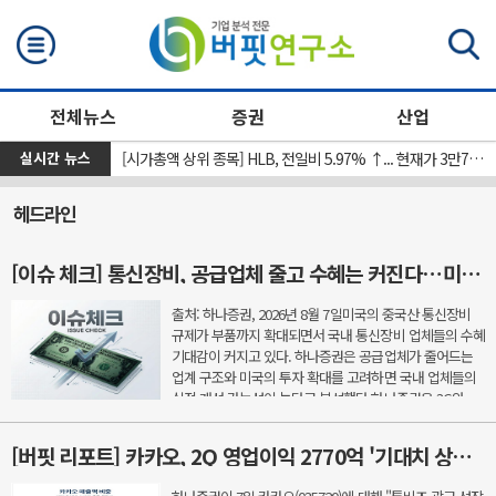
검색
전체뉴스
증권
산업
실시간 뉴스
[신규 상장 종목] 레메디, 전일비 8.11%.% ↑... 현재가 1만530원
[시가총액 상위 종목] HLB, 전일비 5.97% ↑... 현재가 3만7300원
헤드라인
[이슈 체크] 통신장비, 공급업체 줄고 수혜는 커진다…미국 규제가 새 기회
출처: 하나증권, 2026년 8월 7일미국의 중국산 통신장비
규제가 부품까지 확대되면서 국내 통신장비 업체들의 수혜
기대감이 커지고 있다. 하나증권은 공급업체가 줄어드는
업계 구조와 미국의 투자 확대를 고려하면 국내 업체들의
실적 개선 가능성이 높다고 분석했다.하나증권은 3G와
LTE, 5G를 거치며 통신장비 업체 수는 줄어든 반면 선도 ...
[버핏 리포트] 카카오, 2Q 영업이익 2770억 '기대치 상회'…AI 수익화 시간 필요 - 하나