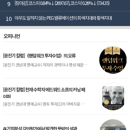
9
[장마감] 코스피 0.84%↓(2697.67), 코스닥 0.26%↓(734.35)
10
아무도 말하지 않는 PEG 밸류에이션의 회색지대와 황색지대
오피니언
[윤진기 칼럼]《랜덤워크 투자수업》의 오류
[윤진기 경남대 명예교수] 저자의 경력이나 명성 때문인지 2020년에 번역 출판된 《랜덤워크 투자수업》(A Random Walk Down Wall Street) 12판은 표지부터가 거창하다. ‘45년간 12번 개정하며 철저히 검증한 투자서’, ‘전문가 부럽지 않은 투자 감각을 길러주는 위대한 투자지침서’ 라는 은빛 광고문구로 독자를 유혹한다.[1] 출판 50주...
[윤진기 칼럼] 천재 수학자 에드워드 소프의 커닝 페
이퍼
[윤진기 경남대 명예교수] 퀀트 투자[1]의 아버지로 불리는 에드워드 소프(Edward O. Thorp)는 수학계에서 천재로 알려진 인물이다. 그는 수학자이지만, 투자 업계에도 여러 가지 흥미로운 일화를 남겼다.수학을 이용하여 카지노를 이길 수 있는지가 궁금했던 그는 동료 교수가 소개해 준 블랙잭(Blackjack) 전략의 핵심을 손바닥 크기의 종이에 요...
AI 기업분석 강의평가에서 발견한 뜻밖의 성과