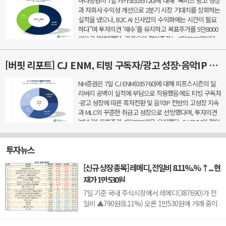
하나증권이 7일 카카오(035720)에 대해 "톡비즈 광고 성장
과 자회사 수익성 개선으로 2분기 시장 기대치를 상회하는
실적을 냈으나, B2C AI 신사업의 수익화에는 시간이 필요
하다"며 투자의견 '매수'를 유지하고 목표주가를 5만8000
원으로 '하향'했다. 카카오의 전일종가는 3만8300원이다.
이준호 하나증권 애널리스트는 2분기 호실적 요...
[버핏 리포트] CJ ENM, 티빙 구독자/광고 성장·음악IP 고성장·MLC 취급고 성장으로 2Q 실적 선방 – NH
NH증권은 7일 CJ ENM(035760)에 대해 피프스시즌의 딜
리버리 공백이 실적에 부담으로 작용했음에도 티빙 구독자
·광고 성장에 따른 흑자전환 및 음악IP 전반의 고성장 지속
과 MLC의 꾸준한 취급고 성장으로 선방했다며, 투자의견
‘매수’와 목표주가 4만7000원을 유지했다. CJ ENM의 전일
종가는 3만4100원이다.이화정 NH증권 애널리스트는 &...
투자뉴스
[신규 상장 종목] 레메디, 전일비 8.11%.% ↑... 현
재가 1만530원
7일 기준 국내 주식시장에서 레메디(387690)가 전
일비 ▲790원(8.11%) 오른 1만530원에 거래 중이
다.레메디는 의료기기 관련 사업을 영위하는 기업으
로, 신규 상장 이후 투자자 수급과 성장 기대감에 따