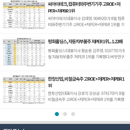
씨아이테크, 컴퓨터와주변기기주 고ROE+저
니트론텍(142210)(4.89), 유니퀘스트(077500)
PER+저PBR 1위
(5.21), 로체시스템즈(071280)(7.7)가 뒤를 이었다.
성우테크론은 1분기 매출액 118억원, 영업이익 14
씨아이테크(대표이사 김대영. 004920)가 8월 컴퓨
억원으로 전년...
터와주변기기주 고ROE+저PER+저PBR 1위를 기
록했다.버핏연구소 조사 결과 씨아이테크가 8월 컴
퓨터와주변기기주 고ROE+저PER+저PBR 1위를
평화홀딩스, 자동차부품주 저PER 1위... 1.22배
차지했으며, 아이디스홀딩스(054800), 오픈베이스
(049480), 아이디피(332370)가 뒤를 이었다.씨아이
평화홀딩스(대표이사 황순용 김주영. 010770)가 8
테크는 지난 1분기 매출액 66억원, 영업손실 15억원
월 자동차부품주 저PER 1위를 기록했다.버핏연구
으로 전년동기대...
소 조사 결과에 따르면 평화홀딩스가 8월 자동차부
품주 PER 1.22배로 가장 낮았다. 이어 티에이치엔
(019180)(1.32), 일지테크(019540)(1.65), 동원모빌
한창산업, 비철금속주 고ROE+저PER+저PBR 1
리티(018500)(1.74)가 뒤를 이었다.평화홀딩스는 1
위
분기 매출액 2251억원, 영업이익 123억원으로 전년
동기대비 ...
한창산업(대표이사 강호익 강상균. 079170)이 8월
비철금속주 고ROE+저PER+저PBR 1위를 기록했
다.버핏연구소 조사 결과 한창산업이 8월 비철금속
주 고ROE+저PER+저PBR 1위를 차지했으며,
DSR(155660), 태경비케이(014580), 제일연마
(001560)가 뒤를 이었다.한창산업은 지난 1분기 매
출액 212억원, 영업이익 7억원으로 전년동기대비