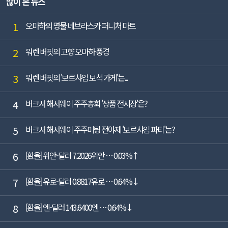
많이 본 뉴스
각각 2.8%, 12.5% 감소했다(K-IFRS ...
1
오마하의 명물 네브라스카 퍼니처 마트
2
워렌 버핏의 고향 오마하 풍경
3
워렌 버핏의 '보르샤임 보석 가게'는...
4
버크셔 해서웨이 주주총회 '상품 전시장'은?
5
버크셔 해서웨이 주주미팅 전야제 '보르샤임 파티'는?
6
[환율] 위안-달러 7.2026위안 … 0.03%↑
7
[환율] 유로-달러 0.8817유로 … 0.64%↓
8
[환율] 엔-달러 143.6400엔 … 0.64%↓