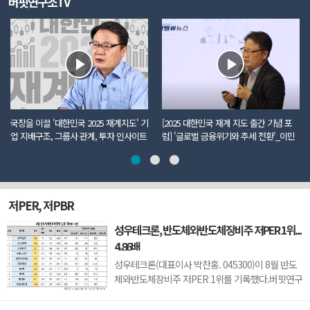
버핏연구소TV
국장을 이끌 '대한민국 2025 재계지도' 기
[2025 대한민국 재계 지도 출간 기념 포
업 지배구조, 그룹사 관계, 투자 인사이트
럼] '글로벌 금융위기와 추세 전환'_이민
까지 모두 담았다
주 더밸류뉴스 편집국장
저PER, 저PBR
성우테크론, 반도체와반도체장비주 저PER 1위...
4.86배
성우테크론(대표이사 박찬홍. 045300)이 8월 반도
체와반도체장비주 저PER 1위를 기록했다.버핏연구
소 조사 결과에 따르면 성우테크론이 8월 반도체와
반도체장비주 PER 4.86배로 가장 낮았다. 이어 유