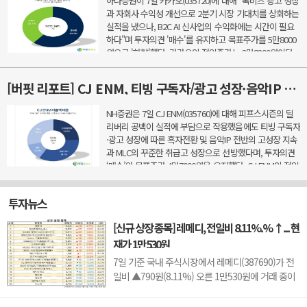
하나증권이 7일 카카오(035720)에 대해 "톡비즈 광고 성장
과 자회사 수익성 개선으로 2분기 시장 기대치를 상회하는
실적을 냈으나, B2C AI 신사업의 수익화에는 시간이 필요
하다"며 투자의견 '매수'를 유지하고 목표주가를 5만8000
원으로 '하향'했다. 카카오의 전일종가는 3만8300원이다.
이준호 하나증권 애널리스트는 2분기 호실적 요...
[버핏 리포트] CJ ENM, 티빙 구독자/광고 성장·음악IP 고성장·MLC 취급고 성장으로 2Q 실적 선방 – NH
NH증권은 7일 CJ ENM(035760)에 대해 피프스시즌의 딜
리버리 공백이 실적에 부담으로 작용했음에도 티빙 구독자
·광고 성장에 따른 흑자전환 및 음악IP 전반의 고성장 지속
과 MLC의 꾸준한 취급고 성장으로 선방했다며, 투자의견
‘매수’와 목표주가 4만7000원을 유지했다. CJ ENM의 전일
종가는 3만4100원이다.이화정 NH증권 애널리스트는 &...
투자뉴스
[신규 상장 종목] 레메디, 전일비 8.11%.% ↑... 현
재가 1만530원
7일 기준 국내 주식시장에서 레메디(387690)가 전
일비 ▲790원(8.11%) 오른 1만530원에 거래 중이
다.레메디는 의료기기 관련 사업을 영위하는 기업으
로, 신규 상장 이후 투자자 수급과 성장 기대감에 따