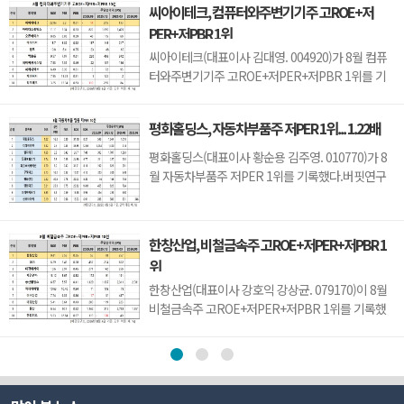
씨아이테크, 컴퓨터와주변기기주 고ROE+저
니트론텍(142210)(4.89), 유니퀘스트(077500)
PER+저PBR 1위
(5.21), 로체시스템즈(071280)(7.7)가 뒤를 이었다.
성우테크론은 1분기 매출액 118억원, 영업이익 14
씨아이테크(대표이사 김대영. 004920)가 8월 컴퓨
억원으로 전년...
터와주변기기주 고ROE+저PER+저PBR 1위를 기
록했다.버핏연구소 조사 결과 씨아이테크가 8월 컴
퓨터와주변기기주 고ROE+저PER+저PBR 1위를
평화홀딩스, 자동차부품주 저PER 1위... 1.22배
차지했으며, 아이디스홀딩스(054800), 오픈베이스
(049480), 아이디피(332370)가 뒤를 이었다.씨아이
평화홀딩스(대표이사 황순용 김주영. 010770)가 8
테크는 지난 1분기 매출액 66억원, 영업손실 15억원
월 자동차부품주 저PER 1위를 기록했다.버핏연구
으로 전년동기대...
소 조사 결과에 따르면 평화홀딩스가 8월 자동차부
품주 PER 1.22배로 가장 낮았다. 이어 티에이치엔
(019180)(1.32), 일지테크(019540)(1.65), 동원모빌
한창산업, 비철금속주 고ROE+저PER+저PBR 1
리티(018500)(1.74)가 뒤를 이었다.평화홀딩스는 1
위
분기 매출액 2251억원, 영업이익 123억원으로 전년
동기대비 ...
한창산업(대표이사 강호익 강상균. 079170)이 8월
비철금속주 고ROE+저PER+저PBR 1위를 기록했
다.버핏연구소 조사 결과 한창산업이 8월 비철금속
주 고ROE+저PER+저PBR 1위를 차지했으며,
DSR(155660), 태경비케이(014580), 제일연마
(001560)가 뒤를 이었다.한창산업은 지난 1분기 매
출액 212억원, 영업이익 7억원으로 전년동기대비