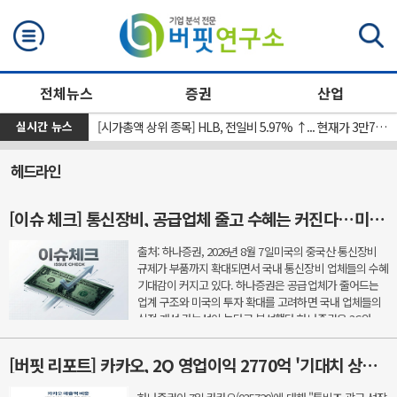
검색
전체뉴스
증권
산업
실시간 뉴스
[신규 상장 종목] 레메디, 전일비 8.11%.% ↑... 현재가 1만530원
[시가총액 상위 종목] HLB, 전일비 5.97% ↑... 현재가 3만7300원
헤드라인
[이슈 체크] 통신장비, 공급업체 줄고 수혜는 커진다…미국 규제가 새 기회
출처: 하나증권, 2026년 8월 7일미국의 중국산 통신장비
규제가 부품까지 확대되면서 국내 통신장비 업체들의 수혜
기대감이 커지고 있다. 하나증권은 공급업체가 줄어드는
업계 구조와 미국의 투자 확대를 고려하면 국내 업체들의
실적 개선 가능성이 높다고 분석했다.하나증권은 3G와
LTE, 5G를 거치며 통신장비 업체 수는 줄어든 반면 선도 ...
[버핏 리포트] 카카오, 2Q 영업이익 2770억 '기대치 상회'…AI 수익화 시간 필요 - 하나