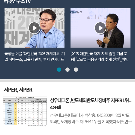
버핏연구소TV
국장을 이끌 '대한민국 2025 재계지도' 기
[2025 대한민국 재계 지도 출간 기념 포
업 지배구조, 그룹사 관계, 투자 인사이트
럼] '글로벌 금융위기와 추세 전환'_이민
까지 모두 담았다
주 더밸류뉴스 편집국장
저PER, 저PBR
성우테크론, 반도체와반도체장비주 저PER 1위...
4.86배
성우테크론(대표이사 박찬홍. 045300)이 8월 반도
체와반도체장비주 저PER 1위를 기록했다.버핏연구
소 조사 결과에 따르면 성우테크론이 8월 반도체와
반도체장비주 PER 4.86배로 가장 낮았다. 이어 유