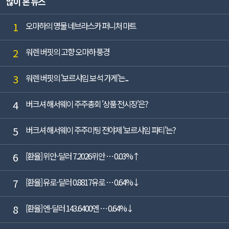
많이 본 뉴스
각각 2.8%, 12.5% 감소했다(K-IFRS ...
1
오마하의 명물 네브라스카 퍼니처 마트
2
워렌 버핏의 고향 오마하 풍경
3
워렌 버핏의 '보르샤임 보석 가게'는...
4
버크셔 해서웨이 주주총회 '상품 전시장'은?
5
버크셔 해서웨이 주주미팅 전야제 '보르샤임 파티'는?
6
[환율] 위안-달러 7.2026위안 … 0.03%↑
7
[환율] 유로-달러 0.8817유로 … 0.64%↓
8
[환율] 엔-달러 143.6400엔 … 0.64%↓