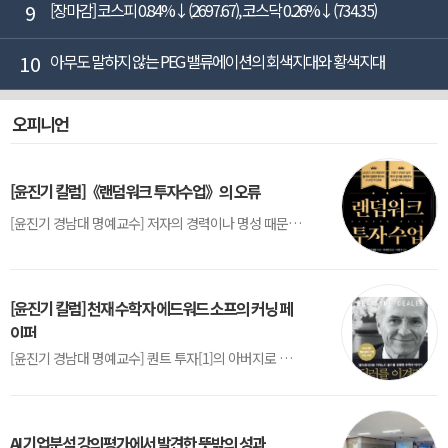
9
[장마감] 코스피 0.84%↓(2697.67), 코스닥 0.26%↓(734.35)
10
아무도 말하지 않는 PEG 밸류에이션의 회색지대와 황색지대
오피니언
[윤진기 칼럼]《랜덤워크 투자수업》의 오류
[윤진기 경남대 명예교수] 저자의 경력이나 명성 때문인지 2020년에 번역 출판된 《랜덤워크 투자수업》(A Random Walk Down Wall Street) 12판은 표지부터가 거창하다. ‘45년간 12번 개정하며 철저히 검증한 투자서’, ‘전문가 부럽지 않은 투자 감각을 길러주는 위대한 투자지침서’ 라는 은빛 광고문구로 독자를 유혹한다.[1] 출판 50주...
[윤진기 칼럼] 천재 수학자 에드워드 소프의 커닝 페
이퍼
[윤진기 경남대 명예교수] 퀀트 투자[1]의 아버지로 불리는 에드워드 소프(Edward O. Thorp)는 수학계에서 천재로 알려진 인물이다. 그는 수학자이지만, 투자 업계에도 여러 가지 흥미로운 일화를 남겼다.수학을 이용하여 카지노를 이길 수 있는지가 궁금했던 그는 동료 교수가 소개해 준 블랙잭(Blackjack) 전략의 핵심을 손바닥 크기의 종이에 요...
AI 기업분석 강의평가에서 발견한 뜻밖의 성과