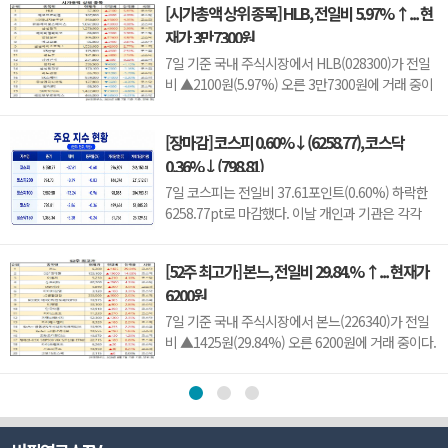
[시가총액 상위 종목] HLB, 전일비 5.97% ↑... 현
라 주가 변동성이 나타날 수 있다.이어 에이치엘지노
재가 3만7300원
믹스(0156T0, 1만870원, ▲370, 3.52%), 스트라드
비젼(475040, 3070원, ▲30, 0.99%), 세미티에스
7일 기준 국내 주식시장에서 HLB(028300)가 전일
(0017J0, 3110...
비 ▲2100원(5.97%) 오른 3만7300원에 거래 중이
다.HLB는 항암제 개발을 중심으로 바이오 사업을
영위하는 기업으로, 신약 허가와 임상 결과, 글로벌
[장마감] 코스피 0.60%↓(6258.77), 코스닥
판매 기대감 등에 따라 주가 변동성이 나타날 수 있
0.36%↓(798.81)
다.이어 에코프로비엠(247540, 10만7000원,
▲4500, 4.39%), LG에너지솔루션(373220, 36만
7일 코스피는 전일비 37.61포인트(0.60%) 하락한
원, ▲1만5000, 4.35%), 한...
6258.77pt로 마감했다. 이날 개인과 기관은 각각
3451억원, 8880억원 순매수했고, 외국인은 1조
2550억원 순매도했다.코스닥은 전일비 2.86포인트
[52주 최고가] 본느, 전일비 29.84.% ↑... 현재가
(0.36%) 하락한 798.81pt로 마쳤다. 이날 개인은
6200원
3798억원 순매수했고, 외국인과 기관은 각각 2943
억원, 1049억원 순매도했다.임정은 KB증권 연구원
7일 기준 국내 주식시장에서 본느(226340)가 전일
은 KB리서치 장마감...
비 ▲1425원(29.84%) 오른 6200원에 거래 중이다.
본느는 화장품 ODM·브랜드 사업을 영위하는 기업
으로, 색조·기초 화장품 등 뷰티 제품을 중심으로 사
업을 전개하고 있다. K뷰티 수출 확대와 실적 성장
기대감에 따라 주가 변동성이 나타날 수 있다.이어
BGF리테일(282330, 15만3100원, ▲1만9600, 1...