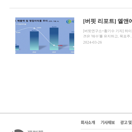
[버핏 리포트] 엘앤
[버핏연구소=황기수 기자] 하이
견은 '매수'를 유지하고, 목표주..
2024-03-26
회사소개
기사제보
광고 