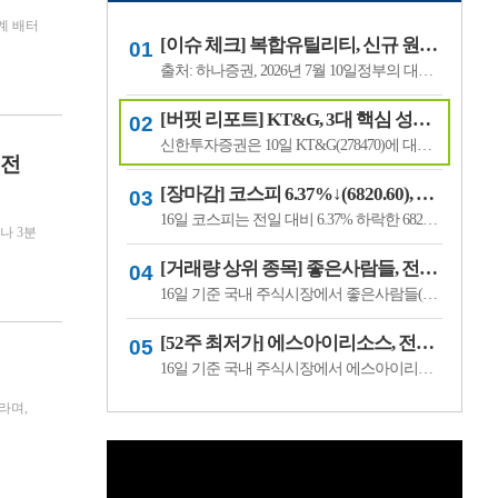
만6000원을 유지했다. LS에코에
계 배터
너지의 전일 종가는 4만5550원이
[이슈 체크] 복합유틸리티, 신규 원전 최대 4기 가능성…한국전력 장기 성장 기대
다.김태현 IBK투자증권 연구원은
"올해 2분기 .
출처: 하나증권, 2026년 7월 10일정부의 대규모 산업 투자로 전력 수요가 늘어날 것으로 예상되면서 제12차 전력수급기본계획에 신규 원전과 액화천연가스(LNG) 발전 설비 확대가 포함될 가능성이 있다는 분석이 나왔다.올해 발표가 예상됐던 제12차 전력수급기본계획 최종안은 정부의 3대 메가프로젝트 관련 내용을 반영하면서 발표 시점이 늦.
[버핏 리포트] KT&G, 3대 핵심 성장 산업·신성장동력 통해 견조한 주가 기대 – 신한
신한투자증권은 10일 KT&G(278470)에 대해 3대 핵심 성장 산업(전자담배, 글로벌, 건기식)과 니코틴 파우치 등 신성장동력이 견조한 주가를 만들 것이라며, 투자의견 ‘매수’와 목표주가 22만원을 유지했다. KT&G의 전일 종가는 17만6400원이다.조상훈 신한투자증권 애널리스트는 “2분기 매출액 1조6630억원(+7.4%, 이하 전년동기대비), 영업...
 전
[장마감] 코스피 6.37%↓(6820.60), 코스닥 4.53%↓(791.84)
16일 코스피는 전일 대비 6.37% 하락한 6820.60포인트로 마감했다. 이날 개인은 3조6606억원을 순매수했고 외국인과 기관은 각각 1조3920억원, 2조3682억원을 순매도했다.코스닥은 전일 대비 4.53% 내린 791.84포인트로 거래를 마쳤다. 개인은 4467억원을 순매수한 반면 외국인과 기관은 각각 3065억원, 1563억원을 순매도했다.임정은 KB증권 연구원은 KB리서...
나 3분
[거래량 상위 종목] 좋은사람들, 전일비 29.90% ↑... 현재가 530원
16일 기준 국내 주식시장에서 좋은사람들(033340)이 전일비 ▲122원(29.90%) 오른 530원에 거래 중이다.좋은사람들은 내의류와 언더웨어 등을 제조·판매하는 의류 전문기업이다. 소비 경기와 브랜드 판매 흐름, 수급 변화에 따라 주가 변동성이 나타날 수 있다.이어 씨피시스템(413630, 3360원, ▲370, 12.37%), 조아제약(034940, 625원, ▲53, 9.27%), 웰크..
[52주 최저가] 에스아이리소스, 전일비 29.78.% ↓... 현재가 125원
16일 기준 국내 주식시장에서 에스아이리소스(065420)가 전일비 ▼53원(-29.78%) 내린 125원에 거래 중이다.에스아이리소스는 자원개발 및 에너지 관련 사업을 영위하는 기업으로, 원자재 가격과 에너지 수급 흐름에 따라 주가 변동성이 나타날 수 있다. 최근 투자심리 위축과 수급 변화가 맞물리며 52주 최저가를 기록한 것으로 보인다.이어 레몬..
라며,