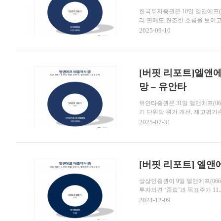
한국투자증권은 10일 엘앤에프(0
리 판매도 견조한 흐름을 보이고 
2025-09-10
[버핏 리포트]엘앤에
망 – 유안타
유안타증권은 31일 엘앤에프(06
기 단위당 원가 개선, 재고평가손실
2025-07-31
[버핏 리포트] 엘앤
상상인증권이 9일 엘앤에프(066
투자의견 ‘중립’과 목표주가 11..
2024-12-09