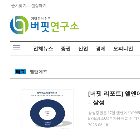
즐겨찾기로 설정하기
전체뉴스
증권
산업
경제
오피니언
태그
엘앤에프
[버핏 리포트] 엘앤
– 삼성
삼성증권은 17일 엘앤에프(066
EV/EBITDA(투자원금 회수 기간
2026-06-18