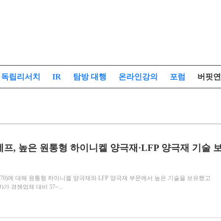
독립리서치
IR
탐방 대행
온라인강의
포럼
버핏연
에프, 높은 원통형 하이니켈 양극재·LFP 양극재 기술 
970)에 대해 원통형 하이니켈 양극재와 LFP 양극재 부문에서 높은 기술을 보유했고
)가 경쟁업체 대비 57~...