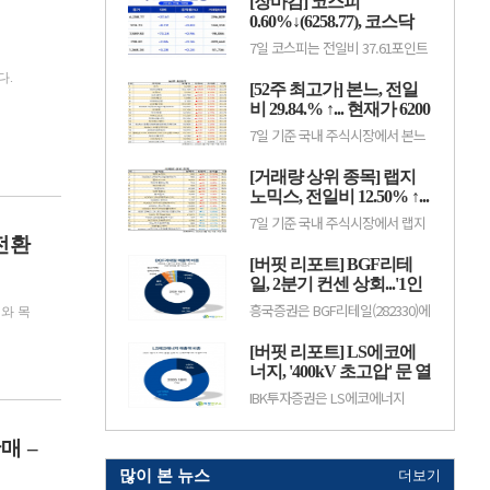
[장마감] 코스피
중이다.HLB는 항암제 개발을 중심
3.52%), 스트라드비젼(475040,
으로 바이오 사업을 영위하는 기업
0.60%↓(6258.77), 코스닥
3070원, ▲30, 0.99%), 세미티에
으로, 신약 허가와 임상 결과, 글로
스(0017J0, 3110...
0.36%↓(798.81)
7일 코스피는 전일비 37.61포인트
벌 판매 기대감 등에 따라 주가 변
(0.60%) 하락한 6258.77pt로 마감
동성이 나타날 수 있다.이어 에코
했다. 이날 개인과 기관은 각각
다.
프로비엠(247540, 10만7000원,
[52주 최고가] 본느, 전일
3451억원, 8880억원 순매수했고,
▲4500, 4.39%), LG에너지솔루션
외국인은 1조2550억원 순매도했
비 29.84.% ↑... 현재가 6200
(373220, 36만원, ▲1만5000,
다.코스닥은 전일비 2.86포인트
4.35%), 한.
원
7일 기준 국내 주식시장에서 본느
(0.36%) 하락한 798.81pt로 마쳤
(226340)가 전일비 ▲1425원
다. 이날 개인은 3798억원 순매수
(29.84%) 오른 6200원에 거래 중
했고, 외국인과 기관은 각각 2943
[거래량 상위 종목] 랩지
이다.본느는 화장품 ODM·브랜드
억원, 1049억원 순매도했다.임정
사업을 영위하는 기업으로, 색조·
노믹스, 전일비 12.50% ↑...
은 KB증권 연구원은 KB리서치 장
기초 화장품 등 뷰티 제품을 중심
마감.
현재가 882원
7일 기준 국내 주식시장에서 랩지
으로 사업을 전개하고 있다. K뷰티
노믹스(084650)가 전일비 ▲98원
수출 확대와 실적 성장 기대감에
전환
(12.50%) 오른 882원에 거래 중이
따라 주가 변동성이 나타날 수 있
[버핏 리포트] BGF리테
다.랩지노믹스는 분자진단 및 유전
다.이어 BGF리테일(282330, 15만
체 분석 서비스를 제공하는 기업으
일, 2분기 컨센 상회...'1인
3100원, ▲1만9600, 1...
로, 진단키트와 임상 유전체 검사
가구 증가' '방한 외국인
흥국증권은 BGF리테일(282330)에
등을 주요 사업으로 영위하고 있
’와 목
소비 확대' 구조적 수혜 전
대해 1~2인 가구 증가와 방한 외국
다. 바이오·진단 업종 투자심리와
인 소비 확대에 따른 구조적 수혜
망 - 흥국
수급 변화에 따라 주가 변동성이
[버핏 리포트] LS에코에
가 이어질 것으로 전망하며 투자의
나타날 수 있다.이어 폴라리스
견 ‘매수’를 유지했다. 목표주가는
너지, '400kV 초고압' 문 열
AI(039980, 6...
기존 18만원에서 19만원으로 상향
었다...2027년 본격 수혜 기
IBK투자증권은 LS에코에너지
했다. BGF리테일의 전일 종가는
대 - IBK
(229640)에 대해 소재 사업과 버스
13만3500원이다.박종렬 흥국증권
덕트를 중심으로 안정적인 실적 성
연구원은 “1~2인 가구 증가에 따
장세가 이어지고 오는 2027년부터
매 –
른 구조적인 소비 환경 변화의 수.
초고압 케이블이 새로운 성장동력
으로 자리 잡을 전망이라며 투자의
많이 본 뉴스
더보기
견 '매수'를 유지하고 목표주가 7