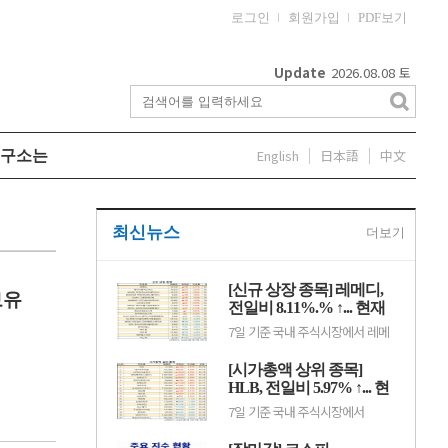
로그인
회원가입
PDF보기
Update
2026.08.08
토
English
日本語
中文
구소는
최신뉴스
더보기
[신규 상장 종목] 레메디,
보유
전일비 8.11%.% ↑... 현재
가 1만530원
7일 기준 국내 주식시장에서 레메
디(387690)가 전일비 ▲790원
(8.11%) 오른 1만530원에 거래 중
[시가총액 상위 종목]
이다.레메디는 의료기기 관련 사업
을 영위하는 기업으로, 신규 상장
HLB, 전일비 5.97% ↑... 현
이후 투자자 수급과 성장 기대감에
재가 3만7300원
7일 기준 국내 주식시장에서
따라 주가 변동성이 나타날 수 있
HLB(028300)가 전일비 ▲2100원
다.이어 에이치엘지노믹스
(5.97%) 오른 3만7300원에 거래
(0156T0, 1만870원, ▲370,