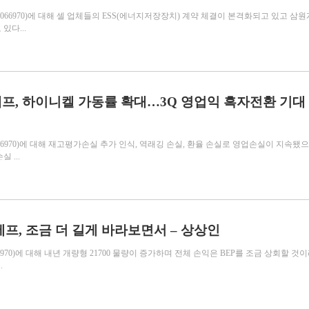
66970)에 대해 셀 업체들의 ESS(에너지저장장치) 계약 체결이 본격화되고 있고 삼원
있다...
프, 하이니켈 가동률 확대…3Q 영업익 흑자전환 기대
6970)에 대해 재고평가손실 추가 인식, 역래깅 손실, 환율 손실로 영업손실이 지속됐으
 ...
에프, 조금 더 길게 바라보면서 – 상상인
970)에 대해 내년 개량형 21700 물량이 증가하며 전체 손익은 BEP를 조금 상회할 것이
.