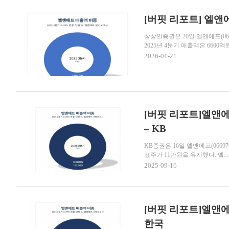
[버핏 리포트] 엘앤
상상인증권은 20일 엘앤에프(06
2025년 4분기 매출액은 6600억원
2026-01-21
[버핏 리포트]엘앤에
– KB
KB증권은 16일 엘앤에프(066
표주가 11만원을 유지했다. 엘...
2025-09-16
[버핏 리포트]엘앤에
한국