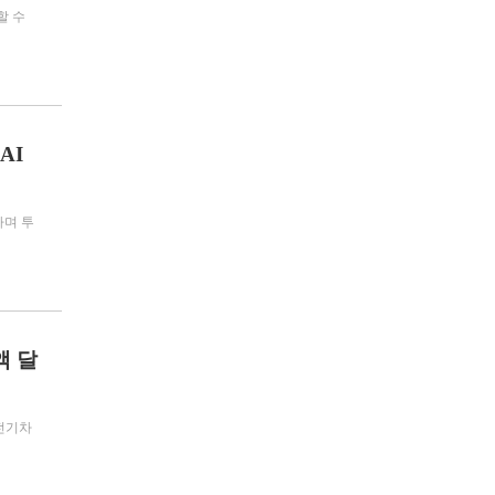
할 수
AI
다며 투
액 달
 전기차