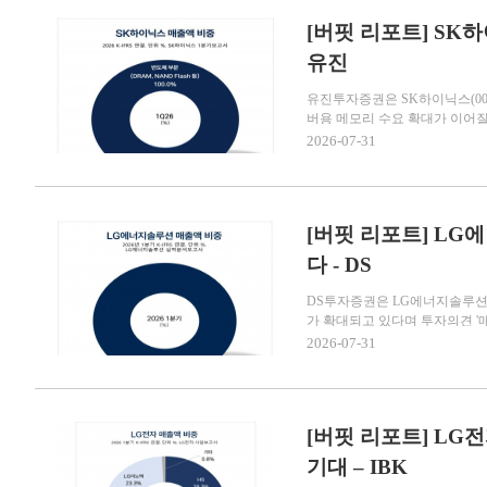
[버핏 리포트] SK하
유진
유진투자증권은 SK하이닉스(00
버용 메모리 수요 확대가 이어질 
2026-07-31
[버핏 리포트] LG에
다 - DS
DS투자증권은 LG에너지솔루션(3
가 확대되고 있다며 투자의견 '매수
2026-07-31
[버핏 리포트] LG
기대 – IBK