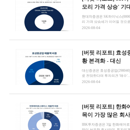
모리 가격 상승' 기대
현대차증권은 SK하이닉스(000
리 가격 상승세가 이어질 것으로 
2026-08-04
[버핏 리포트] 효성중
황 본격화 - 대신
대신증권은 효성중공업(29804
로 전망한다며 투자의견 '매수'...
2026-08-04
[버핏 리포트] 한화
목이 가장 많은 회사 
IBK투자증권은 3일 한화에어로
많이 보유한 회사라며, 투자의견 &l