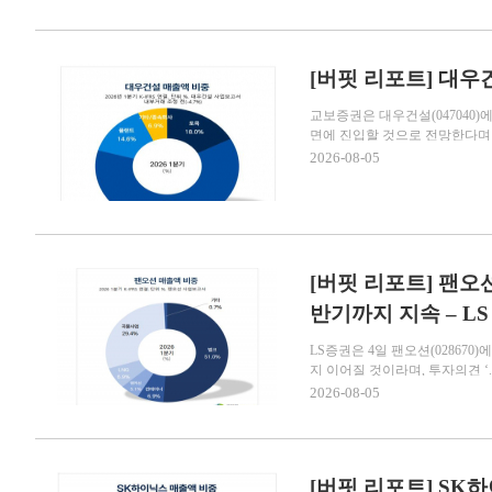
[버핏 리포트] 대우건설
교보증권은 대우건설(047040)
면에 진입할 것으로 전망한다며 투
2026-08-05
[버핏 리포트] 팬오션
반기까지 지속 – LS
LS증권은 4일 팬오션(0286
지 이어질 것이라며, 투자의견 ‘..
2026-08-05
[버핏 리포트] SK하