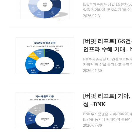
IBK투자증권은 31일 LG전자(
있을 것이라며, 투자의견 ‘매수’..
2026-07-31
[버핏 리포트] GS건
인프라 수혜 기대 - 
NH투자증권은 GS건설(0063
자의견 '매수'를 유지하고 목표주가
2026-07-30
[버핏 리포트] 기아,
성 - BNK
BNK투자증권은 기아(000270
(EV)를 동시에 확대하며 본원적 
2026-07-30