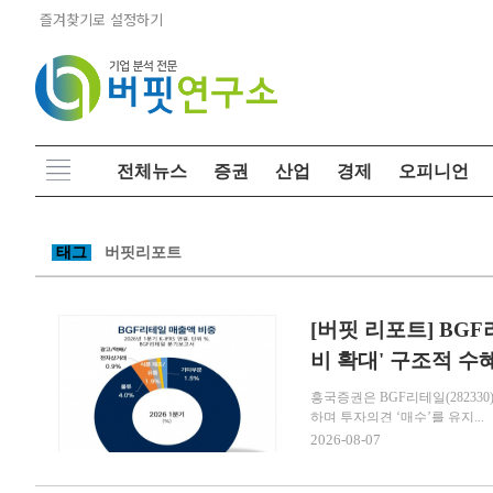
즐겨찾기로 설정하기
전체뉴스
증권
산업
경제
오피니언
태그
버핏리포트
[버핏 리포트] BGF
비 확대' 구조적 수혜
흥국증권은 BGF리테일(28233
하며 투자의견 ‘매수’를 유지...
2026-08-07