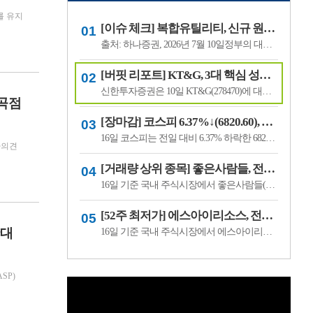
만6000원을 유지했다. LS에코에
를 유지
너지의 전일 종가는 4만5550원이
[이슈 체크] 복합유틸리티, 신규 원전 최대 4기 가능성…한국전력 장기 성장 기대
다.김태현 IBK투자증권 연구원은
"올해 2분기 .
출처: 하나증권, 2026년 7월 10일정부의 대규모 산업 투자로 전력 수요가 늘어날 것으로 예상되면서 제12차 전력수급기본계획에 신규 원전과 액화천연가스(LNG) 발전 설비 확대가 포함될 가능성이 있다는 분석이 나왔다.올해 발표가 예상됐던 제12차 전력수급기본계획 최종안은 정부의 3대 메가프로젝트 관련 내용을 반영하면서 발표 시점이 늦.
[버핏 리포트] KT&G, 3대 핵심 성장 산업·신성장동력 통해 견조한 주가 기대 – 신한
신한투자증권은 10일 KT&G(278470)에 대해 3대 핵심 성장 산업(전자담배, 글로벌, 건기식)과 니코틴 파우치 등 신성장동력이 견조한 주가를 만들 것이라며, 투자의견 ‘매수’와 목표주가 22만원을 유지했다. KT&G의 전일 종가는 17만6400원이다.조상훈 신한투자증권 애널리스트는 “2분기 매출액 1조6630억원(+7.4%, 이하 전년동기대비), 영업...
변곡점
[장마감] 코스피 6.37%↓(6820.60), 코스닥 4.53%↓(791.84)
16일 코스피는 전일 대비 6.37% 하락한 6820.60포인트로 마감했다. 이날 개인은 3조6606억원을 순매수했고 외국인과 기관은 각각 1조3920억원, 2조3682억원을 순매도했다.코스닥은 전일 대비 4.53% 내린 791.84포인트로 거래를 마쳤다. 개인은 4467억원을 순매수한 반면 외국인과 기관은 각각 3065억원, 1563억원을 순매도했다.임정은 KB증권 연구원은 KB리서...
자의견
[거래량 상위 종목] 좋은사람들, 전일비 29.90% ↑... 현재가 530원
16일 기준 국내 주식시장에서 좋은사람들(033340)이 전일비 ▲122원(29.90%) 오른 530원에 거래 중이다.좋은사람들은 내의류와 언더웨어 등을 제조·판매하는 의류 전문기업이다. 소비 경기와 브랜드 판매 흐름, 수급 변화에 따라 주가 변동성이 나타날 수 있다.이어 씨피시스템(413630, 3360원, ▲370, 12.37%), 조아제약(034940, 625원, ▲53, 9.27%), 웰크..
[52주 최저가] 에스아이리소스, 전일비 29.78.% ↓... 현재가 125원
확대
16일 기준 국내 주식시장에서 에스아이리소스(065420)가 전일비 ▼53원(-29.78%) 내린 125원에 거래 중이다.에스아이리소스는 자원개발 및 에너지 관련 사업을 영위하는 기업으로, 원자재 가격과 에너지 수급 흐름에 따라 주가 변동성이 나타날 수 있다. 최근 투자심리 위축과 수급 변화가 맞물리며 52주 최저가를 기록한 것으로 보인다.이어 레몬..
SP)