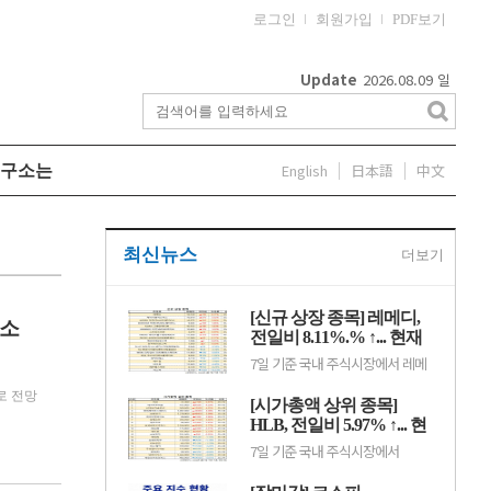
로그인
회원가입
PDF보기
Update
2026.08.09
일
English
日本語
中文
구소는
최신뉴스
더보기
[신규 상장 종목] 레메디,
 소
전일비 8.11%.% ↑... 현재
가 1만530원
7일 기준 국내 주식시장에서 레메
디(387690)가 전일비 ▲790원
(8.11%) 오른 1만530원에 거래 중
로 전망
[시가총액 상위 종목]
이다.레메디는 의료기기 관련 사업
을 영위하는 기업으로, 신규 상장
HLB, 전일비 5.97% ↑... 현
이후 투자자 수급과 성장 기대감에
재가 3만7300원
7일 기준 국내 주식시장에서
따라 주가 변동성이 나타날 수 있
HLB(028300)가 전일비 ▲2100원
다.이어 에이치엘지노믹스
(5.97%) 오른 3만7300원에 거래
(0156T0, 1만870원, ▲370,