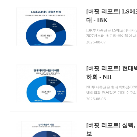
[버핏 리포트] LS에코
대 - IBK
IBK투자증권은 LS에코에너지(
2027년부터 초고압 케이블이 새
2026-08-07
[버핏 리포트] 현대백
하회 - NH
NH투자증권은 현대백화점(069
백화점과 면세점은 기대 수준의 호
2026-08-06
[버핏 리포트] 심텍
보