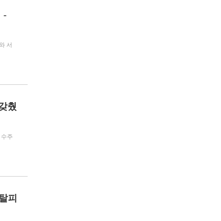
-
와 서
 갖췄
 수주
 탈피