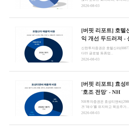
2026-08-03
[버핏 리포트] 호텔신
익 개선 두드러져 -
신한투자증권은 호텔신라(0087
다만 글로벌 동종업...
2026-08-03
[버핏 리포트] 효성티
'호조 전망' - NH
NH투자증권은 효성티앤씨(298
견 '매수'를 유지하고 목표주가...
2026-08-03