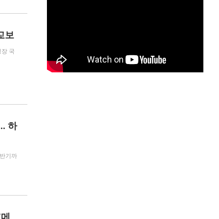
 교보
성장 국
. 하
하반기까
'메