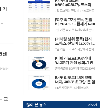
[장마감] 코스피
중이다.HLB는 항암제 개발을 중심
3.52%), 스트라드비젼(475040,
으로 바이오 사업을 영위하는 기업
0.60%↓(6258.77), 코스닥
3070원, ▲30, 0.99%), 세미티에
으로, 신약 허가와 임상 결과, 글로
혜 기
스(0017J0, 3110...
0.36%↓(798.81)
7일 코스피는 전일비 37.61포인트
벌 판매 기대감 등에 따라 주가 변
(0.60%) 하락한 6258.77pt로 마감
동성이 나타날 수 있다.이어 에코
했다. 이날 개인과 기관은 각각
프로비엠(247540, 10만7000원,
[52주 최고가] 본느, 전일
3451억원, 8880억원 순매수했고,
▲4500, 4.39%), LG에너지솔루션
외국인은 1조2550억원 순매도했
비 29.84.% ↑... 현재가 6200
오는
(373220, 36만원, ▲1만5000,
다.코스닥은 전일비 2.86포인트
4.35%), 한.
원
7일 기준 국내 주식시장에서 본느
(0.36%) 하락한 798.81pt로 마쳤
(226340)가 전일비 ▲1425원
다. 이날 개인은 3798억원 순매수
(29.84%) 오른 6200원에 거래 중
했고, 외국인과 기관은 각각 2943
[거래량 상위 종목] 랩지
이다.본느는 화장품 ODM·브랜드
억원, 1049억원 순매도했다.임정
사업을 영위하는 기업으로, 색조·
노믹스, 전일비 12.50% ↑...
은 KB증권 연구원은 KB리서치 장
기초 화장품 등 뷰티 제품을 중심
마감.
현재가 882원
7일 기준 국내 주식시장에서 랩지
으로 사업을 전개하고 있다. K뷰티
노믹스(084650)가 전일비 ▲98원
수출 확대와 실적 성장 기대감에
 컨센
(12.50%) 오른 882원에 거래 중이
따라 주가 변동성이 나타날 수 있
[버핏 리포트] BGF리테
다.랩지노믹스는 분자진단 및 유전
다.이어 BGF리테일(282330, 15만
체 분석 서비스를 제공하는 기업으
일, 2분기 컨센 상회...'1인
3100원, ▲1만9600, 1...
로, 진단키트와 임상 유전체 검사
가구 증가' '방한 외국인
흥국증권은 BGF리테일(282330)에
등을 주요 사업으로 영위하고 있
 본업인
소비 확대' 구조적 수혜 전
대해 1~2인 가구 증가와 방한 외국
다. 바이오·진단 업종 투자심리와
인 소비 확대에 따른 구조적 수혜
망 - 흥국
수급 변화에 따라 주가 변동성이
[버핏 리포트] LS에코에
가 이어질 것으로 전망하며 투자의
나타날 수 있다.이어 폴라리스
견 ‘매수’를 유지했다. 목표주가는
너지, '400kV 초고압' 문 열
AI(039980, 6...
기존 18만원에서 19만원으로 상향
었다...2027년 본격 수혜 기
IBK투자증권은 LS에코에너지
했다. BGF리테일의 전일 종가는
대 - IBK
(229640)에 대해 소재 사업과 버스
13만3500원이다.박종렬 흥국증권
덕트를 중심으로 안정적인 실적 성
연구원은 “1~2인 가구 증가에 따
장세가 이어지고 오는 2027년부터
– 교
른 구조적인 소비 환경 변화의 수.
초고압 케이블이 새로운 성장동력
으로 자리 잡을 전망이라며 투자의
많이 본 뉴스
더보기
견 '매수'를 유지하고 목표주가 7