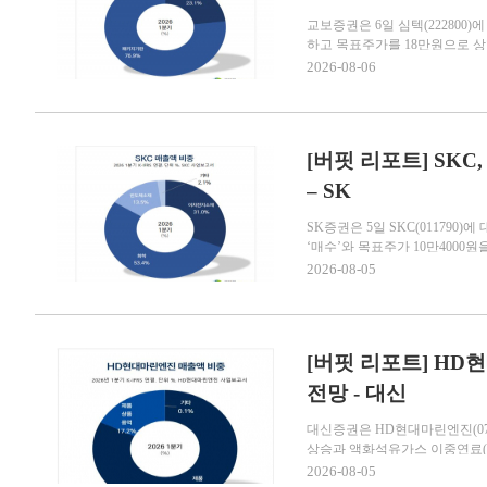
교보증권은 6일 심텍(222800
하고 목표주가를 18만원으로 상향했
2026-08-06
[버핏 리포트] SK
– SK
SK증권은 5일 SKC(01179
‘매수’와 목표주가 10만4000원을 
2026-08-05
[버핏 리포트] HD
전망 - 대신
대신증권은 HD현대마린엔진(071
상승과 액화석유가스 이중연료(LPG
2026-08-05