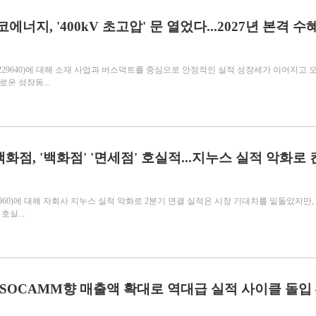
에너지, '400kV 초고압' 문 열었다...2027년 본격 수
229640)에 대해 소재 사업과 버스덕트를 중심으로 안정적인 실적 성장세가 이어지고 
로운 성장동...
화점, '백화점' '면세점' 호실적...지누스 실적 악화로
960)에 대해 자회사 지누스 실적 악화로 2분기 연결 실적은 시장 기대치를 밑돌았지만,
실...
, SOCAMM향 매출액 확대로 역대급 실적 사이클 돌입 