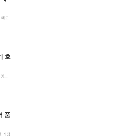
와 메모
기 호
 것으
력 품
을 가장