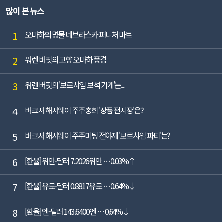
많이 본 뉴스
1
오마하의 명물 네브라스카 퍼니처 마트
2
워렌 버핏의 고향 오마하 풍경
3
워렌 버핏의 '보르샤임 보석 가게'는...
4
버크셔 해서웨이 주주총회 '상품 전시장'은?
5
버크셔 해서웨이 주주미팅 전야제 '보르샤임 파티'는?
6
[환율] 위안-달러 7.2026위안 … 0.03%↑
7
[환율] 유로-달러 0.8817유로 … 0.64%↓
8
[환율] 엔-달러 143.6400엔 … 0.64%↓