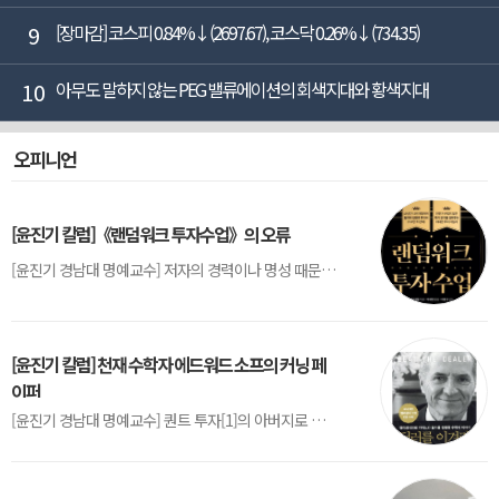
9
[장마감] 코스피 0.84%↓(2697.67), 코스닥 0.26%↓(734.35)
10
아무도 말하지 않는 PEG 밸류에이션의 회색지대와 황색지대
오피니언
[윤진기 칼럼]《랜덤워크 투자수업》의 오류
[윤진기 경남대 명예교수] 저자의 경력이나 명성 때문인지 2020년에 번역 출판된 《랜덤워크 투자수업》(A Random Walk Down Wall Street) 12판은 표지부터가 거창하다. ‘45년간 12번 개정하며 철저히 검증한 투자서’, ‘전문가 부럽지 않은 투자 감각을 길러주는 위대한 투자지침서’ 라는 은빛 광고문구로 독자를 유혹한다.[1] 출판 50주...
[윤진기 칼럼] 천재 수학자 에드워드 소프의 커닝 페
이퍼
[윤진기 경남대 명예교수] 퀀트 투자[1]의 아버지로 불리는 에드워드 소프(Edward O. Thorp)는 수학계에서 천재로 알려진 인물이다. 그는 수학자이지만, 투자 업계에도 여러 가지 흥미로운 일화를 남겼다.수학을 이용하여 카지노를 이길 수 있는지가 궁금했던 그는 동료 교수가 소개해 준 블랙잭(Blackjack) 전략의 핵심을 손바닥 크기의 종이에 요...