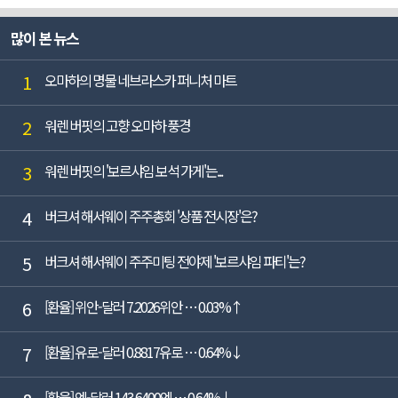
많이 본 뉴스
1
오마하의 명물 네브라스카 퍼니처 마트
2
워렌 버핏의 고향 오마하 풍경
3
워렌 버핏의 '보르샤임 보석 가게'는...
4
버크셔 해서웨이 주주총회 '상품 전시장'은?
5
버크셔 해서웨이 주주미팅 전야제 '보르샤임 파티'는?
6
[환율] 위안-달러 7.2026위안 … 0.03%↑
7
[환율] 유로-달러 0.8817유로 … 0.64%↓
[환율] 엔-달러 143.6400엔 … 0.64%↓