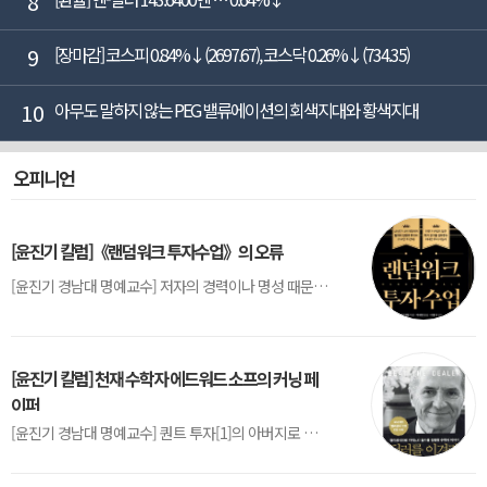
8
9
[장마감] 코스피 0.84%↓(2697.67), 코스닥 0.26%↓(734.35)
10
아무도 말하지 않는 PEG 밸류에이션의 회색지대와 황색지대
오피니언
[윤진기 칼럼]《랜덤워크 투자수업》의 오류
[윤진기 경남대 명예교수] 저자의 경력이나 명성 때문인지 2020년에 번역 출판된 《랜덤워크 투자수업》(A Random Walk Down Wall Street) 12판은 표지부터가 거창하다. ‘45년간 12번 개정하며 철저히 검증한 투자서’, ‘전문가 부럽지 않은 투자 감각을 길러주는 위대한 투자지침서’ 라는 은빛 광고문구로 독자를 유혹한다.[1] 출판 50주...
[윤진기 칼럼] 천재 수학자 에드워드 소프의 커닝 페
이퍼
[윤진기 경남대 명예교수] 퀀트 투자[1]의 아버지로 불리는 에드워드 소프(Edward O. Thorp)는 수학계에서 천재로 알려진 인물이다. 그는 수학자이지만, 투자 업계에도 여러 가지 흥미로운 일화를 남겼다.수학을 이용하여 카지노를 이길 수 있는지가 궁금했던 그는 동료 교수가 소개해 준 블랙잭(Blackjack) 전략의 핵심을 손바닥 크기의 종이에 요...