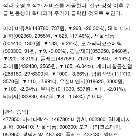
석과 운영 최적화 서비스를 제공한다. 신규 상장 이후 수
급 변동성이 확대되며 주가가 급락한 것으로 보인다.
이어 비큐AI(148780, 737원, ▼263, -26.30%), SH에너지
화학(002360, 2955원, ▼625, -17.46%), 서울식품
(004410, 1303원, ▼133, -9.26%), 오가닉티코스메틱
(900300, 91원, ▼9, -9.00%), 경남제약(053950, 2460원,
▼220, -8.21%), 폴레드(487580, 7170원, ▼640, -8.19%),
와이랩(432430, 2565원, ▼165, -6.04%), 케이피항공산업
(288180, 2만6300원, ▼1000, -3.66%), 남화산업(111710,
3570원, ▼110, -2.99%), 우진비앤지(018620, 3300원,
▼100, -2.94%), 유니켐(011330, 537원, ▼11, -2.01%),
티비씨(033830, 497원, ▼8, -1.58%) 순이다.
[관심 종목]
477850: 마키나락스, 148780: 비큐AI, 002360: SH에너지
화학, 004410: 서울식품, 900300: 오가닉티코스메틱,
053950: 경남제약, 487580: 폴레드, 432430: 와이랩,