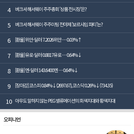
4
버크셔 해서웨이 주주총회 '상품 전시장'은?
5
버크셔 해서웨이 주주미팅 전야제 '보르샤임 파티'는?
6
[환율] 위안-달러 7.2026위안 … 0.03%↑
7
[환율] 유로-달러 0.8817유로 … 0.64%↓
8
[환율] 엔-달러 143.6400엔 … 0.64%↓
9
[장마감] 코스피 0.84%↓(2697.67), 코스닥 0.26%↓(734.35)
10
아무도 말하지 않는 PEG 밸류에이션의 회색지대와 황색지대
오피니언