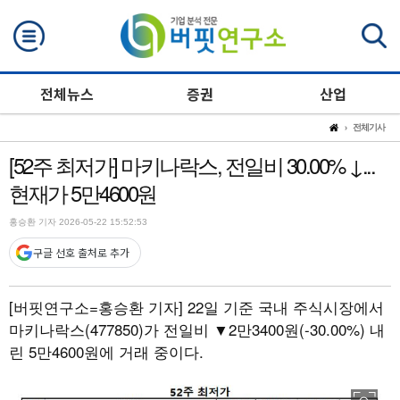
검색
전체뉴스
증권
산업
전체기사
[52주 최저가] 마키나락스, 전일비 30.00% ↓...
현재가 5만4600원
홍승환 기자 2026-05-22 15:52:53
구글 선호 출처로 추가
[버핏연구소=홍승환 기자]
22일 기준 국내 주식시장에서
마키나락스(477850)가 전일비 ▼2만3400원(-30.00%) 내
린 5만4600원에 거래 중이다.