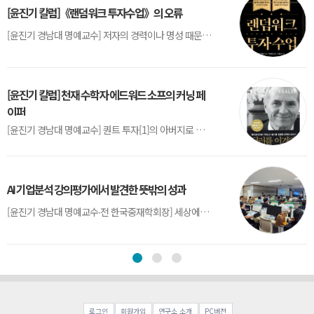
[윤진기 칼럼]《랜덤워크 투자수업》의 오류
[윤진기 경남대 명예교수] 저자의 경력이나 명성 때문인지 2020년에 번역 출판된 《랜덤워크 투자수업》(A Random Walk Down Wall Street) 12판은 표지부터가 거창하다. ‘45년간 12번 개정하며 철저히 검증한 투자서’, ‘전문가 부럽지 않은 투자 감각을 길러주는 위대한 투자지침서’ 라는 은빛 광고문구로 독자를 유혹한다.[1] 출판 50주...
[윤진기 칼럼] 천재 수학자 에드워드 소프의 커닝 페
이퍼
[윤진기 경남대 명예교수] 퀀트 투자[1]의 아버지로 불리는 에드워드 소프(Edward O. Thorp)는 수학계에서 천재로 알려진 인물이다. 그는 수학자이지만, 투자 업계에도 여러 가지 흥미로운 일화를 남겼다.수학을 이용하여 카지노를 이길 수 있는지가 궁금했던 그는 동료 교수가 소개해 준 블랙잭(Blackjack) 전략의 핵심을 손바닥 크기의 종이에 요...
AI 기업분석 강의평가에서 발견한 뜻밖의 성과
[윤진기 경남대 명예교수∙전 한국중재학회장] 세상에는 우연처럼 보이지만 인류의 진보를 이끌어낸 사건들이 있다. 영국의 알렉산더 플레밍(Alexander Fleming)이 곰팡이 핀 페트리 접시(Petri dish)를 버리지 않고[1] 관찰해 페니실린을 발견한 것은 그 대표적 사례다. 무심히 지나쳤다면 결코 없었을 혁신이었다.지난 7월 5일, 필자가 개발한 기업...
로그인
회원가입
연구소 소개
PC버전