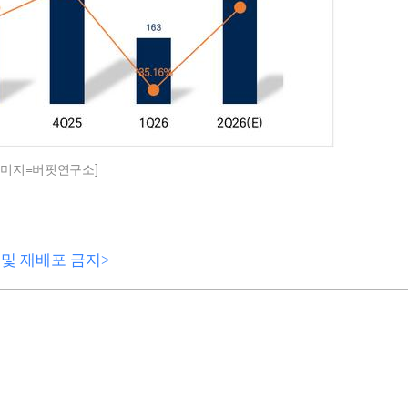
이미지=버핏연구소]
전재 및 재배포 금지>