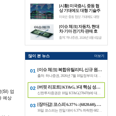
주가는 65만원으로 '하향'했다.
역대급 실적 사이클에 돌입했다며,
KCC의 전일종가는 43만2000원이
[시황] 미국증시, 중동 협
투자의견 ‘매수’를 유지하고 목표
다.조현렬 삼성증권 애널리스트...
주가를 18만원으로 상향했다. 심
상 기대에도 대형 기술주
텍의 전일 종가는 10만3000원이
약세로 혼조
미국은 중동 협상 기대에도 대형
다.박희철 교보증권 애널리스트는
기술주 약세로 혼조세다. 다우는
“2분기 매출액 5146억원(+51%,
최고치를 경신했지만 일부 AI 기업
이하 전년동기대비), 영업이익 629
[이슈 체크] 자동차, 현대
의 투자비용과 실적 부담에
억원(+1035.3%), 영업이익률
S&P500·나스닥은 하락했다.유럽
차·기아 전기차 판매 호
12.2%을 기록했다&rd...
은 광산주 강세에 STOXX600가 최
조…중국 공세 속 경쟁력
출처: 하나증권, 2026년 8월 6일글
고치를 경신했다. 기업 실적과 금
시험대
로벌 전기차 시장이 성장세를 이어
값 상승에 광산주가 강세를 보인
가는 가운데 현대차와 기아의 전기
반면 아시아 노출 금융주와 일부
차 판매도 시장 평균을 웃돈 것으
헬스케어주는 약세다.중국은 반도
로 나타났다. 다만 중국 업체들의
체·귀금.
수출 확대가 글로벌 경쟁을 더욱
많이 본 뉴스
더보기
치열하게 만들 것이라는 분석이 나
왔다.하나증권에 따르면 6월 글로
벌 전기차 판매는 211만1000대로
[이슈 체크] 복합유틸리티, 신규 원전 최대 4기 가능성…한국전력 장기 성장 기대
지난해 같은 기간보다 11% 증가
했다. 지.
출처: 하나증권, 2026년 7월 10일정부의 대규모 산업 투자로 전력 수요가 늘어날 것으로 예상되면서 제12차 전력수급기본계획에 신규 원전과 액화천연가스(LNG) 발전 설비 확대가 포함될 가능성이 있다는 분석이 나왔다.올해 발표가 예상됐던 제12차 전력수급기본계획 최종안은 정부의 3대 메가프로젝트 관련 내용을 반영하면서 발표 시점이 늦.
[버핏 리포트] KT&G, 3대 핵심 성장 산업·신성장동력 통해 견조한 주가 기대 – 신한
SI) 업
신한투자증권은 10일 KT&G(278470)에 대해 3대 핵심 성장 산업(전자담배, 글로벌, 건기식)과 니코틴 파우치 등 신성장동력이 견조한 주가를 만들 것이라며, 투자의견 ‘매수’와 목표주가 22만원을 유지했다. KT&G의 전일 종가는 17만6400원이다.조상훈 신한투자증권 애널리스트는 “2분기 매출액 1조6630억원(+7.4%, 이하 전년동기대비), 영업...
가 예상
[장마감] 코스피 6.37%↓(6820.60), 코스닥 4.53%↓(791.84)
16일 코스피는 전일 대비 6.37% 하락한 6820.60포인트로 마감했다. 이날 개인은 3조6606억원을 순매수했고 외국인과 기관은 각각 1조3920억원, 2조3682억원을 순매도했다.코스닥은 전일 대비 4.53% 내린 791.84포인트로 거래를 마쳤다. 개인은 4467억원을 순매수한 반면 외국인과 기관은 각각 3065억원, 1563억원을 순매도했다.임정은 KB증권 연구원은 KB리서...