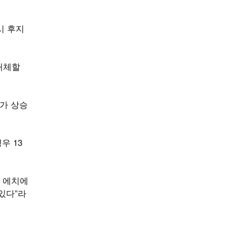
시 후지
대체할
가 상승
우 13
리 에치에
있다”라