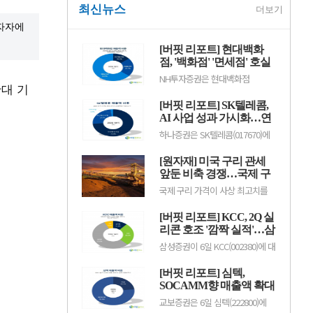
최신뉴스
더보기
투자자에
[버핏 리포트] 현대백화
점, '백화점' '면세점' 호실
적...지누스 실적 악화로
NH투자증권은 현대백화점
확대 기
컨센 하회 - NH
(069960)에 대해 자회사 지누스 실
적 악화로 2분기 연결 실적은 시장
[버핏 리포트] SK텔레콤,
기대치를 밑돌았지만, 본업인 백화
점과 면세점은 기대 수준의 호실적
AI 사업 성과 가시화…연
을 이어갔다고 평가했다. 투자의견
간 영업이익 2조원 기대 -
하나증권은 SK텔레콤(017670)에
‘매수’를 유지했으나 목표주가는
하나
대해 인공지능(AI) 사업이 본격적
기존 24만원에서 18만원으로 하향
인 성장 국면에 진입하면서 실적과
했다. 현대백화점의 전일 종가는
[원자재] 미국 구리 관세
배당 확대가 기대된다고 전망했다.
11만100원이다.주영훈 NH투자증
이에 투자의견 '매수(BUY)'와 목표
앞둔 비축 경쟁…국제 구
권 연.
주가 14만원을 유지했다. SK텔레
리 가격 사상 최고치 경신
국제 구리 가격이 사상 최고치를
콤의 전일종가는 9만3000원이다.
경신하며 강세를 이어가고 있다.
김홍식 하나증권 연구원은 "SK텔
미국의 추가 구리 관세 부과를 앞
레콤의 올해 2분기 연결 기준 영업
[버핏 리포트] KCC, 2Q 실
두고 기업들이 미리 물량 확보에
이익은 5660억원으로 시장 기대치
나선 데다, 미국 외 지역에서는 공
리콘 호조 '깜짝 실적'…삼
를 웃돌.
급 부족과 생산 차질까지 겹치면서
성물산 배당 유입도 긍정
삼성증권이 6일 KCC(002380)에 대
가격이 빠르게 상승한 것으로 풀이
적 - 삼성
해 "실리콘과 건자재 부문의 수익
된다.지난 8월 5일 뉴욕상업거래
성 회복으로 2분기 깜짝 실적을 달
소(COMEX)의 9월물 구리 가격은
[버핏 리포트] 심텍,
성한 데 이어, 배당 유입을 바탕으
장중 톤당 1만4781달러(원화 약
로 한 주주환원 정책이 기대되지만
SOCAMM향 매출액 확대
2040만원)까.
최근 주가 약세를 보이고 있다"며
로 역대급 실적 사이클 돌
교보증권은 6일 심텍(222800)에
투자의견 '매수'를 유지하고 목표
입 – 교보
대해 SOCAMM향 매출액 확대로