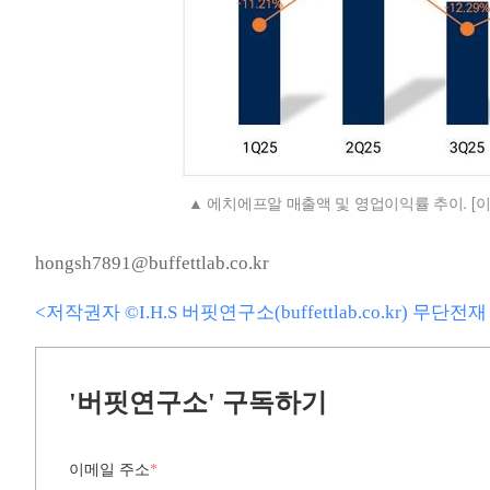
에치에프알 매출액 및 영업이익률 추이. [
hongsh7891@buffettlab.co.kr
<저작권자 ©I.H.S 버핏연구소(buffettlab.co.kr) 무단
'버핏연구소' 구독하기
이메일 주소
*