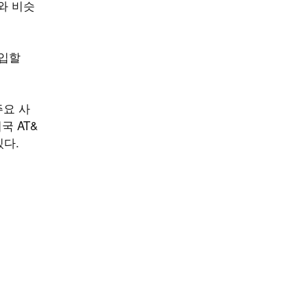
와 비슷
진입할
주요 사
국 AT&
있다.