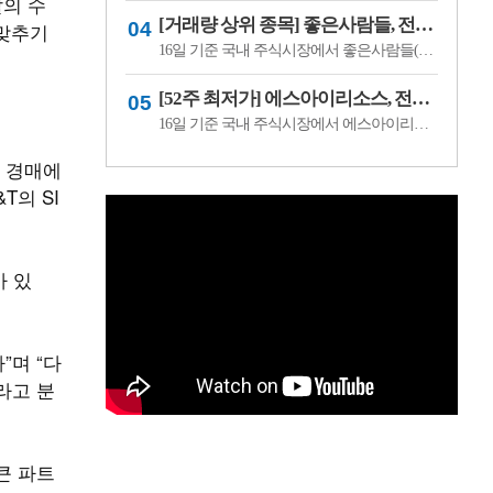
알의 수
[거래량 상위 종목] 좋은사람들, 전일비 29.90% ↑... 현재가 530원
 맞추기
16일 기준 국내 주식시장에서 좋은사람들(033340)이 전일비 ▲122원(29.90%) 오른 530원에 거래 중이다.좋은사람들은 내의류와 언더웨어 등을 제조·판매하는 의류 전문기업이다. 소비 경기와 브랜드 판매 흐름, 수급 변화에 따라 주가 변동성이 나타날 수 있다.이어 씨피시스템(413630, 3360원, ▲370, 12.37%), 조아제약(034940, 625원, ▲53, 9.27%), 웰크..
[52주 최저가] 에스아이리소스, 전일비 29.78.% ↓... 현재가 125원
16일 기준 국내 주식시장에서 에스아이리소스(065420)가 전일비 ▼53원(-29.78%) 내린 125원에 거래 중이다.에스아이리소스는 자원개발 및 에너지 관련 사업을 영위하는 기업으로, 원자재 가격과 에너지 수급 흐름에 따라 주가 변동성이 나타날 수 있다. 최근 투자심리 위축과 수급 변화가 맞물리며 52주 최저가를 기록한 것으로 보인다.이어 레몬..
올 경매에
T의 SI
가 있
”며 “다
라고 분
큰 파트