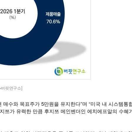
=버핏연구소]
매수와 목표주가 5만원을 유지한다”며 “미국 내 시스템통합(
 후지쯔가 유력한 만큼 후지쯔 메인벤더인 에치에프알의 수혜