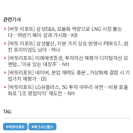
관련기사
[버핏 리포트] 삼성E&A, 모듈화 역량으로 LNG 시장 뚫는
다…하반기 북미 성과 가시화 - KB
[버핏 리포트] 삼성물산, 지분 가치 상승 반영시 PBR 0.7...원
전 프리미엄도 남아 - 하나
[버핏리포트] 미래에셋증권, 투자자산 재평가·디지털자산 모
멘텀...'이유 있는 대장주' - NH
[버핏리포트] 네이버, 본업 매력도 충분...가상화폐 결합 시 기
업가치 재평가 - DS
[버핏리포트] LG유플러스, 5G 투자 마무리 국면…비용 효율
화로 ‘1조 영업이익’ 재도전 – NH
TAG
#버핏리포트
#파크시스템스