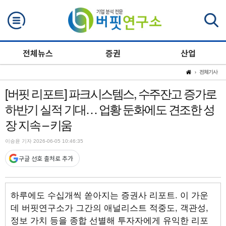
검색
전체뉴스
증권
산업
전체기사
[버핏 리포트] 파크시스템스, 수주잔고 증가로
하반기 실적 기대… 업황 둔화에도 견조한 성
장 지속 – 키움
이승윤 기자 2026-06-05 10:46:35
구글 선호 출처로 추가
하루에도 수십개씩 쏟아지는 증권사 리포트. 이 가운
데 버핏연구소가 그간의 애널리스트 적중도, 객관성,
정보 가치 등을 종합 선별해 투자자에게 유익한 리포