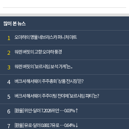
많이 본 뉴스
1
오마하의 명물 네브라스카 퍼니처 마트
2
워렌 버핏의 고향 오마하 풍경
3
워렌 버핏의 '보르샤임 보석 가게'는...
4
버크셔 해서웨이 주주총회 '상품 전시장'은?
5
버크셔 해서웨이 주주미팅 전야제 '보르샤임 파티'는?
6
[환율] 위안-달러 7.2026위안 … 0.03%↑
7
[환율] 유로-달러 0.8817유로 … 0.64%↓