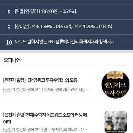
8
[환율] 엔-달러 143.6400엔 … 0.64%↓
9
[장마감] 코스피 0.84%↓(2697.67), 코스닥 0.26%↓(734.35)
10
아무도 말하지 않는 PEG 밸류에이션의 회색지대와 황색지대
오피니언
[윤진기 칼럼]《랜덤워크 투자수업》의 오류
[윤진기 경남대 명예교수] 저자의 경력이나 명성 때문인지 2020년에 번역 출판된 《랜덤워크 투자수업》(A Random Walk Down Wall Street) 12판은 표지부터가 거창하다. ‘45년간 12번 개정하며 철저히 검증한 투자서’, ‘전문가 부럽지 않은 투자 감각을 길러주는 위대한 투자지침서’ 라는 은빛 광고문구로 독자를 유혹한다.[1] 출판 50주...
[윤진기 칼럼] 천재 수학자 에드워드 소프의 커닝 페
이퍼
[윤진기 경남대 명예교수] 퀀트 투자[1]의 아버지로 불리는 에드워드 소프(Edward O. Thorp)는 수학계에서 천재로 알려진 인물이다. 그는 수학자이지만, 투자 업계에도 여러 가지 흥미로운 일화를 남겼다.수학을 이용하여 카지노를 이길 수 있는지가 궁금했던 그는 동료 교수가 소개해 준 블랙잭(Blackjack) 전략의 핵심을 손바닥 크기의 종이에 요...