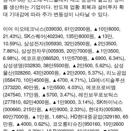
를 생산하는 기업이다. 반도체 업황 회복과 설비투자 확
대 기대감에 따라 주가 변동성이 나타날 수 있다.
이어 이오테크닉스(039030, 61만2000원, ▲10만8000,
21.43%), SK스퀘어(402340, 135만8000원, ▲13만,
10.59%), 삼성전자(005930, 32만2500원, ▲2만3500,
7.86%), 삼성전자우(005935, 20만7000원, ▲1만3500,
6.98%), 에코프로(086520, 11만5700원, ▲6900, 6.34%),
삼성생명(032830, 38만5500원, ▲2만500, 5.62%), 삼성
물산(028260, 43만2000원, ▲2만2000, 5.37%), 리노공업
(058470, 10만4500원, ▲4700, 4.71%), LG에너지솔루션
(373220, 40만원, ▲1만5500, 4.03%), 에코프로비엠
(247540, 17만원, ▲5700, 3.47%), 레인보우로보틱스
(277810, 62만4000원, ▲1만9000, 3.14%), SK하이닉스
(000660, 215만원, ▲4만9000, 2.33%), 현대차(005380,
60만7000원, ▲1만원, 1.68%), HD현대중공업(329180, 65
만원, ▲4000, 0.62%), 코오롱티슈진(950160, 10만2600
원, ▼400, -0.39%), HLB(028300, 4만6100원, ▼1300,