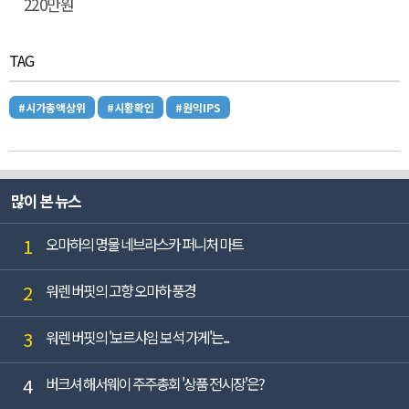
220만원
TAG
#시가총액상위
#시황확인
#원익IPS
많이 본 뉴스
1
오마하의 명물 네브라스카 퍼니처 마트
2
워렌 버핏의 고향 오마하 풍경
3
워렌 버핏의 '보르샤임 보석 가게'는...
4
버크셔 해서웨이 주주총회 '상품 전시장'은?