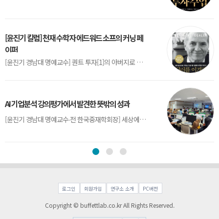
[윤진기 칼럼] 천재 수학자 에드워드 소프의 커닝 페
이퍼
[윤진기 경남대 명예교수] 퀀트 투자[1]의 아버지로 불리는 에드워드 소프(Edward O. Thorp)는 수학계에서 천재로 알려진 인물이다. 그는 수학자이지만, 투자 업계에도 여러 가지 흥미로운 일화를 남겼다.수학을 이용하여 카지노를 이길 수 있는지가 궁금했던 그는 동료 교수가 소개해 준 블랙잭(Blackjack) 전략의 핵심을 손바닥 크기의 종이에 요...
AI 기업분석 강의평가에서 발견한 뜻밖의 성과
[윤진기 경남대 명예교수∙전 한국중재학회장] 세상에는 우연처럼 보이지만 인류의 진보를 이끌어낸 사건들이 있다. 영국의 알렉산더 플레밍(Alexander Fleming)이 곰팡이 핀 페트리 접시(Petri dish)를 버리지 않고[1] 관찰해 페니실린을 발견한 것은 그 대표적 사례다. 무심히 지나쳤다면 결코 없었을 혁신이었다.지난 7월 5일, 필자가 개발한 기업...
로그인
회원가입
연구소 소개
PC버전
Copyright © buffettlab.co.kr All Rights Reserved.