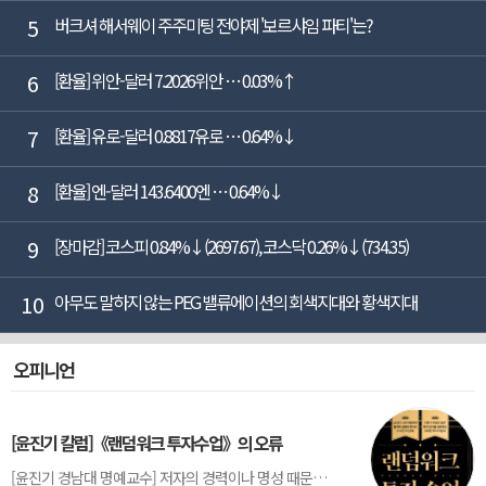
5
버크셔 해서웨이 주주미팅 전야제 '보르샤임 파티'는?
6
[환율] 위안-달러 7.2026위안 … 0.03%↑
7
[환율] 유로-달러 0.8817유로 … 0.64%↓
8
[환율] 엔-달러 143.6400엔 … 0.64%↓
9
[장마감] 코스피 0.84%↓(2697.67), 코스닥 0.26%↓(734.35)
10
아무도 말하지 않는 PEG 밸류에이션의 회색지대와 황색지대
오피니언
[윤진기 칼럼]《랜덤워크 투자수업》의 오류
[윤진기 경남대 명예교수] 저자의 경력이나 명성 때문인지 2020년에 번역 출판된 《랜덤워크 투자수업》(A Random Walk Down Wall Street) 12판은 표지부터가 거창하다. ‘45년간 12번 개정하며 철저히 검증한 투자서’, ‘전문가 부럽지 않은 투자 감각을 길러주는 위대한 투자지침서’ 라는 은빛 광고문구로 독자를 유혹한다.[1] 출판 50주...