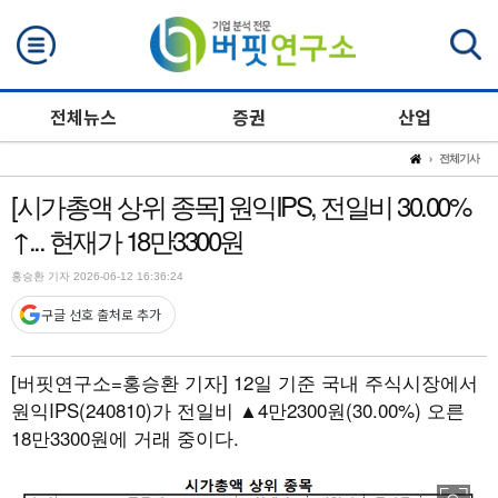
검색
전체뉴스
증권
산업
전체기사
[시가총액 상위 종목] 원익IPS, 전일비 30.00%
↑... 현재가 18만3300원
홍승환 기자 2026-06-12 16:36:24
구글 선호 출처로 추가
[버핏연구소=홍승환 기자]
12일 기준 국내 주식시장에서
원익IPS(240810)가 전일비 ▲4만2300원(30.00%) 오른
18만3300원에 거래 중이다.