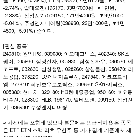
-2.74%), 알테오젠(196170, 33만7000원, ▼1만원,
-2.88%), 삼성전기(009150, 171만4000원, ▼9만1000,
-5.04%), 주성엔지니어링(036930, 23만1000원, ▼1만
4500, -5.91%) 순이다.
[관심 종목]
240810: 원익IPS, 039030: 이오테크닉스, 402340: SK스
퀘어, 005930: 삼성전자, 005935: 삼성전자우, 086520: 에
코프로, 032830: 삼성생명, 028260: 삼성물산, 058470: 리
노공업, 373220: LG에너지솔루션, 247540: 에코프로비
엠, 277810: 레인보우로보틱스, 000660: SK하이닉스,
005380: 현대차, 329180: HD현대중공업, 950160: 코오롱
티슈진, 028300: HLB, 196170: 알테오젠, 009150: 삼성전
기, 036930: 주성엔지니어링
※ 사진에는 포함돼 있으나 본문에는 언급되지 않은 종목
은 ETF·ETN·스팩·리츠·우선주 등 기사 집계 기준에서 제