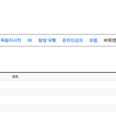
독립리서치
IR
탐방 대행
온라인강의
포럼
버핏연
제목