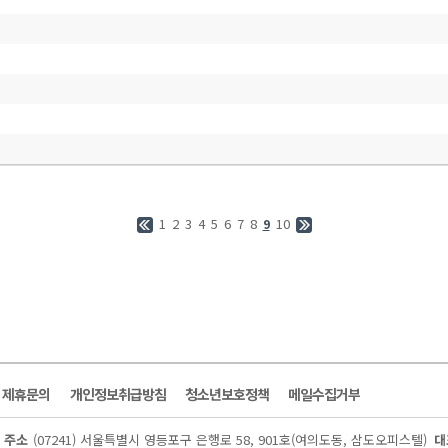
1
2
3
4
5
6
7
8
10
9
및 제휴문의
개인정보취급방침
청소년보호정책
메일수집거부
주소
(07241) 서울특별시 영등포구 은행로 58, 901호(여의도동, 삼도오피스텔)
대