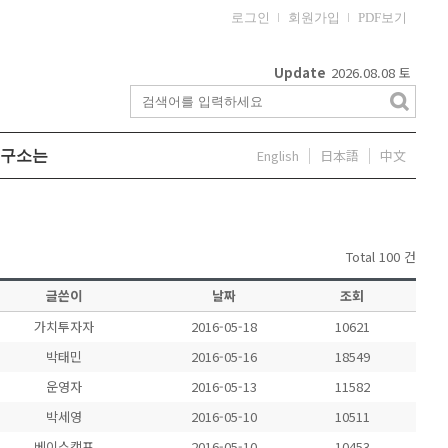
로그인
회원가입
PDF보기
Update
2026.08.08
토
English
日本語
中文
구소는
Total 100 건
글쓴이
날짜
조회
가치투자자
2016-05-18
10621
박태민
2016-05-16
18549
운영자
2016-05-13
11582
박세영
2016-05-10
10511
베이스캠프
2016-05-10
10453