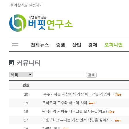
즐겨찾기로 설정하기
전체뉴스
증권
산업
경제
오피니언
커뮤니티
번호
20
'주주가치는 세상에서 가장 어리석은 개념이…
19
주식투자 고수와 하수의 차이
18
왕십리역 커피숍 나무그늘 오시는길(약도)
17
마윈 “최고 부자는 가장 먼저 책임을 짊어지…
16
하루의 행복