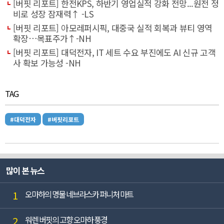
[버핏 리포트] 한전KPS, 하반기 영업실적 강화 전망...원전 정
비로 성장 잠재력↑ -LS
[버핏 리포트] 아모레퍼시픽, 대중국 실적 회복과 뷰티 영역
확장…목표주가↑-NH
[버핏 리포트] 대덕전자, IT 세트 수요 부진에도 AI 신규 고객
사 확보 가능성 -NH
TAG
#대덕전자
#버핏리포트
많이 본 뉴스
1
오마하의 명물 네브라스카 퍼니처 마트
2
워렌 버핏의 고향 오마하 풍경