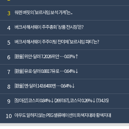
3
워렌 버핏의 '보르샤임 보석 가게'는...
4
버크셔 해서웨이 주주총회 '상품 전시장'은?
5
버크셔 해서웨이 주주미팅 전야제 '보르샤임 파티'는?
6
[환율] 위안-달러 7.2026위안 … 0.03%↑
7
[환율] 유로-달러 0.8817유로 … 0.64%↓
8
[환율] 엔-달러 143.6400엔 … 0.64%↓
9
[장마감] 코스피 0.84%↓(2697.67), 코스닥 0.26%↓(734.35)
10
아무도 말하지 않는 PEG 밸류에이션의 회색지대와 황색지대