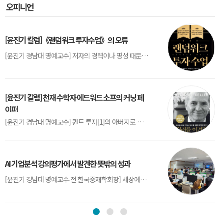
오피니언
[윤진기 칼럼]《랜덤워크 투자수업》의 오류
[윤진기 경남대 명예교수] 저자의 경력이나 명성 때문인지 2020년에 번역 출판된 《랜덤워크 투자수업》(A Random Walk Down Wall Street) 12판은 표지부터가 거창하다. ‘45년간 12번 개정하며 철저히 검증한 투자서’, ‘전문가 부럽지 않은 투자 감각을 길러주는 위대한 투자지침서’ 라는 은빛 광고문구로 독자를 유혹한다.[1] 출판 50주...
[윤진기 칼럼] 천재 수학자 에드워드 소프의 커닝 페
이퍼
[윤진기 경남대 명예교수] 퀀트 투자[1]의 아버지로 불리는 에드워드 소프(Edward O. Thorp)는 수학계에서 천재로 알려진 인물이다. 그는 수학자이지만, 투자 업계에도 여러 가지 흥미로운 일화를 남겼다.수학을 이용하여 카지노를 이길 수 있는지가 궁금했던 그는 동료 교수가 소개해 준 블랙잭(Blackjack) 전략의 핵심을 손바닥 크기의 종이에 요...
AI 기업분석 강의평가에서 발견한 뜻밖의 성과
[윤진기 경남대 명예교수∙전 한국중재학회장] 세상에는 우연처럼 보이지만 인류의 진보를 이끌어낸 사건들이 있다. 영국의 알렉산더 플레밍(Alexander Fleming)이 곰팡이 핀 페트리 접시(Petri dish)를 버리지 않고[1] 관찰해 페니실린을 발견한 것은 그 대표적 사례다. 무심히 지나쳤다면 결코 없었을 혁신이었다.지난 7월 5일, 필자가 개발한 기업...