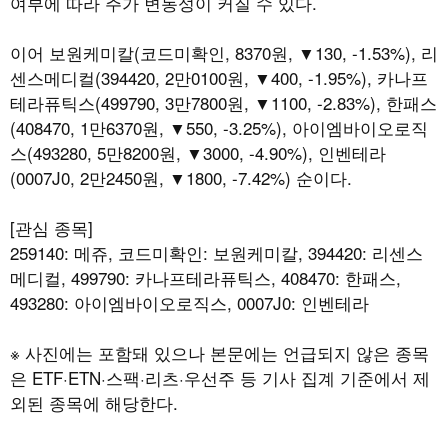
여부에 따라 주가 변동성이 커질 수 있다.
이어 보원케미칼(코드미확인, 8370원, ▼130, -1.53%), 리
센스메디컬(394420, 2만0100원, ▼400, -1.95%), 카나프
테라퓨틱스(499790, 3만7800원, ▼1100, -2.83%), 한패스
(408470, 1만6370원, ▼550, -3.25%), 아이엠바이오로직
스(493280, 5만8200원, ▼3000, -4.90%), 인벤테라
(0007J0, 2만2450원, ▼1800, -7.42%) 순이다.
[관심 종목]
259140: 메쥬, 코드미확인: 보원케미칼, 394420: 리센스
메디컬, 499790: 카나프테라퓨틱스, 408470: 한패스,
493280: 아이엠바이오로직스, 0007J0: 인벤테라
※ 사진에는 포함돼 있으나 본문에는 언급되지 않은 종목
은 ETF·ETN·스팩·리츠·우선주 등 기사 집계 기준에서 제
외된 종목에 해당한다.