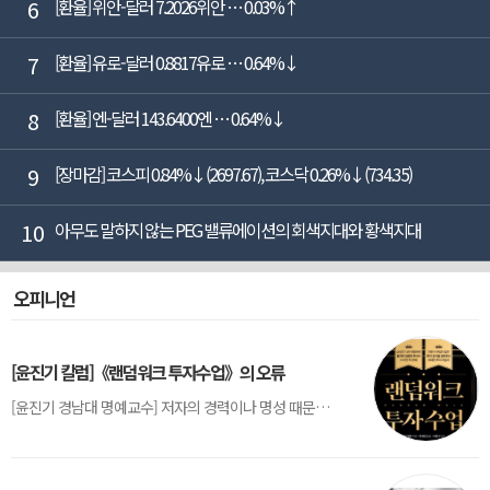
6
[환율] 위안-달러 7.2026위안 … 0.03%↑
7
[환율] 유로-달러 0.8817유로 … 0.64%↓
8
[환율] 엔-달러 143.6400엔 … 0.64%↓
9
[장마감] 코스피 0.84%↓(2697.67), 코스닥 0.26%↓(734.35)
10
아무도 말하지 않는 PEG 밸류에이션의 회색지대와 황색지대
오피니언
[윤진기 칼럼]《랜덤워크 투자수업》의 오류
[윤진기 경남대 명예교수] 저자의 경력이나 명성 때문인지 2020년에 번역 출판된 《랜덤워크 투자수업》(A Random Walk Down Wall Street) 12판은 표지부터가 거창하다. ‘45년간 12번 개정하며 철저히 검증한 투자서’, ‘전문가 부럽지 않은 투자 감각을 길러주는 위대한 투자지침서’ 라는 은빛 광고문구로 독자를 유혹한다.[1] 출판 50주...