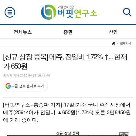
검색
전체뉴스
증권
산업
전체기사
[신규 상장 종목] 메쥬, 전일비 1.72% ↑... 현재
가 650원
홍승환 기자 2026-04-17 16:48:46
구글 선호 출처로 추가
[버핏연구소=홍승환 기자]
17일 기준 국내 주식시장에서
메쥬(259140)가 전일비 ▲650원(1.72%) 오른 3만8450원
에 거래 중이다.