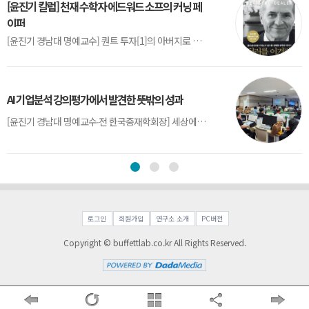
[윤진기 칼럼] 천재 수학자 에드워드 소프의 커닝 페
이퍼
[윤진기 경남대 명예교수] 퀀트 투자[1]의 아버지로 불리는 에드워드 소프(Edward O. Thorp)는 수학계에서 천재로 알려진 인물이다. 그는 수학자이지만, 투자 업계에도 여러 가지 흥미로운 일화를 남겼다.수학을 이용하여 카지노를 이길 수 있는지가 궁금했던 그는 동료 교수가 소개해 준 블랙잭(Blackjack) 전략의 핵심을 손바닥 크기의 종이에 요...
AI 기업분석 강의평가에서 발견한 뜻밖의 성과
[윤진기 경남대 명예교수∙전 한국중재학회장] 세상에는 우연처럼 보이지만 인류의 진보를 이끌어낸 사건들이 있다. 영국의 알렉산더 플레밍(Alexander Fleming)이 곰팡이 핀 페트리 접시(Petri dish)를 버리지 않고[1] 관찰해 페니실린을 발견한 것은 그 대표적 사례다. 무심히 지나쳤다면 결코 없었을 혁신이었다.지난 7월 5일, 필자가 개발한 기업...
로그인
회원가입
연구소 소개
PC버전
Copyright © buffettlab.co.kr All Rights Reserved.