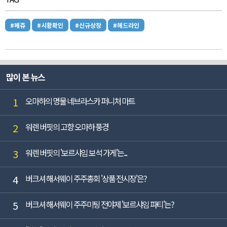
#메쥬
#시황확인
#신규상장
#헤드라인
많이 본 뉴스
1
오마하의 명물 네브라스카 퍼니처 마트
2
워렌 버핏의 고향 오마하 풍경
3
워렌 버핏의 '보르샤임 보석 가게'는...
4
버크셔 해서웨이 주주총회 '상품 전시장'은?
5
버크셔 해서웨이 주주미팅 전야제 '보르샤임 파티'는?