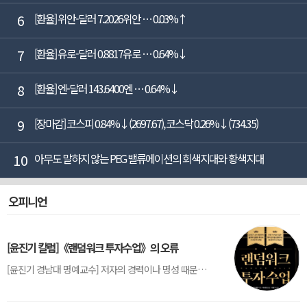
6
[환율] 위안-달러 7.2026위안 … 0.03%↑
7
[환율] 유로-달러 0.8817유로 … 0.64%↓
8
[환율] 엔-달러 143.6400엔 … 0.64%↓
9
[장마감] 코스피 0.84%↓(2697.67), 코스닥 0.26%↓(734.35)
10
아무도 말하지 않는 PEG 밸류에이션의 회색지대와 황색지대
오피니언
[윤진기 칼럼]《랜덤워크 투자수업》의 오류
[윤진기 경남대 명예교수] 저자의 경력이나 명성 때문인지 2020년에 번역 출판된 《랜덤워크 투자수업》(A Random Walk Down Wall Street) 12판은 표지부터가 거창하다. ‘45년간 12번 개정하며 철저히 검증한 투자서’, ‘전문가 부럽지 않은 투자 감각을 길러주는 위대한 투자지침서’ 라는 은빛 광고문구로 독자를 유혹한다.[1] 출판 50주...