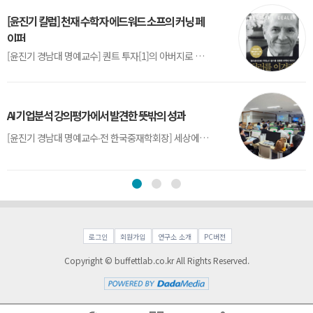
[윤진기 칼럼] 천재 수학자 에드워드 소프의 커닝 페
이퍼
[윤진기 경남대 명예교수] 퀀트 투자[1]의 아버지로 불리는 에드워드 소프(Edward O. Thorp)는 수학계에서 천재로 알려진 인물이다. 그는 수학자이지만, 투자 업계에도 여러 가지 흥미로운 일화를 남겼다.수학을 이용하여 카지노를 이길 수 있는지가 궁금했던 그는 동료 교수가 소개해 준 블랙잭(Blackjack) 전략의 핵심을 손바닥 크기의 종이에 요...
AI 기업분석 강의평가에서 발견한 뜻밖의 성과
[윤진기 경남대 명예교수∙전 한국중재학회장] 세상에는 우연처럼 보이지만 인류의 진보를 이끌어낸 사건들이 있다. 영국의 알렉산더 플레밍(Alexander Fleming)이 곰팡이 핀 페트리 접시(Petri dish)를 버리지 않고[1] 관찰해 페니실린을 발견한 것은 그 대표적 사례다. 무심히 지나쳤다면 결코 없었을 혁신이었다.지난 7월 5일, 필자가 개발한 기업...
로그인
회원가입
연구소 소개
PC버전
Copyright © buffettlab.co.kr All Rights Reserved.