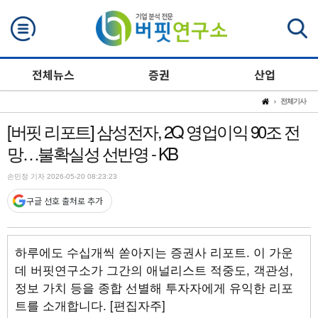
검색
전체뉴스
증권
산업
전체기사
[버핏 리포트] 삼성전자, 2Q 영업이익 90조 전
망…불확실성 선반영 - KB
손민정 기자 2026-05-20 08:23:23
구글 선호 출처로 추가
하루에도 수십개씩 쏟아지는 증권사 리포트. 이 가운
데 버핏연구소가 그간의 애널리스트 적중도, 객관성,
정보 가치 등을 종합 선별해 투자자에게 유익한 리포
트를 소개합니다. [편집자주]