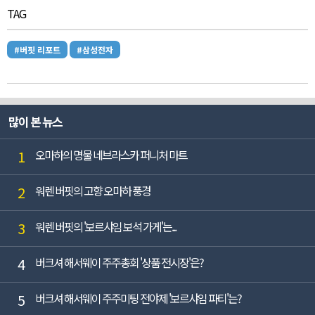
TAG
#버핏 리포트
#삼성전자
많이 본 뉴스
1
오마하의 명물 네브라스카 퍼니처 마트
2
워렌 버핏의 고향 오마하 풍경
3
워렌 버핏의 '보르샤임 보석 가게'는...
4
버크셔 해서웨이 주주총회 '상품 전시장'은?
5
버크셔 해서웨이 주주미팅 전야제 '보르샤임 파티'는?