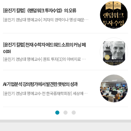
[윤진기 칼럼]《랜덤워크 투자수업》의 오류
[윤진기 경남대 명예교수] 저자의 경력이나 명성 때문인지 2020년에 번역 출판된 《랜덤워크 투자수업》(A Random Walk Down Wall Street) 12판은 표지부터가 거창하다. ‘45년간 12번 개정하며 철저히 검증한 투자서’, ‘전문가 부럽지 않은 투자 감각을 길러주는 위대한 투자지침서’ 라는 은빛 광고문구로 독자를 유혹한다.[1] 출판 50주...
[윤진기 칼럼] 천재 수학자 에드워드 소프의 커닝 페
이퍼
[윤진기 경남대 명예교수] 퀀트 투자[1]의 아버지로 불리는 에드워드 소프(Edward O. Thorp)는 수학계에서 천재로 알려진 인물이다. 그는 수학자이지만, 투자 업계에도 여러 가지 흥미로운 일화를 남겼다.수학을 이용하여 카지노를 이길 수 있는지가 궁금했던 그는 동료 교수가 소개해 준 블랙잭(Blackjack) 전략의 핵심을 손바닥 크기의 종이에 요...
AI 기업분석 강의평가에서 발견한 뜻밖의 성과
[윤진기 경남대 명예교수∙전 한국중재학회장] 세상에는 우연처럼 보이지만 인류의 진보를 이끌어낸 사건들이 있다. 영국의 알렉산더 플레밍(Alexander Fleming)이 곰팡이 핀 페트리 접시(Petri dish)를 버리지 않고[1] 관찰해 페니실린을 발견한 것은 그 대표적 사례다. 무심히 지나쳤다면 결코 없었을 혁신이었다.지난 7월 5일, 필자가 개발한 기업...