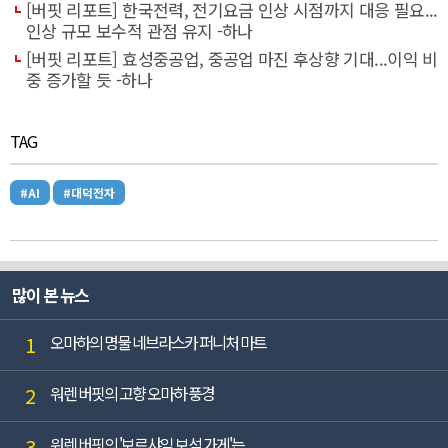
[버핏 리포트] 한국전력, 전기요금 인상 시점까지 대응 필요...
인상 규모 보수적 관점 유지 -하나
[버핏 리포트] 효성중공업, 중공업 마진 후상향 기대...이익 비
중 증가할 듯 -하나
TAG
#AI
#대덕전자
많이 본 뉴스
1
오마하의 명물 네브라스카 퍼니처 마트
2
워렌 버핏의 고향 오마하 풍경
3
워렌 버핏의 '보르샤임 보석 가게'는...