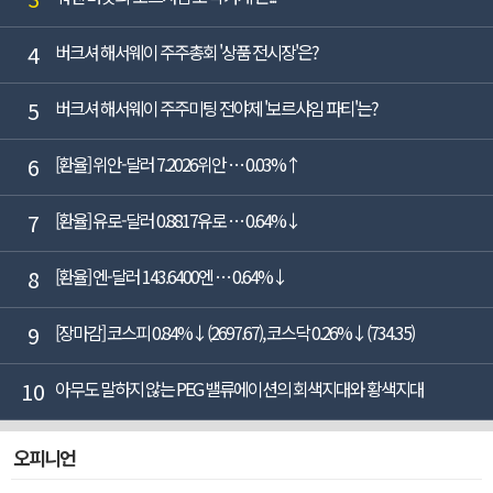
4
버크셔 해서웨이 주주총회 '상품 전시장'은?
5
버크셔 해서웨이 주주미팅 전야제 '보르샤임 파티'는?
6
[환율] 위안-달러 7.2026위안 … 0.03%↑
7
[환율] 유로-달러 0.8817유로 … 0.64%↓
8
[환율] 엔-달러 143.6400엔 … 0.64%↓
9
[장마감] 코스피 0.84%↓(2697.67), 코스닥 0.26%↓(734.35)
10
아무도 말하지 않는 PEG 밸류에이션의 회색지대와 황색지대
오피니언