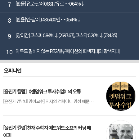
7
[환율] 유로-달러 0.8817유로 … 0.64%↓
8
[환율] 엔-달러 143.6400엔 … 0.64%↓
9
[장마감] 코스피 0.84%↓(2697.67), 코스닥 0.26%↓(734.35)
10
아무도 말하지 않는 PEG 밸류에이션의 회색지대와 황색지대
오피니언
[윤진기 칼럼]《랜덤워크 투자수업》의 오류
[윤진기 경남대 명예교수] 저자의 경력이나 명성 때문인지 2020년에 번역 출판된 《랜덤워크 투자수업》(A Random Walk Down Wall Street) 12판은 표지부터가 거창하다. ‘45년간 12번 개정하며 철저히 검증한 투자서’, ‘전문가 부럽지 않은 투자 감각을 길러주는 위대한 투자지침서’ 라는 은빛 광고문구로 독자를 유혹한다.[1] 출판 50주...
[윤진기 칼럼] 천재 수학자 에드워드 소프의 커닝 페
이퍼