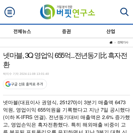
검색
전체뉴스
증권
산업
전체기사
넷마블, 3Q 영업익 655억...전년동기比 흑자전
환
박지수 기자 2024-11-08 13:01:40
구글 선호 출처로 추가
넷마블(대표이사 권영식, 251270)이 3분기 매출액 6473
억원, 영업이익 655억원을 기록했다고 지난 7일 공시했다
(이하 K-IFRS 연결). 전년동기대비 매출액은 2.6% 증가했
고, 영업손익은 흑자전환했다. 특히 해외매출 비중이 고
루 분포된 포트폴리오를 유지하면서 지난 3분기 대형 신