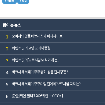
#넷마블
#실적
많이 본 뉴스
1
오마하의 명물 네브라스카 퍼니처 마트
2
워렌 버핏의 고향 오마하 풍경
3
워렌 버핏의 '보르샤임 보석 가게'는...
4
버크셔 해서웨이 주주총회 '상품 전시장'은?
5
버크셔 해서웨이 주주미팅 전야제 '보르샤임 파티'는?
6
[환율] 위안-달러 7.2026위안 … 0.03%↑