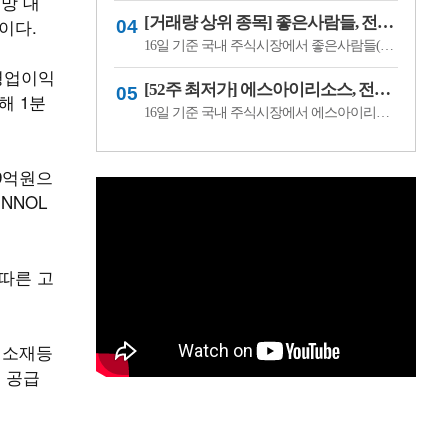
전망 대
[거래량 상위 종목] 좋은사람들, 전일비 29.90% ↑... 현재가 530원
이다.
16일 기준 국내 주식시장에서 좋은사람들(033340)이 전일비 ▲122원(29.90%) 오른 530원에 거래 중이다.좋은사람들은 내의류와 언더웨어 등을 제조·판매하는 의류 전문기업이다. 소비 경기와 브랜드 판매 흐름, 수급 변화에 따라 주가 변동성이 나타날 수 있다.이어 씨피시스템(413630, 3360원, ▲370, 12.37%), 조아제약(034940, 625원, ▲53, 9.27%), 웰크..
 영업이익
[52주 최저가] 에스아이리소스, 전일비 29.78.% ↓... 현재가 125원
해 1분
16일 기준 국내 주식시장에서 에스아이리소스(065420)가 전일비 ▼53원(-29.78%) 내린 125원에 거래 중이다.에스아이리소스는 자원개발 및 에너지 관련 사업을 영위하는 기업으로, 원자재 가격과 에너지 수급 흐름에 따라 주가 변동성이 나타날 수 있다. 최근 투자심리 위축과 수급 변화가 맞물리며 52주 최저가를 기록한 것으로 보인다.이어 레몬..
49억원으
INNOL
따른 고
 소재등
를 공급