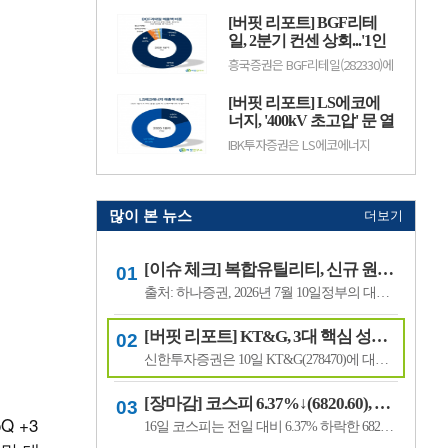
수출 확대와 실적 성장 기대감에
(12.50%) 오른 882원에 거래 중이
따라 주가 변동성이 나타날 수 있
[버핏 리포트] BGF리테
다.랩지노믹스는 분자진단 및 유전
다.이어 BGF리테일(282330, 15만
체 분석 서비스를 제공하는 기업으
일, 2분기 컨센 상회...'1인
3100원, ▲1만9600, 1...
로, 진단키트와 임상 유전체 검사
가구 증가' '방한 외국인
흥국증권은 BGF리테일(282330)에
등을 주요 사업으로 영위하고 있
소비 확대' 구조적 수혜 전
대해 1~2인 가구 증가와 방한 외국
다. 바이오·진단 업종 투자심리와
인 소비 확대에 따른 구조적 수혜
망 - 흥국
수급 변화에 따라 주가 변동성이
[버핏 리포트] LS에코에
가 이어질 것으로 전망하며 투자의
나타날 수 있다.이어 폴라리스
견 ‘매수’를 유지했다. 목표주가는
너지, '400kV 초고압' 문 열
AI(039980, 6...
기존 18만원에서 19만원으로 상향
었다...2027년 본격 수혜 기
IBK투자증권은 LS에코에너지
했다. BGF리테일의 전일 종가는
대 - IBK
(229640)에 대해 소재 사업과 버스
13만3500원이다.박종렬 흥국증권
덕트를 중심으로 안정적인 실적 성
연구원은 “1~2인 가구 증가에 따
장세가 이어지고 오는 2027년부터
른 구조적인 소비 환경 변화의 수.
초고압 케이블이 새로운 성장동력
으로 자리 잡을 전망이라며 투자의
많이 본 뉴스
더보기
견 '매수'를 유지하고 목표주가 7
만6000원을 유지했다. LS에코에
너지의 전일 종가는 4만5550원이
[이슈 체크] 복합유틸리티, 신규 원전 최대 4기 가능성…한국전력 장기 성장 기대
다.김태현 IBK투자증권 연구원은
"올해 2분기 .
출처: 하나증권, 2026년 7월 10일정부의 대규모 산업 투자로 전력 수요가 늘어날 것으로 예상되면서 제12차 전력수급기본계획에 신규 원전과 액화천연가스(LNG) 발전 설비 확대가 포함될 가능성이 있다는 분석이 나왔다.올해 발표가 예상됐던 제12차 전력수급기본계획 최종안은 정부의 3대 메가프로젝트 관련 내용을 반영하면서 발표 시점이 늦.
[버핏 리포트] KT&G, 3대 핵심 성장 산업·신성장동력 통해 견조한 주가 기대 – 신한
신한투자증권은 10일 KT&G(278470)에 대해 3대 핵심 성장 산업(전자담배, 글로벌, 건기식)과 니코틴 파우치 등 신성장동력이 견조한 주가를 만들 것이라며, 투자의견 ‘매수’와 목표주가 22만원을 유지했다. KT&G의 전일 종가는 17만6400원이다.조상훈 신한투자증권 애널리스트는 “2분기 매출액 1조6630억원(+7.4%, 이하 전년동기대비), 영업...
[장마감] 코스피 6.37%↓(6820.60), 코스닥 4.53%↓(791.84)
Q +3
16일 코스피는 전일 대비 6.37% 하락한 6820.60포인트로 마감했다. 이날 개인은 3조6606억원을 순매수했고 외국인과 기관은 각각 1조3920억원, 2조3682억원을 순매도했다.코스닥은 전일 대비 4.53% 내린 791.84포인트로 거래를 마쳤다. 개인은 4467억원을 순매수한 반면 외국인과 기관은 각각 3065억원, 1563억원을 순매도했다.임정은 KB증권 연구원은 KB리서...