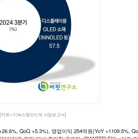
 [자료= 이녹스첨단소재 사업보고서]
, QoQ +5.3%), 영업이익 254억원(YoY +1109.5%, Qo