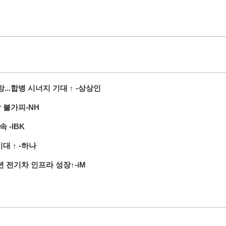
..합병 시너지 기대 ↑ -상상인
 불가피-NH
 -IBK
대 ↑ -하나
년 전기차 인프라 성장↑-iM