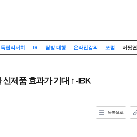
독립리서치
IR
탐방 대행
온라인강의
포럼
버핏연
신제품 효과가 기대 ↑ -IBK
목록으로