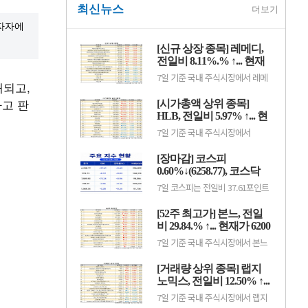
최신뉴스
더보기
투자자에
[신규 상장 종목] 레메디,
전일비 8.11%.% ↑... 현재
가 1만530원
7일 기준 국내 주식시장에서 레메
대되고,
디(387690)가 전일비 ▲790원
(8.11%) 오른 1만530원에 거래 중
다고 판
[시가총액 상위 종목]
이다.레메디는 의료기기 관련 사업
을 영위하는 기업으로, 신규 상장
HLB, 전일비 5.97% ↑... 현
이후 투자자 수급과 성장 기대감에
재가 3만7300원
7일 기준 국내 주식시장에서
따라 주가 변동성이 나타날 수 있
HLB(028300)가 전일비 ▲2100원
다.이어 에이치엘지노믹스
(5.97%) 오른 3만7300원에 거래
(0156T0, 1만870원, ▲370,
[장마감] 코스피
중이다.HLB는 항암제 개발을 중심
3.52%), 스트라드비젼(475040,
으로 바이오 사업을 영위하는 기업
0.60%↓(6258.77), 코스닥
3070원, ▲30, 0.99%), 세미티에
으로, 신약 허가와 임상 결과, 글로
스(0017J0, 3110...
0.36%↓(798.81)
7일 코스피는 전일비 37.61포인트
벌 판매 기대감 등에 따라 주가 변
(0.60%) 하락한 6258.77pt로 마감
동성이 나타날 수 있다.이어 에코
했다. 이날 개인과 기관은 각각
프로비엠(247540, 10만7000원,
[52주 최고가] 본느, 전일
3451억원, 8880억원 순매수했고,
▲4500, 4.39%), LG에너지솔루션
외국인은 1조2550억원 순매도했
비 29.84.% ↑... 현재가 6200
(373220, 36만원, ▲1만5000,
다.코스닥은 전일비 2.86포인트
4.35%), 한.
원
7일 기준 국내 주식시장에서 본느
(0.36%) 하락한 798.81pt로 마쳤
(226340)가 전일비 ▲1425원
다. 이날 개인은 3798억원 순매수
(29.84%) 오른 6200원에 거래 중
했고, 외국인과 기관은 각각 2943
[거래량 상위 종목] 랩지
이다.본느는 화장품 ODM·브랜드
억원, 1049억원 순매도했다.임정
사업을 영위하는 기업으로, 색조·
노믹스, 전일비 12.50% ↑...
은 KB증권 연구원은 KB리서치 장
기초 화장품 등 뷰티 제품을 중심
마감.
현재가 882원
7일 기준 국내 주식시장에서 랩지
으로 사업을 전개하고 있다. K뷰티
노믹스(084650)가 전일비 ▲98원