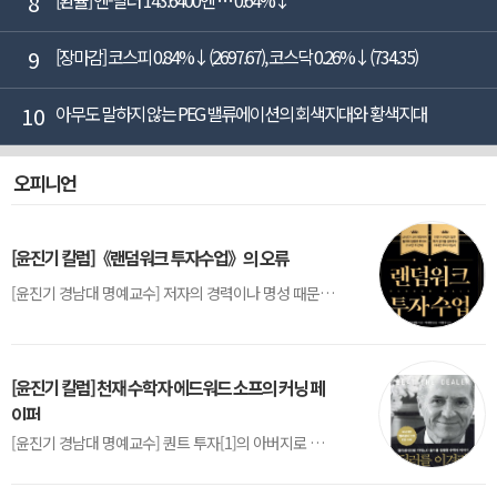
8
9
[장마감] 코스피 0.84%↓(2697.67), 코스닥 0.26%↓(734.35)
10
아무도 말하지 않는 PEG 밸류에이션의 회색지대와 황색지대
오피니언
[윤진기 칼럼]《랜덤워크 투자수업》의 오류
[윤진기 경남대 명예교수] 저자의 경력이나 명성 때문인지 2020년에 번역 출판된 《랜덤워크 투자수업》(A Random Walk Down Wall Street) 12판은 표지부터가 거창하다. ‘45년간 12번 개정하며 철저히 검증한 투자서’, ‘전문가 부럽지 않은 투자 감각을 길러주는 위대한 투자지침서’ 라는 은빛 광고문구로 독자를 유혹한다.[1] 출판 50주...
[윤진기 칼럼] 천재 수학자 에드워드 소프의 커닝 페
이퍼
[윤진기 경남대 명예교수] 퀀트 투자[1]의 아버지로 불리는 에드워드 소프(Edward O. Thorp)는 수학계에서 천재로 알려진 인물이다. 그는 수학자이지만, 투자 업계에도 여러 가지 흥미로운 일화를 남겼다.수학을 이용하여 카지노를 이길 수 있는지가 궁금했던 그는 동료 교수가 소개해 준 블랙잭(Blackjack) 전략의 핵심을 손바닥 크기의 종이에 요...