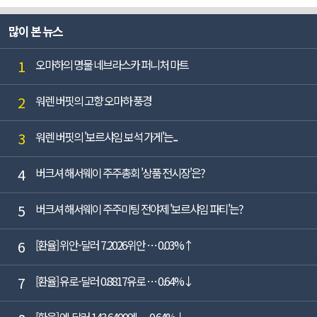
많이 본 뉴스
1
오마하의 명물 네브라스카 퍼니처 마트
2
워렌 버핏의 고향 오마하 풍경
3
워렌 버핏의 '보르샤임 보석 가게'는...
4
버크셔 해서웨이 주주총회 '상품 전시장'은?
5
버크셔 해서웨이 주주미팅 전야제 '보르샤임 파티'는?
6
[환율] 위안-달러 7.2026위안 … 0.03%↑
7
[환율] 유로-달러 0.8817유로 … 0.64%↓
[환율] 엔-달러 143.6400엔 … 0.64%↓