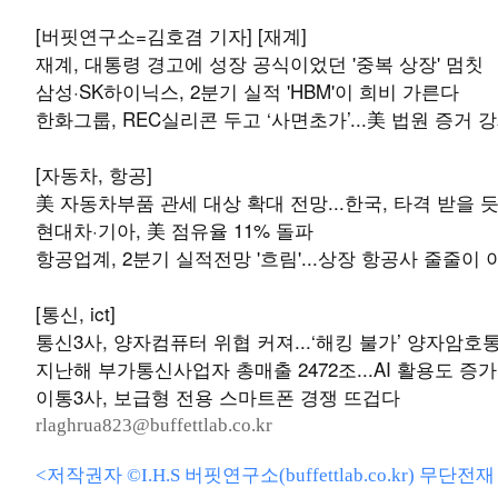
[버핏연구소=김호겸 기자] [재계]
재계, 대통령 경고에 성장 공식이었던 '중복 상장' 멈칫
삼성·SK하이닉스, 2분기 실적 'HBM'이 희비 가른다
한화그룹, REC실리콘 두고 ‘사면초가’...美 법원 증거
[자동차, 항공]
美 자동차부품 관세 대상 확대 전망...한국, 타격 받을 
현대차·기아, 美 점유율 11% 돌파
항공업계, 2분기 실적전망 '흐림'...상장 항공사 줄줄이 
[통신, ict]
통신3사, 양자컴퓨터 위협 커져...‘해킹 불가’ 양자암호
지난해 부가통신사업자 총매출 2472조...AI 활용도 증가
이통3사, 보급형 전용 스마트폰 경쟁 뜨겁다
rlaghrua823@buffettlab.co.kr
<저작권자 ©I.H.S 버핏연구소(buffettlab.co.kr) 무단