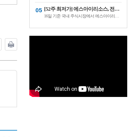
[52주 최저가] 에스아이리소스, 전일비 29.78.% ↓... 현재가 125원
16일 기준 국내 주식시장에서 에스아이리소스(065420)가 전일비 ▼53원(-29.78%) 내린 125원에 거래 중이다.에스아이리소스는 자원개발 및 에너지 관련 사업을 영위하는 기업으로, 원자재 가격과 에너지 수급 흐름에 따라 주가 변동성이 나타날 수 있다. 최근 투자심리 위축과 수급 변화가 맞물리며 52주 최저가를 기록한 것으로 보인다.이어 레몬..