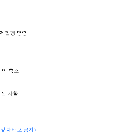
 강제집행 명령
듯
이익 축소
통신 사활
전재 및 재배포 금지>