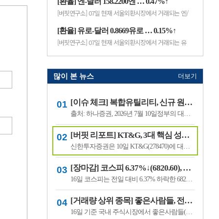
개선 가능성이 높다고 분석했다.하
[환율] 엔-달러 158.2200엔 … 0.47%↑
나증권은 3G와 LTE, 5G를 거치며
[버핏연구소] 07일 현재 서울외환시장에서 거래되는 엔/
통신장비 업체 수는 줄어든 반면
달러 환율은 158.2200엔(으)로, 전일비 0.47% 상승세를
선도 ..
보였다.[출...
[환율] 유로-달러 0.8669유로 … 0.15%↑
[버핏연구소] 07일 현재 서울외환시장에서 거래되는 유
로/달러 환율은 0.8669유로(으)로, 전일비 0.15% 상승세
를 보였다.[...
많이 본 뉴스
더보기
[이슈 체크] 복합유틸리티, 신규 원전 최대 4기 가능성…한국전력 장기 성장 기대
출처: 하나증권, 2026년 7월 10일정부의 대규모 산업 투자로 전력 수요가 늘어날 것으로 예상되면서 제12차 전력수급기본계획에 신규 원전과 액화천연가스(LNG) 발전 설비 확대가 포함될 가능성이 있다는 분석이 나왔다.올해 발표가 예상됐던 제12차 전력수급기본계획 최종안은 정부의 3대 메가프로젝트 관련 내용을 반영하면서 발표 시점이 늦.
[버핏 리포트] KT&G, 3대 핵심 성장 산업·신성장동력 통해 견조한 주가 기대 – 신한
신한투자증권은 10일 KT&G(278470)에 대해 3대 핵심 성장 산업(전자담배, 글로벌, 건기식)과 니코틴 파우치 등 신성장동력이 견조한 주가를 만들 것이라며, 투자의견 ‘매수’와 목표주가 22만원을 유지했다. KT&G의 전일 종가는 17만6400원이다.조상훈 신한투자증권 애널리스트는 “2분기 매출액 1조6630억원(+7.4%, 이하 전년동기대비), 영업...
[장마감] 코스피 6.37%↓(6820.60), 코스닥 4.53%↓(791.84)
16일 코스피는 전일 대비 6.37% 하락한 6820.60포인트로 마감했다. 이날 개인은 3조6606억원을 순매수했고 외국인과 기관은 각각 1조3920억원, 2조3682억원을 순매도했다.코스닥은 전일 대비 4.53% 내린 791.84포인트로 거래를 마쳤다. 개인은 4467억원을 순매수한 반면 외국인과 기관은 각각 3065억원, 1563억원을 순매도했다.임정은 KB증권 연구원은 KB리서...
[거래량 상위 종목] 좋은사람들, 전일비 29.90% ↑... 현재가 530원
16일 기준 국내 주식시장에서 좋은사람들(033340)이 전일비 ▲122원(29.90%) 오른 530원에 거래 중이다.좋은사람들은 내의류와 언더웨어 등을 제조·판매하는 의류 전문기업이다. 소비 경기와 브랜드 판매 흐름, 수급 변화에 따라 주가 변동성이 나타날 수 있다.이어 씨피시스템(413630, 3360원, ▲370, 12.37%), 조아제약(034940, 625원, ▲53, 9.27%), 웰크..