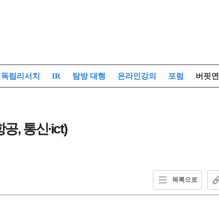
독립리서치
IR
탐방 대행
온라인강의
포럼
버핏연
 통신∙ict)
목록으로