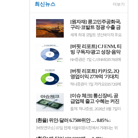
최신뉴스
더보기
[원자재] 콩고민주공화국,
구리·코발트 정광 수출 금
지…국제 구리 가격 강세
세계 최대 코발트 생산국이자 주요
지속
구리 생산국인 콩고민주공화국
(DRC)이 자국 내 광물 가공 산업을
[버핏 리포트] CJ ENM, 티
육성하기 위해 구리와 코발트 정광
(금속 함량을 높인 가공 전 원료)
빙 구독자/광고 성장·음악
수출을 전면 금지했다. 미국의 구
IP 고성장·MLC 취급고 성
NH증권은 7일 CJ ENM(035760)에
리 수입관세 부과를 앞두고 국제
장으로 2Q 실적 선방 –
대해 피프스시즌의 딜리버리 공백
구리 가격이 강세를 보이는 가운데
이 실적에 부담으로 작용했음에도
NH
공급 우려가 더해지면서 시장의 관
[버핏 리포트] 카카오, 2Q
티빙 구독자·광고 성장에 따른 흑
심이 집중되고 있다.콩고민주공
자전환 및 음악IP 전반의 고성장
영업이익 2770억 '기대치
화..
지속과 MLC의 꾸준한 취급고 성장
상회'…AI 수익화 시간 필
하나증권이 7일 카카오(035720)에
으로 선방했다며, 투자의견 ‘매
요 - 하나
대해 "톡비즈 광고 성장과 자회사
수’와 목표주가 4만7000원을 유지
수익성 개선으로 2분기 시장 기대
했다. CJ ENM의 전일 종가는 3만
[이슈 체크] 통신장비, 공
치를 상회하는 실적을 냈으나,
4100원이다.이화정 NH증권 애널
B2C AI 신사업의 수익화에는 시간
급업체 줄고 수혜는 커진
리스트는 &...
이 필요하다"며 투자의견 '매수'를
다…미국 규제가 새 기회
출처: 하나증권, 2026년 8월 7일미
유지하고 목표주가를 5만8000원
국의 중국산 통신장비 규제가 부품
으로 '하향'했다. 카카오의 전일종
까지 확대되면서 국내 통신장비 업
가는 3만8300원이다.이준호 하나
[환율] 위안-달러 6.7500위안 … 0.05%↓
체들의 수혜 기대감이 커지고 있
증권 애널리스트는 2분기 호실적
다. 하나증권은 공급업체가 줄어드
...
[버핏연구소] 07일 현재 서울외환시장에서 거래되는 위
는 업계 구조와 미국의 투자 확대
안/달러 환율은 6.7500위안(으)로, 전일비 0.05% 하락세
를 고려하면 국내 업체들의 실적
를 보였다.[...