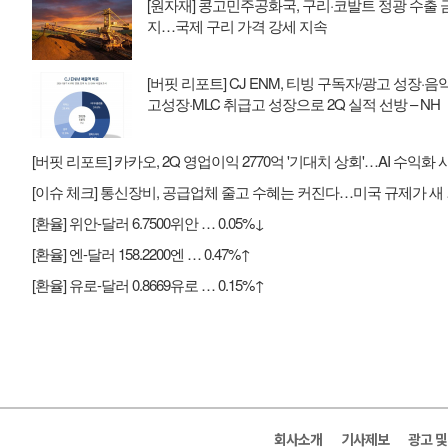
[원자재] 콩고민주공화국, 구리·코발트 정광 수출 
지…국제 구리 가격 강세 지속
[버핏 리포트] CJ ENM, 티빙 구독자/광고 성장·음악
고성장·MLC 취급고 성장으로 2Q 실적 선방 – NH
[이슈 체
[환율] 위안-달러 6.7500위안 … 0.05%↓
[환율] 엔-달러 158.2200엔 … 0.47%↑
[환율] 유로-달러 0.8669유로 … 0.15%↑
회사소개
기사제보
광고 