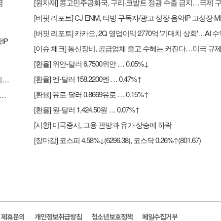
금
IP
[환율] 위안-달러 6.7500위안 … 0.05%↓
[환율] 엔-달러 158.2200엔 … 0.47%↑
[버핏 리포트] 카카오, 2Q 영업이익 2770억 '기대치 상회'…AI 수익화 시간 필요 - 하나
[환율] 유로-달러 0.8669유로 … 0.15%↑
크] 통신장비, 공급업체 줄고 수혜는 커진다…미국 규제가 새 기회
[환율] 원-달러 1,424.50원 … 0.07%↑
[시황] 미국증시, 고용 관망과 유가 상승에 하락
[장마감] 코스피 4.58%↓(6296.38), 코스닥 0.26%↑(801.67)
및 제휴문의
개인정보취급방침
청소년보호정책
메일수집거부