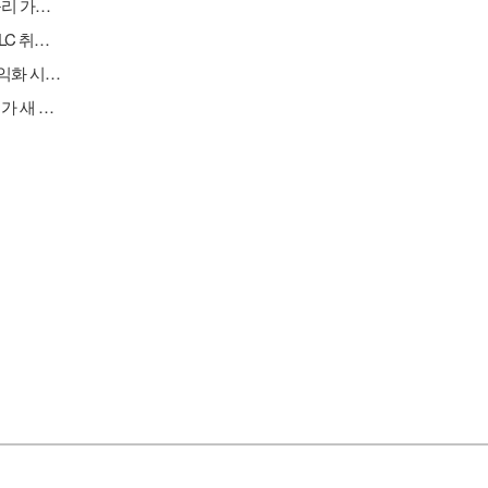
[원자재] 콩고민주공화국, 구리·코발트 정광 수출 금지…국제 구리 가격 강세 지속
[버핏 리포트] CJ ENM, 티빙 구독자/광고 성장·음악IP 고성장·MLC 취급고 성장으로 2Q 실적 선방 – NH
[버핏 리포트] 카카오, 2Q 영업이익 2770억 '기대치 상회'…AI 수익화 시간 필요 - 하나
[이슈 체크] 통신장비, 공급업체 줄고 수혜는 커진다…미국 규제가 새 기회