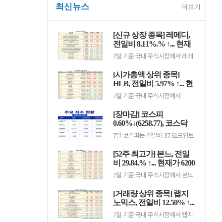
최신뉴스
더보기
[신규 상장 종목] 레메디,
전일비 8.11%.% ↑... 현재
가 1만530원
7일 기준 국내 주식시장에서 레메
디(387690)가 전일비 ▲790원
(8.11%) 오른 1만530원에 거래 중
[시가총액 상위 종목]
이다.레메디는 의료기기 관련 사업
을 영위하는 기업으로, 신규 상장
HLB, 전일비 5.97% ↑... 현
이후 투자자 수급과 성장 기대감에
재가 3만7300원
7일 기준 국내 주식시장에서
따라 주가 변동성이 나타날 수 있
HLB(028300)가 전일비 ▲2100원
다.이어 에이치엘지노믹스
(5.97%) 오른 3만7300원에 거래
(0156T0, 1만870원, ▲370,
[장마감] 코스피
중이다.HLB는 항암제 개발을 중심
3.52%), 스트라드비젼(475040,
으로 바이오 사업을 영위하는 기업
0.60%↓(6258.77), 코스닥
3070원, ▲30, 0.99%), 세미티에
으로, 신약 허가와 임상 결과, 글로
스(0017J0, 3110...
0.36%↓(798.81)
7일 코스피는 전일비 37.61포인트
벌 판매 기대감 등에 따라 주가 변
(0.60%) 하락한 6258.77pt로 마감
동성이 나타날 수 있다.이어 에코
했다. 이날 개인과 기관은 각각
프로비엠(247540, 10만7000원,
[52주 최고가] 본느, 전일
3451억원, 8880억원 순매수했고,
▲4500, 4.39%), LG에너지솔루션
외국인은 1조2550억원 순매도했
비 29.84.% ↑... 현재가 6200
(373220, 36만원, ▲1만5000,
다.코스닥은 전일비 2.86포인트
4.35%), 한.
원
7일 기준 국내 주식시장에서 본느
(0.36%) 하락한 798.81pt로 마쳤
(226340)가 전일비 ▲1425원
다. 이날 개인은 3798억원 순매수
(29.84%) 오른 6200원에 거래 중
했고, 외국인과 기관은 각각 2943
[거래량 상위 종목] 랩지
이다.본느는 화장품 ODM·브랜드
억원, 1049억원 순매도했다.임정
사업을 영위하는 기업으로, 색조·
노믹스, 전일비 12.50% ↑...
은 KB증권 연구원은 KB리서치 장
기초 화장품 등 뷰티 제품을 중심
마감.
현재가 882원
7일 기준 국내 주식시장에서 랩지
으로 사업을 전개하고 있다. K뷰티
노믹스(084650)가 전일비 ▲98원