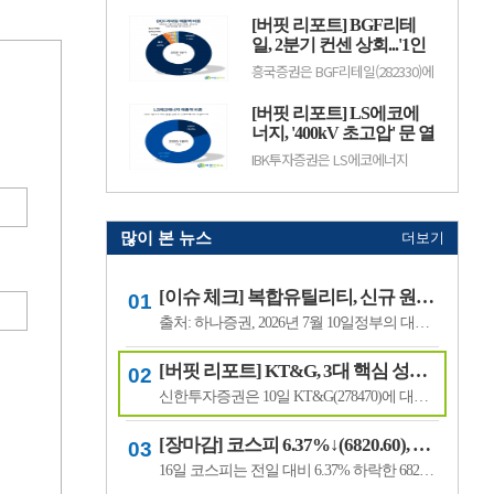
수출 확대와 실적 성장 기대감에
(12.50%) 오른 882원에 거래 중이
따라 주가 변동성이 나타날 수 있
[버핏 리포트] BGF리테
다.랩지노믹스는 분자진단 및 유전
다.이어 BGF리테일(282330, 15만
체 분석 서비스를 제공하는 기업으
일, 2분기 컨센 상회...'1인
3100원, ▲1만9600, 1...
로, 진단키트와 임상 유전체 검사
가구 증가' '방한 외국인
흥국증권은 BGF리테일(282330)에
등을 주요 사업으로 영위하고 있
소비 확대' 구조적 수혜 전
대해 1~2인 가구 증가와 방한 외국
다. 바이오·진단 업종 투자심리와
인 소비 확대에 따른 구조적 수혜
망 - 흥국
수급 변화에 따라 주가 변동성이
[버핏 리포트] LS에코에
가 이어질 것으로 전망하며 투자의
나타날 수 있다.이어 폴라리스
견 ‘매수’를 유지했다. 목표주가는
너지, '400kV 초고압' 문 열
AI(039980, 6...
기존 18만원에서 19만원으로 상향
었다...2027년 본격 수혜 기
IBK투자증권은 LS에코에너지
했다. BGF리테일의 전일 종가는
대 - IBK
(229640)에 대해 소재 사업과 버스
13만3500원이다.박종렬 흥국증권
덕트를 중심으로 안정적인 실적 성
연구원은 “1~2인 가구 증가에 따
장세가 이어지고 오는 2027년부터
른 구조적인 소비 환경 변화의 수.
초고압 케이블이 새로운 성장동력
으로 자리 잡을 전망이라며 투자의
많이 본 뉴스
더보기
견 '매수'를 유지하고 목표주가 7
만6000원을 유지했다. LS에코에
너지의 전일 종가는 4만5550원이
[이슈 체크] 복합유틸리티, 신규 원전 최대 4기 가능성…한국전력 장기 성장 기대
다.김태현 IBK투자증권 연구원은
"올해 2분기 .
출처: 하나증권, 2026년 7월 10일정부의 대규모 산업 투자로 전력 수요가 늘어날 것으로 예상되면서 제12차 전력수급기본계획에 신규 원전과 액화천연가스(LNG) 발전 설비 확대가 포함될 가능성이 있다는 분석이 나왔다.올해 발표가 예상됐던 제12차 전력수급기본계획 최종안은 정부의 3대 메가프로젝트 관련 내용을 반영하면서 발표 시점이 늦.
[버핏 리포트] KT&G, 3대 핵심 성장 산업·신성장동력 통해 견조한 주가 기대 – 신한
신한투자증권은 10일 KT&G(278470)에 대해 3대 핵심 성장 산업(전자담배, 글로벌, 건기식)과 니코틴 파우치 등 신성장동력이 견조한 주가를 만들 것이라며, 투자의견 ‘매수’와 목표주가 22만원을 유지했다. KT&G의 전일 종가는 17만6400원이다.조상훈 신한투자증권 애널리스트는 “2분기 매출액 1조6630억원(+7.4%, 이하 전년동기대비), 영업...
[장마감] 코스피 6.37%↓(6820.60), 코스닥 4.53%↓(791.84)
16일 코스피는 전일 대비 6.37% 하락한 6820.60포인트로 마감했다. 이날 개인은 3조6606억원을 순매수했고 외국인과 기관은 각각 1조3920억원, 2조3682억원을 순매도했다.코스닥은 전일 대비 4.53% 내린 791.84포인트로 거래를 마쳤다. 개인은 4467억원을 순매수한 반면 외국인과 기관은 각각 3065억원, 1563억원을 순매도했다.임정은 KB증권 연구원은 KB리서...