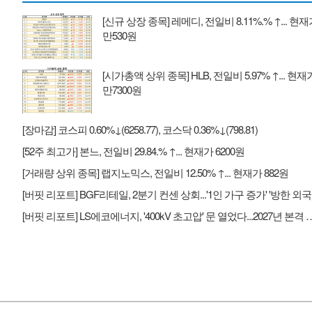
[신규 상장 종목] 레메디, 전일비 8.11%.% ↑... 현재
만530원
[시가총액 상위 종목] HLB, 전일비 5.97% ↑... 현재가
만7300원
[장마감] 코스피 0.60%↓(6258.77), 코스닥 0.36%↓(798.81)
[52주 최고가] 본느, 전일비 29.84.% ↑... 현재가 6200원
[거래량 상위 종목] 랩지노믹스, 전일비 12.50% ↑... 현재가 882원
[버핏 
[버핏 리포트] LS에코에너지, '400kV 초고압' 문 열었