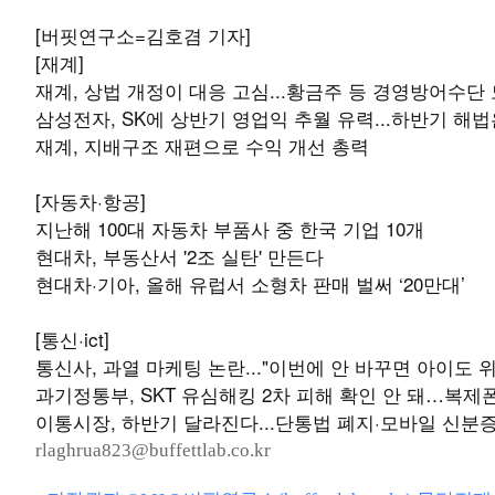
[버핏연구소=김호겸 기자]
[재계]
재계, 상법 개정이 대응 고심...황금주 등 경영방어수단
삼성전자, SK에 상반기 영업익 추월 유력...하반기 해법
재계, 지배구조 재편으로 수익 개선 총력
[자동차·항공]
지난해 100대 자동차 부품사 중 한국 기업 10개
현대차, 부동산서 '2조 실탄' 만든다
현대차·기아, 올해 유럽서 소형차 판매 벌써 ‘20만대’
[통신·ict]
통신사, 과열 마케팅 논란..."이번에 안 바꾸면 아이도 위
과기정통부, SKT 유심해킹 2차 피해 확인 안 돼…복제
이통시장, 하반기 달라진다...단통법 폐지·모바일 신분
rlaghrua823@buffettlab.co.kr