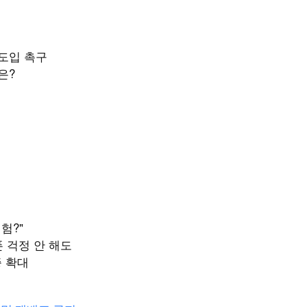
 도입 촉구
은?
험?"
폰 걱정 안 해도
증 확대