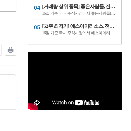
[거래량 상위 종목] 좋은사람들, 전일비 29.90% ↑... 현재가 530원
16일 기준 국내 주식시장에서 좋은사람들(033340)이 전일비 ▲122원(29.90%) 오른 530원에 거래 중이다.좋은사람들은 내의류와 언더웨어 등을 제조·판매하는 의류 전문기업이다. 소비 경기와 브랜드 판매 흐름, 수급 변화에 따라 주가 변동성이 나타날 수 있다.이어 씨피시스템(413630, 3360원, ▲370, 12.37%), 조아제약(034940, 625원, ▲53, 9.27%), 웰크..
[52주 최저가] 에스아이리소스, 전일비 29.78.% ↓... 현재가 125원
16일 기준 국내 주식시장에서 에스아이리소스(065420)가 전일비 ▼53원(-29.78%) 내린 125원에 거래 중이다.에스아이리소스는 자원개발 및 에너지 관련 사업을 영위하는 기업으로, 원자재 가격과 에너지 수급 흐름에 따라 주가 변동성이 나타날 수 있다. 최근 투자심리 위축과 수급 변화가 맞물리며 52주 최저가를 기록한 것으로 보인다.이어 레몬..