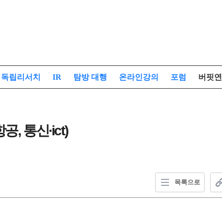
독립리서치
IR
탐방 대행
온라인강의
포럼
버핏연
 통신∙ict)
목록으로