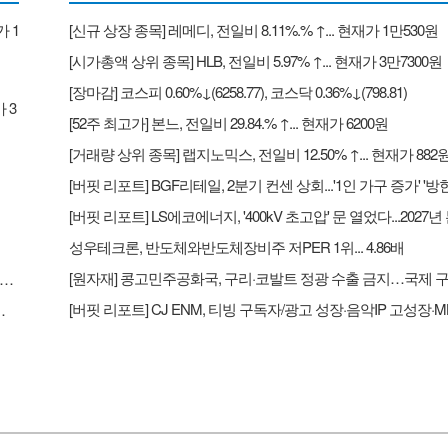
가 1
[신규 상장 종목] 레메디, 전일비 8.11%.% ↑... 현재가 1만530원
[시가총액 상위 종목] HLB, 전일비 5.97% ↑... 현재가 3만7300원
[장마감] 코스피 0.60%↓(6258.77), 코스닥 0.36%↓(798.81)
 3
[52주 최고가] 본느, 전일비 29.84.% ↑... 현재가 6200원
[거래량 상위 종목] 랩지노믹스, 전일비 12.50% ↑... 현재가 882
성우테크론, 반도체와반도체장비주 저PER 1위... 4.86배
리포트] BGF리테일, 2분기 컨센 상회...'1인 가구 증가' '방한 외국인 소비 확대' 구조적 수혜 전망 - 흥국
다...2027년 본격 수혜 기대 - IBK