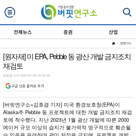
검색
전체뉴스
증권
산업
전체기사
[원자재] 미 EPA, Pebble 동 광산 개발 금지조치
재검토
김호겸 기자 2025-07-08 16:50:18
구글 선호 출처로 추가
[버핏연구소=김호겸 기자]
미국 환경보호청(EPA)이
Alaska주 Pebble 동 프로젝트에 대한 개발 금지조치 재검
토에 착수했다. 지난 2023년 1월 광산 개발에 따른 2000
에이커 규모 이상의 습지가 불가역적·영구적으로 훼손될
수 있음을 우려하며 광미 저장을 금지해, 프로젝트 개발