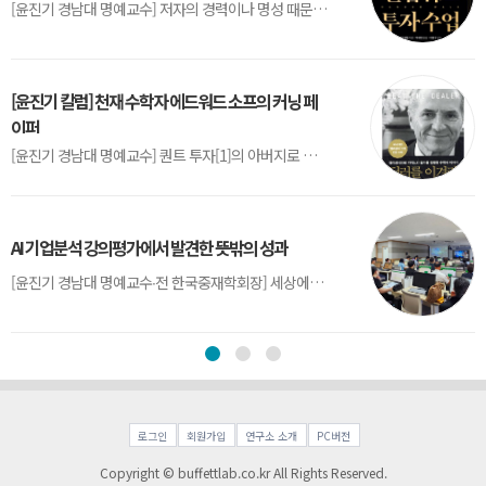
[윤진기 경남대 명예교수] 저자의 경력이나 명성 때문인지 2020년에 번역 출판된 《랜덤워크 투자수업》(A Random Walk Down Wall Street) 12판은 표지부터가 거창하다. ‘45년간 12번 개정하며 철저히 검증한 투자서’, ‘전문가 부럽지 않은 투자 감각을 길러주는 위대한 투자지침서’ 라는 은빛 광고문구로 독자를 유혹한다.[1] 출판 50주...
[윤진기 칼럼] 천재 수학자 에드워드 소프의 커닝 페
이퍼
[윤진기 경남대 명예교수] 퀀트 투자[1]의 아버지로 불리는 에드워드 소프(Edward O. Thorp)는 수학계에서 천재로 알려진 인물이다. 그는 수학자이지만, 투자 업계에도 여러 가지 흥미로운 일화를 남겼다.수학을 이용하여 카지노를 이길 수 있는지가 궁금했던 그는 동료 교수가 소개해 준 블랙잭(Blackjack) 전략의 핵심을 손바닥 크기의 종이에 요...
AI 기업분석 강의평가에서 발견한 뜻밖의 성과
[윤진기 경남대 명예교수∙전 한국중재학회장] 세상에는 우연처럼 보이지만 인류의 진보를 이끌어낸 사건들이 있다. 영국의 알렉산더 플레밍(Alexander Fleming)이 곰팡이 핀 페트리 접시(Petri dish)를 버리지 않고[1] 관찰해 페니실린을 발견한 것은 그 대표적 사례다. 무심히 지나쳤다면 결코 없었을 혁신이었다.지난 7월 5일, 필자가 개발한 기업...
로그인
회원가입
연구소 소개
PC버전
Copyright © buffettlab.co.kr All Rights Reserved.