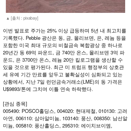
[출처 : pixabay]
이번 발표로 주가는 25% 이상 급등하며 5년 내 최고치를
기록했다. Pebble 광산은 동, 금, 몰리브덴, 은, 레늄 등을
포함한 미국 최대 규모의 비철금속 복합광상 중 하나로
20년간 동 69억 파운드, 금 740만 온스, 몰리브덴 3억 파
운드, 은 3700만 온스, 레늄 20만 킬로그램을 생산할 수
있을 것으로 평가된다. 최근 미 트럼프 행정부의 상호관
세 유예 기간 만료를 앞두고 불확실성이 심화되고 있는
상황에서, 지난 7일 런던금속거래소(LME)의 동 가격은
U$9893/톤에 그치며 이틀 연속 하락했다.
[관심 종목]
005490: POSCO홀딩스, 004020: 현대제철, 010130: 고려
아연, 006110: 삼아알미늄, 103140: 풍산, 008350: 남선알
미늄, 005810: 풍산홀딩스, 295310: 에이치브이엠,