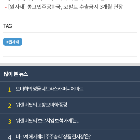
[원자재] 콩고민주공화국, 코발트 수출금지 3개월 연장
TAG
#원자재
많이 본 뉴스
1
오마하의 명물 네브라스카 퍼니처 마트
2
워렌 버핏의 고향 오마하 풍경
3
워렌 버핏의 '보르샤임 보석 가게'는...
4
버크셔 해서웨이 주주총회 '상품 전시장'은?