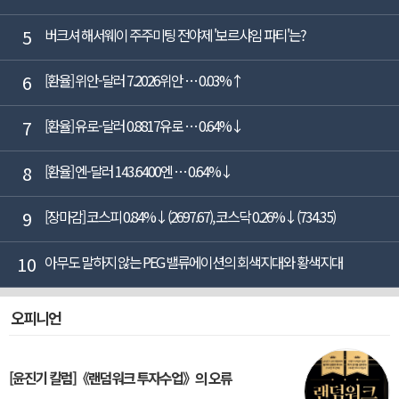
5
버크셔 해서웨이 주주미팅 전야제 '보르샤임 파티'는?
6
[환율] 위안-달러 7.2026위안 … 0.03%↑
7
[환율] 유로-달러 0.8817유로 … 0.64%↓
8
[환율] 엔-달러 143.6400엔 … 0.64%↓
9
[장마감] 코스피 0.84%↓(2697.67), 코스닥 0.26%↓(734.35)
10
아무도 말하지 않는 PEG 밸류에이션의 회색지대와 황색지대
오피니언
[윤진기 칼럼]《랜덤워크 투자수업》의 오류