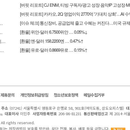
구리·코발트 정광 수출 금지…국제 구리 가격 강세 지속
[환율] 위안-달러 6.7500위안 … 0.05%↓
 성장·음악IP 고성장·MLC 취급고 성장으로 2Q 실적 선방 – NH
[환율] 엔-달러 158.2200엔 … 0.47%↑
[버핏 리포트] 카카오, 2Q 영업이익 2770억 '기대치 상회'…AI 수익화 시간 필요 - 하나
[환율] 유로-달러 0.8669유로 … 0.15%↑
크] 통신장비, 공급업체 줄고 수혜는 커진다…미국 규제가 새 기회
및 제휴문의
개인정보취급방침
청소년보호정책
메일수집거부
주소
(07241) 서울특별시 영등포구 은행로 58, 901호(여의도동, 삼도오피스텔)
대
대표이사
이민주
사업자등록번호
206-86-81231
통신판매업신고
제 2014-서
om
All rights reserved.
)는 저작권법의 보호를 받은바, 무단 전재, 복사, 배포 등을 금합니다.