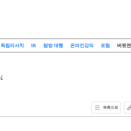
독립리서치
IR
탐방 대행
온라인강의
포럼
버핏연
↓
목록으로