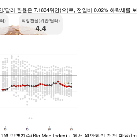
러 환율은 7.1834위안(으)로, 전일비 0.02% 하락세를 
러)
적정환율(위안/달러)
4.4
맥지수(Big Mac Index)」에서 위안화의 적정 환율(Impl