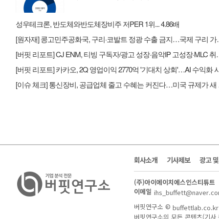
성우테크론, 반도체와반도체장비주 저PER 1위... 4.86배
[원자재] 콩고민주공화국, 
[버핏 리포트] CJ ENM, 티빙 구독자/광고
[이슈 체
회사소개
기사제보
광고 
(주)아이에이치에스인스티튜트
이메일
ihs_buffett@naver.c
버핏연구소 ©
buffettlab.co.kr
버핏연구소의 모든 콘텐츠(기사 등