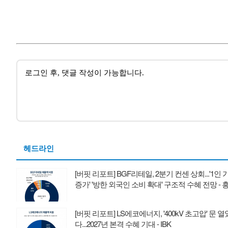
헤드라인
[버핏 리포트] BGF리테일, 2분기 컨센 상회...'1인 
증가' '방한 외국인 소비 확대' 구조적 수혜 전망 - 
[버핏 리포트] LS에코에너지, '400kV 초고압' 문 열
다...2027년 본격 수혜 기대 - IBK