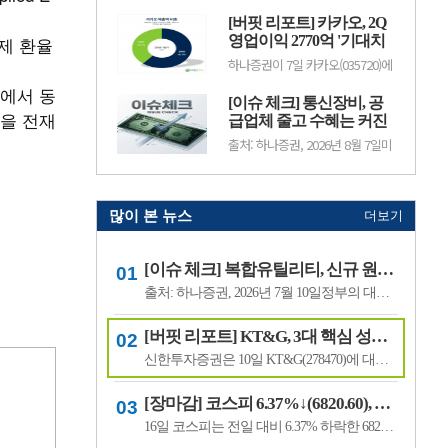
구리 가격이 강세를 보이는 가운데
이 실적에 부담으로 작용했음에도
NH
공급 우려가 더해지면서 시장의 관
[버핏 리포트] 카카오, 2Q
티빙 구독자·광고 성장에 따른 흑
심이 집중되고 있다.콩고민주공
자전환 및 음악IP 전반의 고성장
실제 환율
영업이익 2770억 '기대치
화..
지속과 MLC의 꾸준한 취급고 성장
상회'…AI 수익화 시간 필
하나증권이 7일 카카오(035720)에
으로 선방했다며, 투자의견 ‘매
요 - 하나
대해 "톡비즈 광고 성장과 자회사
수’와 목표주가 4만7000원을 유지
에서 동
수익성 개선으로 2분기 시장 기대
했다. CJ ENM의 전일 종가는 3만
[이슈 체크] 통신장비, 공
치를 상회하는 실적을 냈으나,
4100원이다.이화정 NH증권 애널
을 전재
B2C AI 신사업의 수익화에는 시간
급업체 줄고 수혜는 커진
리스트는 &...
이 필요하다"며 투자의견 '매수'를
다…미국 규제가 새 기회
출처: 하나증권, 2026년 8월 7일미
유지하고 목표주가를 5만8000원
국의 중국산 통신장비 규제가 부품
으로 '하향'했다. 카카오의 전일종
까지 확대되면서 국내 통신장비 업
가는 3만8300원이다.이준호 하나
체들의 수혜 기대감이 커지고 있
증권 애널리스트는 2분기 호실적
다. 하나증권은 공급업체가 줄어드
...
는 업계 구조와 미국의 투자 확대
많이 본 뉴스
더보기
를 고려하면 국내 업체들의 실적
개선 가능성이 높다고 분석했다.하
나증권은 3G와 LTE, 5G를 거치며
[이슈 체크] 복합유틸리티, 신규 원전 최대 4기 가능성…한국전력 장기 성장 기대
통신장비 업체 수는 줄어든 반면
선도 ..
출처: 하나증권, 2026년 7월 10일정부의 대규모 산업 투자로 전력 수요가 늘어날 것으로 예상되면서 제12차 전력수급기본계획에 신규 원전과 액화천연가스(LNG) 발전 설비 확대가 포함될 가능성이 있다는 분석이 나왔다.올해 발표가 예상됐던 제12차 전력수급기본계획 최종안은 정부의 3대 메가프로젝트 관련 내용을 반영하면서 발표 시점이 늦.
[버핏 리포트] KT&G, 3대 핵심 성장 산업·신성장동력 통해 견조한 주가 기대 – 신한
신한투자증권은 10일 KT&G(278470)에 대해 3대 핵심 성장 산업(전자담배, 글로벌, 건기식)과 니코틴 파우치 등 신성장동력이 견조한 주가를 만들 것이라며, 투자의견 ‘매수’와 목표주가 22만원을 유지했다. KT&G의 전일 종가는 17만6400원이다.조상훈 신한투자증권 애널리스트는 “2분기 매출액 1조6630억원(+7.4%, 이하 전년동기대비), 영업...
[장마감] 코스피 6.37%↓(6820.60), 코스닥 4.53%↓(791.84)
16일 코스피는 전일 대비 6.37% 하락한 6820.60포인트로 마감했다. 이날 개인은 3조6606억원을 순매수했고 외국인과 기관은 각각 1조3920억원, 2조3682억원을 순매도했다.코스닥은 전일 대비 4.53% 내린 791.84포인트로 거래를 마쳤다. 개인은 4467억원을 순매수한 반면 외국인과 기관은 각각 3065억원, 1563억원을 순매도했다.임정은 KB증권 연구원은 KB리서...