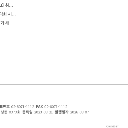
[버핏 리포트] CJ ENM, 티빙 구독자/광고 성장·음악IP 고성장·MLC 취급고 성장으로 2Q 실적 선방 – NH
[버핏 리포트] 카카오, 2Q 영업이익 2770억 '기대치 상회'…AI 수익화 시간 필요 - 하나
[이슈 체크] 통신장비, 공급업체 줄고 수혜는 커진다…미국 규제가 새 기회
표번호
02-6071-1112
FAX
02-6071-1112
울성동-0373호
등록일
2023-08-21
발행일자
2026-08-07