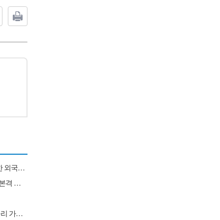
[버핏 리포트] BGF리테일, 2분기 컨센 상회...'1인 가구 증가' '방한 외국인 소비 확대' 구조적 수혜 전망 - 흥국
[버핏 리포트] LS에코에너지, '400kV 초고압' 문 열었다...2027년 본격 수혜 기대 - IBK
[원자재] 콩고민주공화국, 구리·코발트 정광 수출 금지…국제 구리 가격 강세 지속