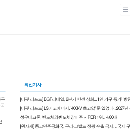
최신기사
가구
흥국
성우테크론, 반도체와반도체장비주 저PER 1위... 4.86배
었