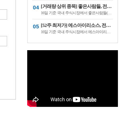
[거래량 상위 종목] 좋은사람들, 전일비 29.90% ↑... 현재가 530원
16일 기준 국내 주식시장에서 좋은사람들(033340)이 전일비 ▲122원(29.90%) 오른 530원에 거래 중이다.좋은사람들은 내의류와 언더웨어 등을 제조·판매하는 의류 전문기업이다. 소비 경기와 브랜드 판매 흐름, 수급 변화에 따라 주가 변동성이 나타날 수 있다.이어 씨피시스템(413630, 3360원, ▲370, 12.37%), 조아제약(034940, 625원, ▲53, 9.27%), 웰크..
[52주 최저가] 에스아이리소스, 전일비 29.78.% ↓... 현재가 125원
16일 기준 국내 주식시장에서 에스아이리소스(065420)가 전일비 ▼53원(-29.78%) 내린 125원에 거래 중이다.에스아이리소스는 자원개발 및 에너지 관련 사업을 영위하는 기업으로, 원자재 가격과 에너지 수급 흐름에 따라 주가 변동성이 나타날 수 있다. 최근 투자심리 위축과 수급 변화가 맞물리며 52주 최저가를 기록한 것으로 보인다.이어 레몬..