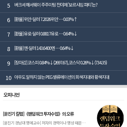
5
버크셔 해서웨이 주주미팅 전야제 '보르샤임 파티'는?
6
[환율] 위안-달러 7.2026위안 … 0.03%↑
7
[환율] 유로-달러 0.8817유로 … 0.64%↓
8
[환율] 엔-달러 143.6400엔 … 0.64%↓
9
[장마감] 코스피 0.84%↓(2697.67), 코스닥 0.26%↓(734.35)
10
아무도 말하지 않는 PEG 밸류에이션의 회색지대와 황색지대
오피니언
[윤진기 칼럼]《랜덤워크 투자수업》의 오류
[윤진기 경남대 명예교수] 저자의 경력이나 명성 때문인지 2020년에 번역 출판된 《랜덤워크 투자수업》(A Random Walk Down Wall Street) 12판은 표지부터가 거창하다. ‘45년간 12번 개정하며 철저히 검증한 투자서’, ‘전문가 부럽지 않은 투자 감각을 길러주는 위대한 투자지침서’ 라는 은빛 광고문구로 독자를 유혹한다.[1] 출판 50주...