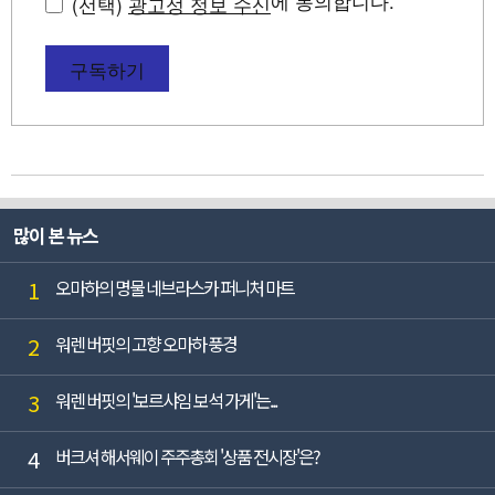
에 동의합니다.
(선택)
광고성 정보 수신
구독하기
많이 본 뉴스
1
오마하의 명물 네브라스카 퍼니처 마트
2
워렌 버핏의 고향 오마하 풍경
3
워렌 버핏의 '보르샤임 보석 가게'는...
4
버크셔 해서웨이 주주총회 '상품 전시장'은?