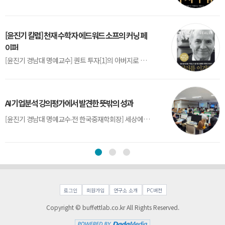
[윤진기 칼럼] 천재 수학자 에드워드 소프의 커닝 페
이퍼
[윤진기 경남대 명예교수] 퀀트 투자[1]의 아버지로 불리는 에드워드 소프(Edward O. Thorp)는 수학계에서 천재로 알려진 인물이다. 그는 수학자이지만, 투자 업계에도 여러 가지 흥미로운 일화를 남겼다.수학을 이용하여 카지노를 이길 수 있는지가 궁금했던 그는 동료 교수가 소개해 준 블랙잭(Blackjack) 전략의 핵심을 손바닥 크기의 종이에 요...
AI 기업분석 강의평가에서 발견한 뜻밖의 성과
[윤진기 경남대 명예교수∙전 한국중재학회장] 세상에는 우연처럼 보이지만 인류의 진보를 이끌어낸 사건들이 있다. 영국의 알렉산더 플레밍(Alexander Fleming)이 곰팡이 핀 페트리 접시(Petri dish)를 버리지 않고[1] 관찰해 페니실린을 발견한 것은 그 대표적 사례다. 무심히 지나쳤다면 결코 없었을 혁신이었다.지난 7월 5일, 필자가 개발한 기업...
로그인
회원가입
연구소 소개
PC버전
Copyright © buffettlab.co.kr All Rights Reserved.