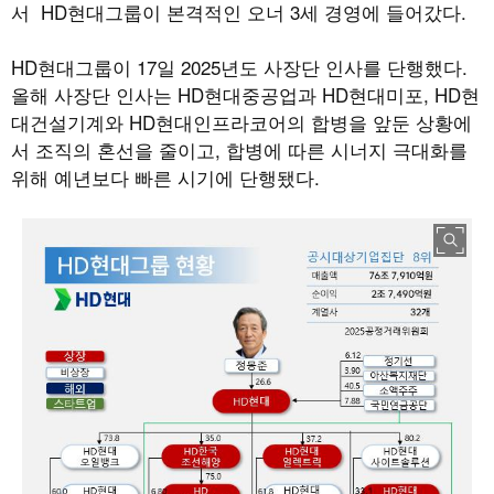
서 HD현대그룹이 본격적인 오너 3세 경영에 들어갔다.
HD현대그룹이 17일 2025년도 사장단 인사를 단행했다.
올해 사장단 인사는 HD현대중공업과 HD현대미포, HD현
대건설기계와 HD현대인프라코어의 합병을 앞둔 상황에
서 조직의 혼선을 줄이고, 합병에 따른 시너지 극대화를
위해 예년보다 빠른 시기에 단행됐다.