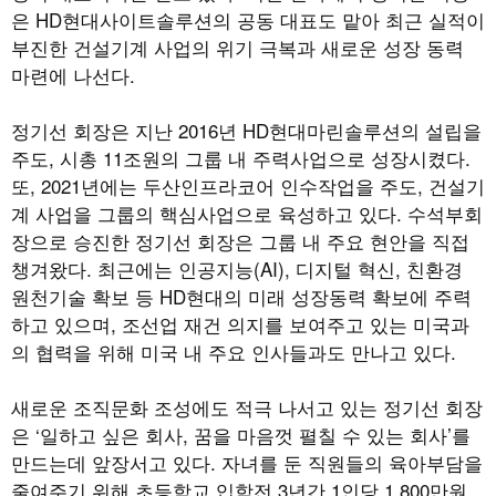
은 HD현대사이트솔루션의 공동 대표도 맡아 최근 실적이
부진한 건설기계 사업의 위기 극복과 새로운 성장 동력
마련에 나선다.
정기선 회장은 지난 2016년 HD현대마린솔루션의 설립을
주도, 시총 11조원의 그룹 내 주력사업으로 성장시켰다.
또, 2021년에는 두산인프라코어 인수작업을 주도, 건설기
계 사업을 그룹의 핵심사업으로 육성하고 있다. 수석부회
장으로 승진한 정기선 회장은 그룹 내 주요 현안을 직접
챙겨왔다. 최근에는 인공지능(AI), 디지털 혁신, 친환경
원천기술 확보 등 HD현대의 미래 성장동력 확보에 주력
하고 있으며, 조선업 재건 의지를 보여주고 있는 미국과
의 협력을 위해 미국 내 주요 인사들과도 만나고 있다.
새로운 조직문화 조성에도 적극 나서고 있는 정기선 회장
은 ‘일하고 싶은 회사, 꿈을 마음껏 펼칠 수 있는 회사’를
만드는데 앞장서고 있다. 자녀를 둔 직원들의 육아부담을
줄여주기 위해 초등학교 입학전 3년간 1인당 1,800만원