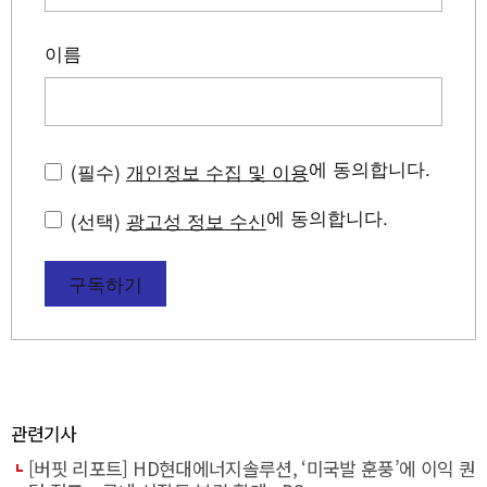
이름
에 동의합니다.
(필수)
개인정보 수집 및 이용
에 동의합니다.
(선택)
광고성 정보 수신
구독하기
관련기사
[버핏 리포트] HD현대에너지솔루션, ‘미국발 훈풍’에 이익 퀀