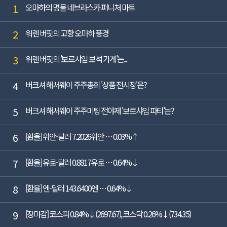
1
오마하의 명물 네브라스카 퍼니처 마트
2
워렌 버핏의 고향 오마하 풍경
3
워렌 버핏의 '보르샤임 보석 가게'는...
4
버크셔 해서웨이 주주총회 '상품 전시장'은?
5
버크셔 해서웨이 주주미팅 전야제 '보르샤임 파티'는?
6
[환율] 위안-달러 7.2026위안 … 0.03%↑
7
[환율] 유로-달러 0.8817유로 … 0.64%↓
8
[환율] 엔-달러 143.6400엔 … 0.64%↓
9
[장마감] 코스피 0.84%↓(2697.67), 코스닥 0.26%↓(734.35)