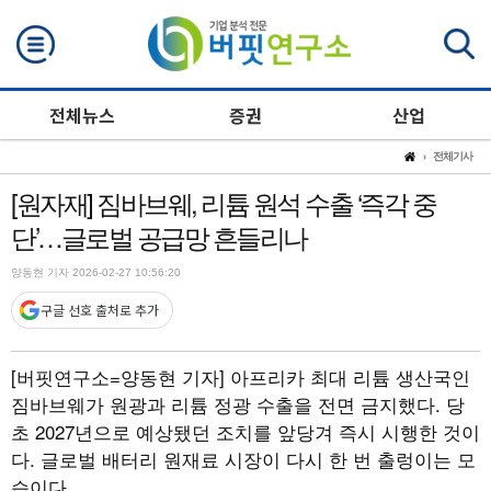
검색
전체뉴스
증권
산업
전체기사
[원자재] 짐바브웨, 리튬 원석 수출 ‘즉각 중
단’…글로벌 공급망 흔들리나
양동현 기자 2026-02-27 10:56:20
구글 선호 출처로 추가
[버핏연구소=양동현 기자]
아프리카 최대 리튬 생산국인
짐바브웨가 원광과 리튬 정광 수출을 전면 금지했다. 당
초 2027년으로 예상됐던 조치를 앞당겨 즉시 시행한 것이
다. 글로벌 배터리 원재료 시장이 다시 한 번 출렁이는 모
습이다.