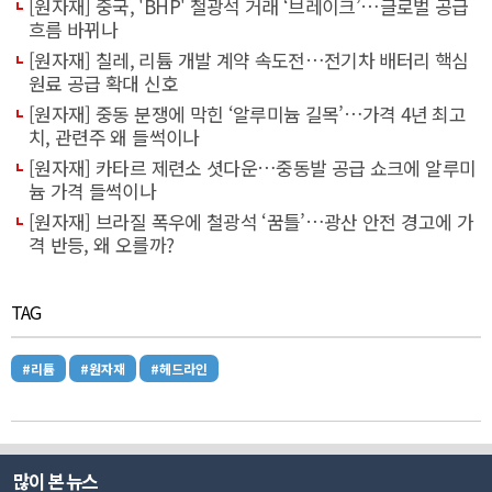
[원자재] 중국, 'BHP' 철광석 거래 ‘브레이크’…글로벌 공급
흐름 바뀌나
[원자재] 칠레, 리튬 개발 계약 속도전…전기차 배터리 핵심
원료 공급 확대 신호
[원자재] 중동 분쟁에 막힌 ‘알루미늄 길목’…가격 4년 최고
치, 관련주 왜 들썩이나
[원자재] 카타르 제련소 셧다운…중동발 공급 쇼크에 알루미
늄 가격 들썩이나
[원자재] 브라질 폭우에 철광석 ‘꿈틀’…광산 안전 경고에 가
격 반등, 왜 오를까?
TAG
#리튬
#원자재
#헤드라인
많이 본 뉴스