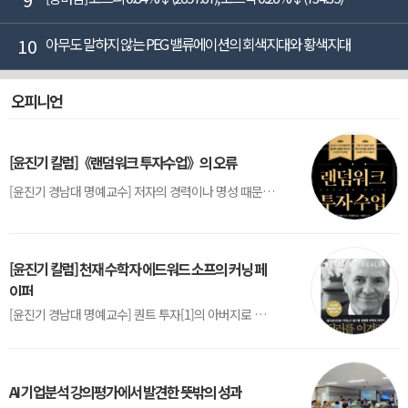
10
아무도 말하지 않는 PEG 밸류에이션의 회색지대와 황색지대
오피니언
[윤진기 칼럼]《랜덤워크 투자수업》의 오류
[윤진기 경남대 명예교수] 저자의 경력이나 명성 때문인지 2020년에 번역 출판된 《랜덤워크 투자수업》(A Random Walk Down Wall Street) 12판은 표지부터가 거창하다. ‘45년간 12번 개정하며 철저히 검증한 투자서’, ‘전문가 부럽지 않은 투자 감각을 길러주는 위대한 투자지침서’ 라는 은빛 광고문구로 독자를 유혹한다.[1] 출판 50주...
[윤진기 칼럼] 천재 수학자 에드워드 소프의 커닝 페
이퍼
[윤진기 경남대 명예교수] 퀀트 투자[1]의 아버지로 불리는 에드워드 소프(Edward O. Thorp)는 수학계에서 천재로 알려진 인물이다. 그는 수학자이지만, 투자 업계에도 여러 가지 흥미로운 일화를 남겼다.수학을 이용하여 카지노를 이길 수 있는지가 궁금했던 그는 동료 교수가 소개해 준 블랙잭(Blackjack) 전략의 핵심을 손바닥 크기의 종이에 요...
AI 기업분석 강의평가에서 발견한 뜻밖의 성과