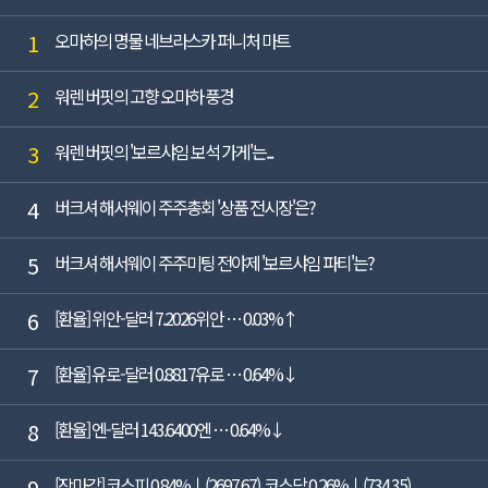
1
오마하의 명물 네브라스카 퍼니처 마트
2
워렌 버핏의 고향 오마하 풍경
3
워렌 버핏의 '보르샤임 보석 가게'는...
4
버크셔 해서웨이 주주총회 '상품 전시장'은?
5
버크셔 해서웨이 주주미팅 전야제 '보르샤임 파티'는?
6
[환율] 위안-달러 7.2026위안 … 0.03%↑
7
[환율] 유로-달러 0.8817유로 … 0.64%↓
8
[환율] 엔-달러 143.6400엔 … 0.64%↓
9
[장마감] 코스피 0.84%↓(2697.67), 코스닥 0.26%↓(734.35)