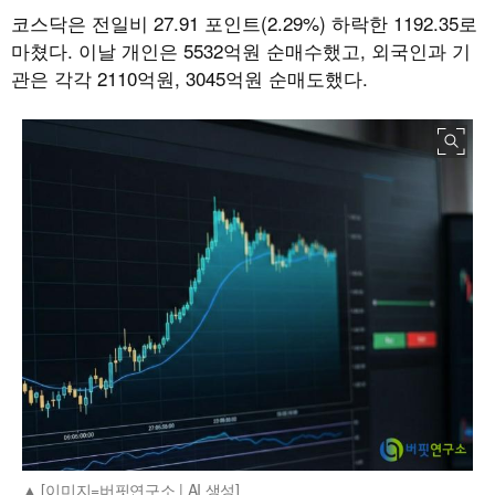
코스닥은 전일비 27.91 포인트(2.29%) 하락한 1192.35로
마쳤다. 이날 개인은 5532억원 순매수했고, 외국인과 기
관은 각각 2110억원, 3045억원 순매도했다.
[이미지=버핏연구소 | AI 생성]