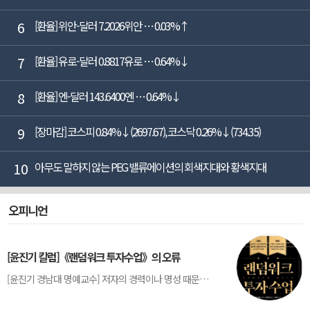
6
[환율] 위안-달러 7.2026위안 … 0.03%↑
7
[환율] 유로-달러 0.8817유로 … 0.64%↓
8
[환율] 엔-달러 143.6400엔 … 0.64%↓
9
[장마감] 코스피 0.84%↓(2697.67), 코스닥 0.26%↓(734.35)
10
아무도 말하지 않는 PEG 밸류에이션의 회색지대와 황색지대
오피니언
[윤진기 칼럼]《랜덤워크 투자수업》의 오류
[윤진기 경남대 명예교수] 저자의 경력이나 명성 때문인지 2020년에 번역 출판된 《랜덤워크 투자수업》(A Random Walk Down Wall Street) 12판은 표지부터가 거창하다. ‘45년간 12번 개정하며 철저히 검증한 투자서’, ‘전문가 부럽지 않은 투자 감각을 길러주는 위대한 투자지침서’ 라는 은빛 광고문구로 독자를 유혹한다.[1] 출판 50주...