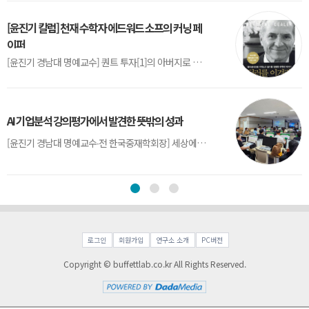
[윤진기 칼럼] 천재 수학자 에드워드 소프의 커닝 페
이퍼
[윤진기 경남대 명예교수] 퀀트 투자[1]의 아버지로 불리는 에드워드 소프(Edward O. Thorp)는 수학계에서 천재로 알려진 인물이다. 그는 수학자이지만, 투자 업계에도 여러 가지 흥미로운 일화를 남겼다.수학을 이용하여 카지노를 이길 수 있는지가 궁금했던 그는 동료 교수가 소개해 준 블랙잭(Blackjack) 전략의 핵심을 손바닥 크기의 종이에 요...
AI 기업분석 강의평가에서 발견한 뜻밖의 성과
[윤진기 경남대 명예교수∙전 한국중재학회장] 세상에는 우연처럼 보이지만 인류의 진보를 이끌어낸 사건들이 있다. 영국의 알렉산더 플레밍(Alexander Fleming)이 곰팡이 핀 페트리 접시(Petri dish)를 버리지 않고[1] 관찰해 페니실린을 발견한 것은 그 대표적 사례다. 무심히 지나쳤다면 결코 없었을 혁신이었다.지난 7월 5일, 필자가 개발한 기업...
로그인
회원가입
연구소 소개
PC버전
Copyright © buffettlab.co.kr All Rights Reserved.