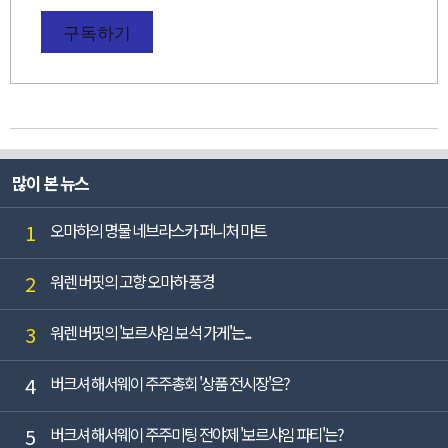
구독하기
많이 본 뉴스
1
오마하의 명물 네브라스카 퍼니처 마트
2
워렌 버핏의 고향 오마하 풍경
3
워렌 버핏의 '보르샤임 보석 가게'는...
4
버크셔 해서웨이 주주총회 '상품 전시장'은?
5
버크셔 해서웨이 주주미팅 전야제 '보르샤임 파티'는?