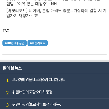
멘텀...'이유 있는 대장주' - NH
[버핏리포트] 네이버, 본업 매력도 충분...가상화폐 결합 시 기
업가치 재평가 - DS
TAG
#HD현대중공업
#버핏리포트
많이 본 뉴스
1
오마하의 명물 네브라스카 퍼니처 마트
2
워렌 버핏의 고향 오마하 풍경
3
워렌 버핏의 '보르샤임 보석 가게'는...