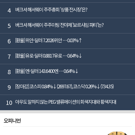
4
버크셔 해서웨이 주주총회 '상품 전시장'은?
5
버크셔 해서웨이 주주미팅 전야제 '보르샤임 파티'는?
6
[환율] 위안-달러 7.2026위안 … 0.03%↑
7
[환율] 유로-달러 0.8817유로 … 0.64%↓
8
[환율] 엔-달러 143.6400엔 … 0.64%↓
9
[장마감] 코스피 0.84%↓(2697.67), 코스닥 0.26%↓(734.35)
10
아무도 말하지 않는 PEG 밸류에이션의 회색지대와 황색지대
오피니언