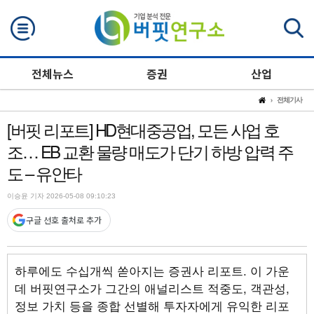
검색
전체뉴스
증권
산업
전체기사
[버핏 리포트] HD현대중공업, 모든 사업 호
조… EB 교환 물량 매도가 단기 하방 압력 주
도 – 유안타
이승윤 기자 2026-05-08 09:10:23
구글 선호 출처로 추가
하루에도 수십개씩 쏟아지는 증권사 리포트. 이 가운
데 버핏연구소가 그간의 애널리스트 적중도, 객관성,
정보 가치 등을 종합 선별해 투자자에게 유익한 리포