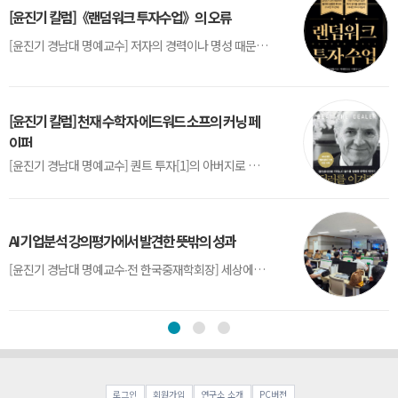
[윤진기 칼럼]《랜덤워크 투자수업》의 오류
[윤진기 경남대 명예교수] 저자의 경력이나 명성 때문인지 2020년에 번역 출판된 《랜덤워크 투자수업》(A Random Walk Down Wall Street) 12판은 표지부터가 거창하다. ‘45년간 12번 개정하며 철저히 검증한 투자서’, ‘전문가 부럽지 않은 투자 감각을 길러주는 위대한 투자지침서’ 라는 은빛 광고문구로 독자를 유혹한다.[1] 출판 50주...
[윤진기 칼럼] 천재 수학자 에드워드 소프의 커닝 페
이퍼
[윤진기 경남대 명예교수] 퀀트 투자[1]의 아버지로 불리는 에드워드 소프(Edward O. Thorp)는 수학계에서 천재로 알려진 인물이다. 그는 수학자이지만, 투자 업계에도 여러 가지 흥미로운 일화를 남겼다.수학을 이용하여 카지노를 이길 수 있는지가 궁금했던 그는 동료 교수가 소개해 준 블랙잭(Blackjack) 전략의 핵심을 손바닥 크기의 종이에 요...
AI 기업분석 강의평가에서 발견한 뜻밖의 성과
[윤진기 경남대 명예교수∙전 한국중재학회장] 세상에는 우연처럼 보이지만 인류의 진보를 이끌어낸 사건들이 있다. 영국의 알렉산더 플레밍(Alexander Fleming)이 곰팡이 핀 페트리 접시(Petri dish)를 버리지 않고[1] 관찰해 페니실린을 발견한 것은 그 대표적 사례다. 무심히 지나쳤다면 결코 없었을 혁신이었다.지난 7월 5일, 필자가 개발한 기업...
로그인
회원가입
연구소 소개
PC버전