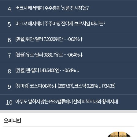
4
버크셔 해서웨이 주주총회 '상품 전시장'은?
5
버크셔 해서웨이 주주미팅 전야제 '보르샤임 파티'는?
6
[환율] 위안-달러 7.2026위안 … 0.03%↑
7
[환율] 유로-달러 0.8817유로 … 0.64%↓
8
[환율] 엔-달러 143.6400엔 … 0.64%↓
9
[장마감] 코스피 0.84%↓(2697.67), 코스닥 0.26%↓(734.35)
10
아무도 말하지 않는 PEG 밸류에이션의 회색지대와 황색지대
오피니언