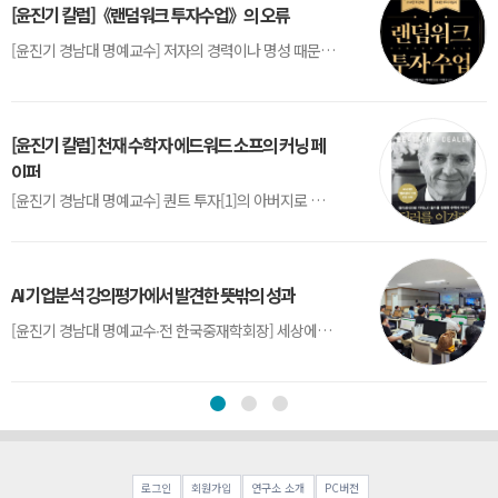
[윤진기 칼럼]《랜덤워크 투자수업》의 오류
[윤진기 경남대 명예교수] 저자의 경력이나 명성 때문인지 2020년에 번역 출판된 《랜덤워크 투자수업》(A Random Walk Down Wall Street) 12판은 표지부터가 거창하다. ‘45년간 12번 개정하며 철저히 검증한 투자서’, ‘전문가 부럽지 않은 투자 감각을 길러주는 위대한 투자지침서’ 라는 은빛 광고문구로 독자를 유혹한다.[1] 출판 50주...
[윤진기 칼럼] 천재 수학자 에드워드 소프의 커닝 페
이퍼
[윤진기 경남대 명예교수] 퀀트 투자[1]의 아버지로 불리는 에드워드 소프(Edward O. Thorp)는 수학계에서 천재로 알려진 인물이다. 그는 수학자이지만, 투자 업계에도 여러 가지 흥미로운 일화를 남겼다.수학을 이용하여 카지노를 이길 수 있는지가 궁금했던 그는 동료 교수가 소개해 준 블랙잭(Blackjack) 전략의 핵심을 손바닥 크기의 종이에 요...
AI 기업분석 강의평가에서 발견한 뜻밖의 성과
[윤진기 경남대 명예교수∙전 한국중재학회장] 세상에는 우연처럼 보이지만 인류의 진보를 이끌어낸 사건들이 있다. 영국의 알렉산더 플레밍(Alexander Fleming)이 곰팡이 핀 페트리 접시(Petri dish)를 버리지 않고[1] 관찰해 페니실린을 발견한 것은 그 대표적 사례다. 무심히 지나쳤다면 결코 없었을 혁신이었다.지난 7월 5일, 필자가 개발한 기업...
로그인
회원가입
연구소 소개
PC버전