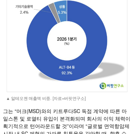
알테오젠 매출액 비중. [자료=버핏연구소]
그는 “머크(MSD)와의 키트루다SC 독점 계약에 따른 마
일스톤 및 로열티 유입이 본격화되며 회사의 이익 체력이
획기적으로 턴어라운드할 것”이라며 “글로벌 면역항암제
시장 내 SC 제형의 가파른 침투율을 감안할 때, 향후 수