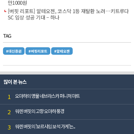
만1000원
[버핏 리포트] 알테오젠, 코스닥 1등 재탈환 노려…키트루다
SC 임상 성공 기대 – 하나
TAG
#대신증권
#버핏리포트
#알테오젠
많이 본 뉴스
1
오마하의 명물 네브라스카 퍼니처 마트
2
워렌 버핏의 고향 오마하 풍경
3
워렌 버핏의 '보르샤임 보석 가게'는...