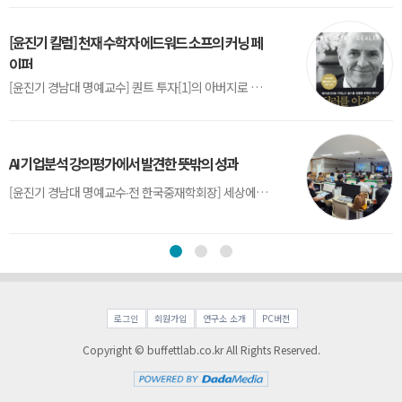
[윤진기 칼럼] 천재 수학자 에드워드 소프의 커닝 페
이퍼
[윤진기 경남대 명예교수] 퀀트 투자[1]의 아버지로 불리는 에드워드 소프(Edward O. Thorp)는 수학계에서 천재로 알려진 인물이다. 그는 수학자이지만, 투자 업계에도 여러 가지 흥미로운 일화를 남겼다.수학을 이용하여 카지노를 이길 수 있는지가 궁금했던 그는 동료 교수가 소개해 준 블랙잭(Blackjack) 전략의 핵심을 손바닥 크기의 종이에 요...
AI 기업분석 강의평가에서 발견한 뜻밖의 성과
[윤진기 경남대 명예교수∙전 한국중재학회장] 세상에는 우연처럼 보이지만 인류의 진보를 이끌어낸 사건들이 있다. 영국의 알렉산더 플레밍(Alexander Fleming)이 곰팡이 핀 페트리 접시(Petri dish)를 버리지 않고[1] 관찰해 페니실린을 발견한 것은 그 대표적 사례다. 무심히 지나쳤다면 결코 없었을 혁신이었다.지난 7월 5일, 필자가 개발한 기업...
로그인
회원가입
연구소 소개
PC버전
Copyright © buffettlab.co.kr All Rights Reserved.