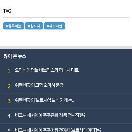
TAG
#알루미늄
#원자재
#헤드라인
많이 본 뉴스
1
오마하의 명물 네브라스카 퍼니처 마트
2
워렌 버핏의 고향 오마하 풍경
3
워렌 버핏의 '보르샤임 보석 가게'는...
4
버크셔 해서웨이 주주총회 '상품 전시장'은?
5
버크셔 해서웨이 주주미팅 전야제 '보르샤임 파티'는?