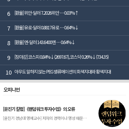
6
[환율] 위안-달러 7.2026위안 … 0.03%↑
7
[환율] 유로-달러 0.8817유로 … 0.64%↓
8
[환율] 엔-달러 143.6400엔 … 0.64%↓
9
[장마감] 코스피 0.84%↓(2697.67), 코스닥 0.26%↓(734.35)
10
아무도 말하지 않는 PEG 밸류에이션의 회색지대와 황색지대
오피니언
[윤진기 칼럼]《랜덤워크 투자수업》의 오류
[윤진기 경남대 명예교수] 저자의 경력이나 명성 때문인지 2020년에 번역 출판된 《랜덤워크 투자수업》(A Random Walk Down Wall Street) 12판은 표지부터가 거창하다. ‘45년간 12번 개정하며 철저히 검증한 투자서’, ‘전문가 부럽지 않은 투자 감각을 길러주는 위대한 투자지침서’ 라는 은빛 광고문구로 독자를 유혹한다.[1] 출판 50주...