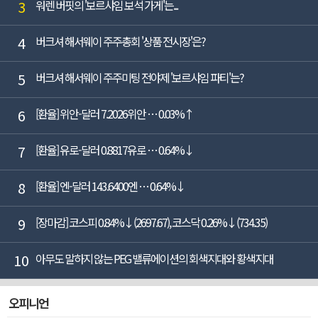
3
워렌 버핏의 '보르샤임 보석 가게'는...
4
버크셔 해서웨이 주주총회 '상품 전시장'은?
5
버크셔 해서웨이 주주미팅 전야제 '보르샤임 파티'는?
6
[환율] 위안-달러 7.2026위안 … 0.03%↑
7
[환율] 유로-달러 0.8817유로 … 0.64%↓
8
[환율] 엔-달러 143.6400엔 … 0.64%↓
9
[장마감] 코스피 0.84%↓(2697.67), 코스닥 0.26%↓(734.35)
10
아무도 말하지 않는 PEG 밸류에이션의 회색지대와 황색지대
오피니언