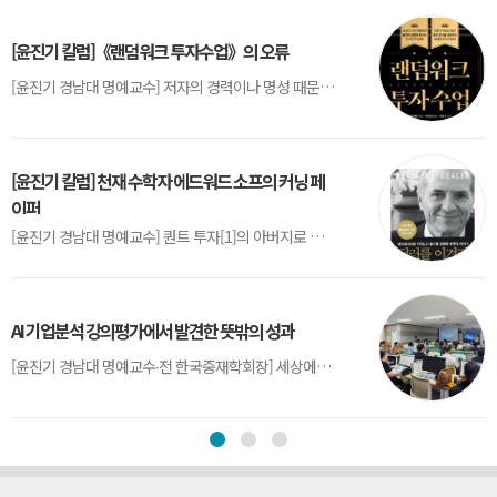
[윤진기 칼럼]《랜덤워크 투자수업》의 오류
[윤진기 경남대 명예교수] 저자의 경력이나 명성 때문인지 2020년에 번역 출판된 《랜덤워크 투자수업》(A Random Walk Down Wall Street) 12판은 표지부터가 거창하다. ‘45년간 12번 개정하며 철저히 검증한 투자서’, ‘전문가 부럽지 않은 투자 감각을 길러주는 위대한 투자지침서’ 라는 은빛 광고문구로 독자를 유혹한다.[1] 출판 50주...
[윤진기 칼럼] 천재 수학자 에드워드 소프의 커닝 페
이퍼
[윤진기 경남대 명예교수] 퀀트 투자[1]의 아버지로 불리는 에드워드 소프(Edward O. Thorp)는 수학계에서 천재로 알려진 인물이다. 그는 수학자이지만, 투자 업계에도 여러 가지 흥미로운 일화를 남겼다.수학을 이용하여 카지노를 이길 수 있는지가 궁금했던 그는 동료 교수가 소개해 준 블랙잭(Blackjack) 전략의 핵심을 손바닥 크기의 종이에 요...
AI 기업분석 강의평가에서 발견한 뜻밖의 성과
[윤진기 경남대 명예교수∙전 한국중재학회장] 세상에는 우연처럼 보이지만 인류의 진보를 이끌어낸 사건들이 있다. 영국의 알렉산더 플레밍(Alexander Fleming)이 곰팡이 핀 페트리 접시(Petri dish)를 버리지 않고[1] 관찰해 페니실린을 발견한 것은 그 대표적 사례다. 무심히 지나쳤다면 결코 없었을 혁신이었다.지난 7월 5일, 필자가 개발한 기업...