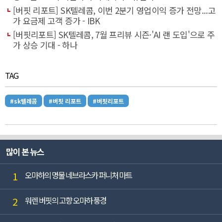
[버핏 리포트] SK텔레콤, 이번 2분기 영업이익 증가 전망...고
가 요금제 고객 증가 - IBK
[버핏리포트] SK텔레콤, 7월 프리뷰 시즌·'AI 랜 도입'으로 주
가 상승 기대 - 하나
TAG
#sk텔레콤
#버핏 리포트
#버핏리포트
많이 본 뉴스
1
오마하의 명물 네브라스카 퍼니처 마트
2
워렌 버핏의 고향 오마하 풍경