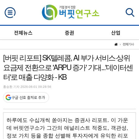
검색
전체뉴스
증권
산업
전체기사
[버핏 리포트] SK텔레콤, AI 부가 서비스·상위
요금제 전환으로 'ARPU 증가' 기대...'데이터센
터'로 매출 다양화 - KB
홍승환 기자 2026-06-01 09:28:56
구글 선호 출처로 추가
하루에도 수십개씩 쏟아지는 증권사 리포트. 이 가운
데 버핏연구소가 그간의 애널리스트 적중도, 객관성,
정보 가치 등을 종합 선별해 투자자에게 유익한 리포