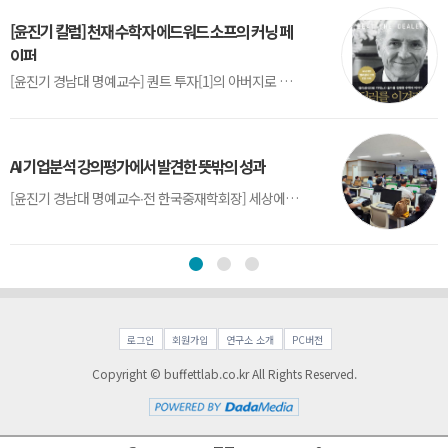
[윤진기 칼럼] 천재 수학자 에드워드 소프의 커닝 페
이퍼
[윤진기 경남대 명예교수] 퀀트 투자[1]의 아버지로 불리는 에드워드 소프(Edward O. Thorp)는 수학계에서 천재로 알려진 인물이다. 그는 수학자이지만, 투자 업계에도 여러 가지 흥미로운 일화를 남겼다.수학을 이용하여 카지노를 이길 수 있는지가 궁금했던 그는 동료 교수가 소개해 준 블랙잭(Blackjack) 전략의 핵심을 손바닥 크기의 종이에 요...
AI 기업분석 강의평가에서 발견한 뜻밖의 성과
[윤진기 경남대 명예교수∙전 한국중재학회장] 세상에는 우연처럼 보이지만 인류의 진보를 이끌어낸 사건들이 있다. 영국의 알렉산더 플레밍(Alexander Fleming)이 곰팡이 핀 페트리 접시(Petri dish)를 버리지 않고[1] 관찰해 페니실린을 발견한 것은 그 대표적 사례다. 무심히 지나쳤다면 결코 없었을 혁신이었다.지난 7월 5일, 필자가 개발한 기업...
로그인
회원가입
연구소 소개
PC버전
Copyright © buffettlab.co.kr All Rights Reserved.