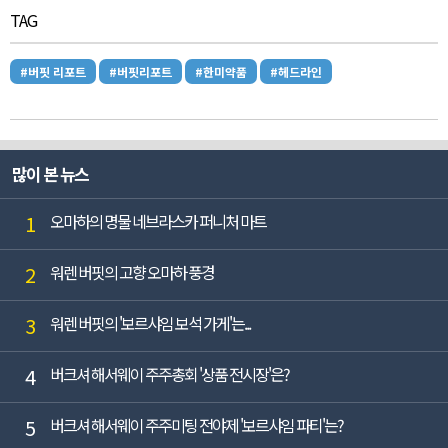
TAG
#버핏 리포트
#버핏리포트
#한미약품
#헤드라인
많이 본 뉴스
1
오마하의 명물 네브라스카 퍼니처 마트
2
워렌 버핏의 고향 오마하 풍경
3
워렌 버핏의 '보르샤임 보석 가게'는...
4
버크셔 해서웨이 주주총회 '상품 전시장'은?
5
버크셔 해서웨이 주주미팅 전야제 '보르샤임 파티'는?