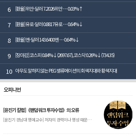
6
[환율] 위안-달러 7.2026위안 … 0.03%↑
7
[환율] 유로-달러 0.8817유로 … 0.64%↓
8
[환율] 엔-달러 143.6400엔 … 0.64%↓
9
[장마감] 코스피 0.84%↓(2697.67), 코스닥 0.26%↓(734.35)
10
아무도 말하지 않는 PEG 밸류에이션의 회색지대와 황색지대
오피니언
[윤진기 칼럼]《랜덤워크 투자수업》의 오류
[윤진기 경남대 명예교수] 저자의 경력이나 명성 때문인지 2020년에 번역 출판된 《랜덤워크 투자수업》(A Random Walk Down Wall Street) 12판은 표지부터가 거창하다. ‘45년간 12번 개정하며 철저히 검증한 투자서’, ‘전문가 부럽지 않은 투자 감각을 길러주는 위대한 투자지침서’ 라는 은빛 광고문구로 독자를 유혹한다.[1] 출판 50주...