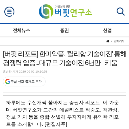
검색
전체뉴스
증권
산업
전체기사
[버핏 리포트] 한미약품, '릴리향 기술이전' 통해
경쟁력 입증...대규모 기술이전 6년만 - 키움
홍승환 기자 2026-06-02 10:10:58
구글 선호 출처로 추가
하루에도 수십개씩 쏟아지는 증권사 리포트. 이 가운
데 버핏연구소가 그간의 애널리스트 적중도, 객관성,
정보 가치 등을 종합 선별해 투자자에게 유익한 리포
트를 소개합니다. [편집자주]