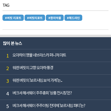
TAG
#버핏 리포트
#버핏리포트
#한미약품
#헤드라인
많이 본 뉴스
1
오마하의 명물 네브라스카 퍼니처 마트
2
워렌 버핏의 고향 오마하 풍경
3
워렌 버핏의 '보르샤임 보석 가게'는...
4
버크셔 해서웨이 주주총회 '상품 전시장'은?
5
버크셔 해서웨이 주주미팅 전야제 '보르샤임 파티'는?