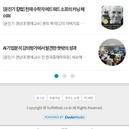
[윤진기 칼럼] 천재 수학자 에드워드 소프의 커닝 페
이퍼
[윤진기 경남대 명예교수] 퀀트 투자[1]의 아버지로 불리는 에드워드 소프(Edward O. Thorp)는 수학계에서 천재로 알려진 인물이다. 그는 수학자이지만, 투자 업계에도 여러 가지 흥미로운 일화를 남겼다.수학을 이용하여 카지노를 이길 수 있는지가 궁금했던 그는 동료 교수가 소개해 준 블랙잭(Blackjack) 전략의 핵심을 손바닥 크기의 종이에 요...
AI 기업분석 강의평가에서 발견한 뜻밖의 성과
[윤진기 경남대 명예교수∙전 한국중재학회장] 세상에는 우연처럼 보이지만 인류의 진보를 이끌어낸 사건들이 있다. 영국의 알렉산더 플레밍(Alexander Fleming)이 곰팡이 핀 페트리 접시(Petri dish)를 버리지 않고[1] 관찰해 페니실린을 발견한 것은 그 대표적 사례다. 무심히 지나쳤다면 결코 없었을 혁신이었다.지난 7월 5일, 필자가 개발한 기업...
로그인
회원가입
연구소 소개
PC버전
Copyright © buffettlab.co.kr All Rights Reserved.