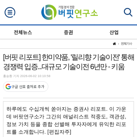
검색
전체뉴스
증권
산업
전체기사
[버핏 리포트] 한미약품, '릴리향 기술이전' 통해
경쟁력 입증...대규모 기술이전 6년만 - 키움
홍승환 기자 2026-06-02 10:10:58
구글 선호 출처로 추가
하루에도 수십개씩 쏟아지는 증권사 리포트. 이 가운
데 버핏연구소가 그간의 애널리스트 적중도, 객관성,
정보 가치 등을 종합 선별해 투자자에게 유익한 리포
트를 소개합니다. [편집자주]