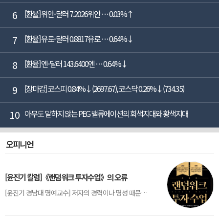
6
[환율] 위안-달러 7.2026위안 … 0.03%↑
7
[환율] 유로-달러 0.8817유로 … 0.64%↓
8
[환율] 엔-달러 143.6400엔 … 0.64%↓
9
[장마감] 코스피 0.84%↓(2697.67), 코스닥 0.26%↓(734.35)
10
아무도 말하지 않는 PEG 밸류에이션의 회색지대와 황색지대
오피니언
[윤진기 칼럼]《랜덤워크 투자수업》의 오류
[윤진기 경남대 명예교수] 저자의 경력이나 명성 때문인지 2020년에 번역 출판된 《랜덤워크 투자수업》(A Random Walk Down Wall Street) 12판은 표지부터가 거창하다. ‘45년간 12번 개정하며 철저히 검증한 투자서’, ‘전문가 부럽지 않은 투자 감각을 길러주는 위대한 투자지침서’ 라는 은빛 광고문구로 독자를 유혹한다.[1] 출판 50주...