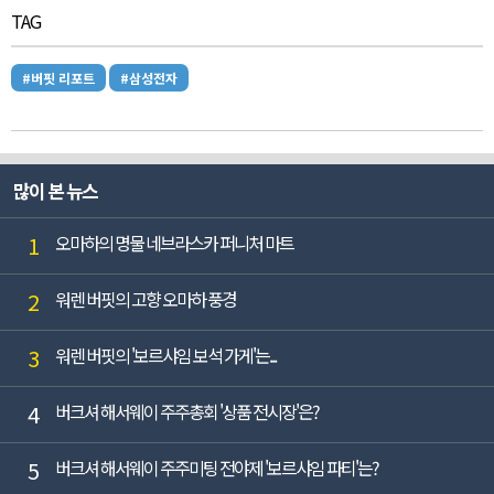
TAG
#버핏 리포트
#삼성전자
많이 본 뉴스
1
오마하의 명물 네브라스카 퍼니처 마트
2
워렌 버핏의 고향 오마하 풍경
3
워렌 버핏의 '보르샤임 보석 가게'는...
4
버크셔 해서웨이 주주총회 '상품 전시장'은?
5
버크셔 해서웨이 주주미팅 전야제 '보르샤임 파티'는?