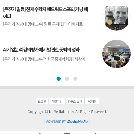
[윤진기 칼럼] 천재 수학자 에드워드 소프의 커닝 페
이퍼
[윤진기 경남대 명예교수] 퀀트 투자[1]의 아버지로 불리는 에드워드 소프(Edward O. Thorp)는 수학계에서 천재로 알려진 인물이다. 그는 수학자이지만, 투자 업계에도 여러 가지 흥미로운 일화를 남겼다.수학을 이용하여 카지노를 이길 수 있는지가 궁금했던 그는 동료 교수가 소개해 준 블랙잭(Blackjack) 전략의 핵심을 손바닥 크기의 종이에 요...
AI 기업분석 강의평가에서 발견한 뜻밖의 성과
[윤진기 경남대 명예교수∙전 한국중재학회장] 세상에는 우연처럼 보이지만 인류의 진보를 이끌어낸 사건들이 있다. 영국의 알렉산더 플레밍(Alexander Fleming)이 곰팡이 핀 페트리 접시(Petri dish)를 버리지 않고[1] 관찰해 페니실린을 발견한 것은 그 대표적 사례다. 무심히 지나쳤다면 결코 없었을 혁신이었다.지난 7월 5일, 필자가 개발한 기업...
로그인
회원가입
연구소 소개
PC버전
Copyright © buffettlab.co.kr All Rights Reserved.