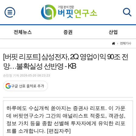
검색
전체뉴스
증권
산업
전체기사
[버핏 리포트] 삼성전자, 2Q 영업이익 90조 전
망…불확실성 선반영 - KB
손민정 기자 2026-05-20 08:23:23
구글 선호 출처로 추가
하루에도 수십개씩 쏟아지는 증권사 리포트. 이 가운
데 버핏연구소가 그간의 애널리스트 적중도, 객관성,
정보 가치 등을 종합 선별해 투자자에게 유익한 리포
트를 소개합니다. [편집자주]