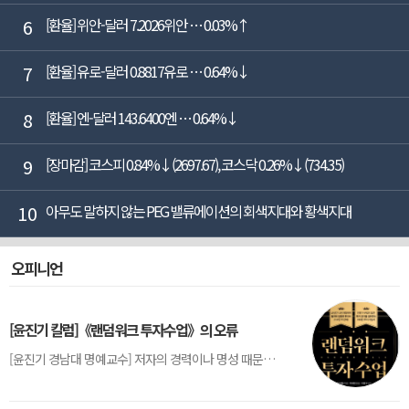
6
[환율] 위안-달러 7.2026위안 … 0.03%↑
7
[환율] 유로-달러 0.8817유로 … 0.64%↓
8
[환율] 엔-달러 143.6400엔 … 0.64%↓
9
[장마감] 코스피 0.84%↓(2697.67), 코스닥 0.26%↓(734.35)
10
아무도 말하지 않는 PEG 밸류에이션의 회색지대와 황색지대
오피니언
[윤진기 칼럼]《랜덤워크 투자수업》의 오류
[윤진기 경남대 명예교수] 저자의 경력이나 명성 때문인지 2020년에 번역 출판된 《랜덤워크 투자수업》(A Random Walk Down Wall Street) 12판은 표지부터가 거창하다. ‘45년간 12번 개정하며 철저히 검증한 투자서’, ‘전문가 부럽지 않은 투자 감각을 길러주는 위대한 투자지침서’ 라는 은빛 광고문구로 독자를 유혹한다.[1] 출판 50주...