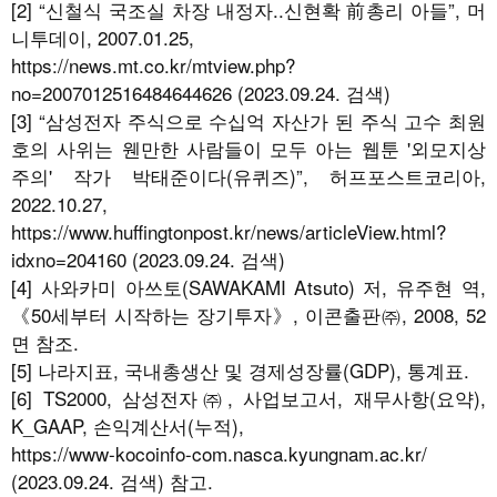
[2] “신철식 국조실 차장 내정자..신현확 前총리 아들”, 머
니투데이, 2007.01.25,
https://news.mt.co.kr/mtview.php?
no=2007012516484644626 (2023.09.24. 검색)
[3] “삼성전자 주식으로 수십억 자산가 된 주식 고수 최원
호의 사위는 웬만한 사람들이 모두 아는 웹툰 '외모지상
주의' 작가 박태준이다(유퀴즈)”, 허프포스트코리아,
2022.10.27,
https://www.huffingtonpost.kr/news/articleView.html?
idxno=204160 (2023.09.24. 검색)
[4] 사와카미 아쓰토(SAWAKAMI Atsuto) 저, 유주현 역,
《50세부터 시작하는 장기투자》, 이콘출판㈜, 2008, 52
면 참조.
[5] 나라지표, 국내총생산 및 경제성장률(GDP), 통계표.
[6] TS2000, 삼성전자㈜, 사업보고서, 재무사항(요약),
K_GAAP, 손익계산서(누적),
https://www-kocoinfo-com.nasca.kyungnam.ac.kr/
(2023.09.24. 검색) 참고.