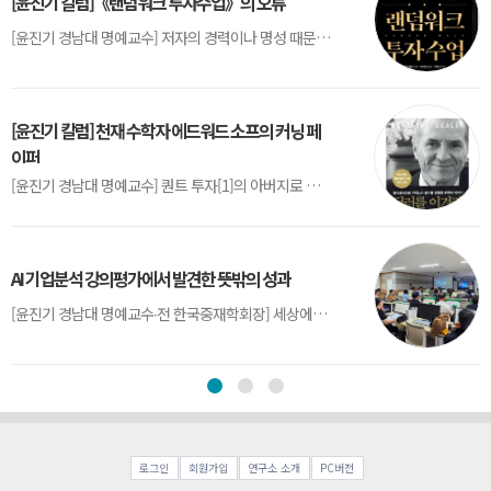
[윤진기 칼럼]《랜덤워크 투자수업》의 오류
[윤진기 경남대 명예교수] 저자의 경력이나 명성 때문인지 2020년에 번역 출판된 《랜덤워크 투자수업》(A Random Walk Down Wall Street) 12판은 표지부터가 거창하다. ‘45년간 12번 개정하며 철저히 검증한 투자서’, ‘전문가 부럽지 않은 투자 감각을 길러주는 위대한 투자지침서’ 라는 은빛 광고문구로 독자를 유혹한다.[1] 출판 50주...
[윤진기 칼럼] 천재 수학자 에드워드 소프의 커닝 페
이퍼
[윤진기 경남대 명예교수] 퀀트 투자[1]의 아버지로 불리는 에드워드 소프(Edward O. Thorp)는 수학계에서 천재로 알려진 인물이다. 그는 수학자이지만, 투자 업계에도 여러 가지 흥미로운 일화를 남겼다.수학을 이용하여 카지노를 이길 수 있는지가 궁금했던 그는 동료 교수가 소개해 준 블랙잭(Blackjack) 전략의 핵심을 손바닥 크기의 종이에 요...
AI 기업분석 강의평가에서 발견한 뜻밖의 성과
[윤진기 경남대 명예교수∙전 한국중재학회장] 세상에는 우연처럼 보이지만 인류의 진보를 이끌어낸 사건들이 있다. 영국의 알렉산더 플레밍(Alexander Fleming)이 곰팡이 핀 페트리 접시(Petri dish)를 버리지 않고[1] 관찰해 페니실린을 발견한 것은 그 대표적 사례다. 무심히 지나쳤다면 결코 없었을 혁신이었다.지난 7월 5일, 필자가 개발한 기업...
로그인
회원가입
연구소 소개
PC버전