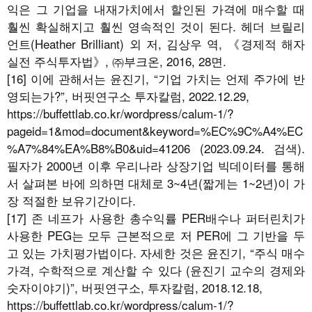
익은 그 기업을 내재가치에서 할인된 가격에 매수할 때
훨씬 확실해지고 훨씬 영속적인 것이 된다. 헤더 브릴리
언트(Heather Brilliant) 외 저, 김상우 역, 《경제적 해자
실전 주식투자법》, ㈜부크온, 2016, 28면.
[16] 이에 관해서는 윤진기, “기업 가치는 언제 주가에 반
영되는가?”, 버핏연구소 투자칼럼, 2022.12.29,
https://buffettlab.co.kr/wordpress/calum-1/?
pageid=1&mod=document&keyword=%EC%9C%A4%EC
%A7%84%EA%B8%B0&uid=41206 (2023.09.24. 검색).
필자가 2000년 이후 우리나라 상장기업 빅데이터를 통해
서 살펴본 바에 의하면 대체로 3~4년(짧게는 1~2년)이 가
장 적절한 보유기간이다.
[17] 존 네프가 사용한 총수익률 PER배수나 퍼터린치가
사용한 PEG는 모두 근본적으로 저 PER에 그 기반을 두
고 있는 가치평가법이다. 자세한 것은 윤진기, “주식 매수
가격, 수학적으로 계산할 수 있다 (윤진기 교수의 경제와
숫자이야기)”, 버핏연구소, 투자칼럼, 2018.12.18,
https://buffettlab.co.kr/wordpress/calum-1/?