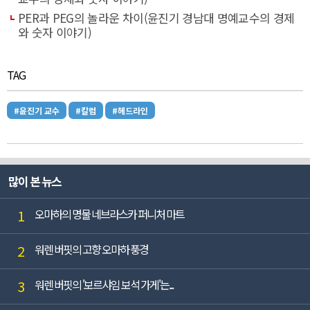
PER과 PEG의 놀라운 차이(윤진기 경남대 명예교수의 경제
와 숫자 이야기)
TAG
#윤진기 교수
#칼럼
#헤드라인
많이 본 뉴스
1
오마하의 명물 네브라스카 퍼니처 마트
2
워렌 버핏의 고향 오마하 풍경
3
워렌 버핏의 '보르샤임 보석 가게'는...