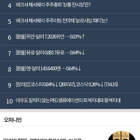
4
버크셔 해서웨이 주주총회 '상품 전시장'은?
5
버크셔 해서웨이 주주미팅 전야제 '보르샤임 파티'는?
6
[환율] 위안-달러 7.2026위안 … 0.03%↑
7
[환율] 유로-달러 0.8817유로 … 0.64%↓
8
[환율] 엔-달러 143.6400엔 … 0.64%↓
9
[장마감] 코스피 0.84%↓(2697.67), 코스닥 0.26%↓(734.35)
10
아무도 말하지 않는 PEG 밸류에이션의 회색지대와 황색지대
오피니언