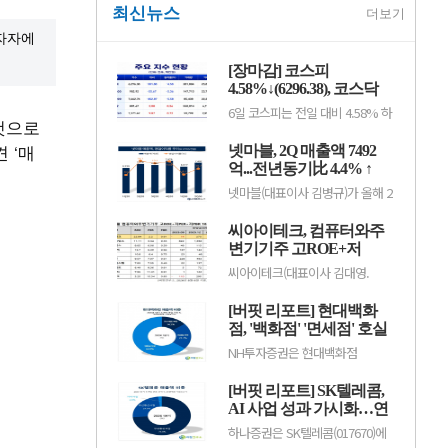
최신뉴스
더보기
투자자에
[장마감] 코스피
4.58%↓(6296.38), 코스닥
0.26%↑(801.67)
6일 코스피는 전일 대비 4.58% 하
 것으로
락한 6296.38포인트로 마감했다.
이날 개인은 4조1084억원을 순매
 ‘매
넷마블, 2Q 매출액 7492
수했고 외국인과 기관은 각각 4조
66억원, 2366억원을 순매도했다.
억...전년동기比 4.4% ↑
코스닥은 전일 대비 0.26% 오른
넷마블(대표이사 김병규)가 올해 2
801.67포인트로 거래를 마쳤다. 개
분기 실적으로 매출액 7492억원,
인과 기관은 각각 1279억원, 1652
영업이익 801억원을 기록했다고
억원을 순매수한 반면 외국인은
씨아이테크, 컴퓨터와주
지난 5일 밝혔다(K-IFRS 연결). 전
2923억원을 순매도했다.임정은
년동기대비 매출액은 4.4% 증가
변기기주 고ROE+저
KB증권 연구원은 KB리서치 장...
했고, 영업이익은 20.8% 감소했
PER+저PBR 1위
씨아이테크(대표이사 김대영.
다.직전 분기와 비교하면 매출액과
004920)가 8월 컴퓨터와주변기기
영업이익은 각각 15.0%, 50.8%
주 고ROE+저PER+저PBR 1위를
늘어났으며, 현금창출능력을 나타
[버핏 리포트] 현대백화
기록했다.버핏연구소 조사 결과 씨
내는 상각전영업이익(EBITDA)은
아이테크가 8월 컴퓨터와주변기기
점, '백화점' '면세점' 호실
1120억원으로 집계됐다....
주 고ROE+저PER+저PBR 1위를
적...지누스 실적 악화로
NH투자증권은 현대백화점
차지했으며, 아이디스홀딩스
컨센 하회 - NH
(069960)에 대해 자회사 지누스 실
(054800), 오픈베이스(049480), 아
적 악화로 2분기 연결 실적은 시장
이디피(332370)가 뒤를 이었다.씨
[버핏 리포트] SK텔레콤,
기대치를 밑돌았지만, 본업인 백화
아이테크는 지난 1분기 매출액 66
점과 면세점은 기대 수준의 호실적
AI 사업 성과 가시화…연
억원, 영업손실 15억원으로 전년
을 이어갔다고 평가했다. 투자의견
동기대..
간 영업이익 2조원 기대 -
하나증권은 SK텔레콤(017670)에
‘매수’를 유지했으나 목표주가는
하나
대해 인공지능(AI) 사업이 본격적