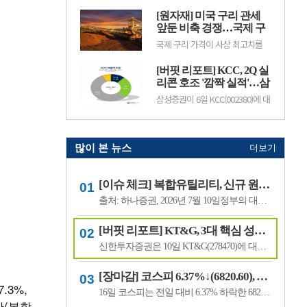
기존 24만원에서 18만원으로 하향
인 성장 국면에 진입하면서 실적과
했다. 현대백화점의 전일 종가는
[원자재] 미국 구리 관세
배당 확대가 기대된다고 전망했다.
11만100원이다.주영훈 NH투자증
이에 투자의견 '매수(BUY)'와 목표
앞둔 비축 경쟁…국제 구
권 연.
주가 14만원을 유지했다. SK텔레
리 가격 사상 최고치 경신
국제 구리 가격이 사상 최고치를
콤의 전일종가는 9만3000원이다.
경신하며 강세를 이어가고 있다.
김홍식 하나증권 연구원은 "SK텔
미국의 추가 구리 관세 부과를 앞
레콤의 올해 2분기 연결 기준 영업
[버핏 리포트] KCC, 2Q 실
두고 기업들이 미리 물량 확보에
이익은 5660억원으로 시장 기대치
나선 데다, 미국 외 지역에서는 공
리콘 호조 '깜짝 실적'…삼
를 웃돌.
급 부족과 생산 차질까지 겹치면서
성물산 배당 유입도 긍정
삼성증권이 6일 KCC(002380)에 대
가격이 빠르게 상승한 것으로 풀이
적 - 삼성
해 "실리콘과 건자재 부문의 수익
된다.지난 8월 5일 뉴욕상업거래
성 회복으로 2분기 깜짝 실적을 달
소(COMEX)의 9월물 구리 가격은
성한 데 이어, 배당 유입을 바탕으
장중 톤당 1만4781달러(원화 약
로 한 주주환원 정책이 기대되지만
2040만원)까.
최근 주가 약세를 보이고 있다"며
많이 본 뉴스
더보기
투자의견 '매수'를 유지하고 목표
주가는 65만원으로 '하향'했다.
KCC의 전일종가는 43만2000원이
[이슈 체크] 복합유틸리티, 신규 원전 최대 4기 가능성…한국전력 장기 성장 기대
다.조현렬 삼성증권 애널리스트...
출처: 하나증권, 2026년 7월 10일정부의 대규모 산업 투자로 전력 수요가 늘어날 것으로 예상되면서 제12차 전력수급기본계획에 신규 원전과 액화천연가스(LNG) 발전 설비 확대가 포함될 가능성이 있다는 분석이 나왔다.올해 발표가 예상됐던 제12차 전력수급기본계획 최종안은 정부의 3대 메가프로젝트 관련 내용을 반영하면서 발표 시점이 늦.
[버핏 리포트] KT&G, 3대 핵심 성장 산업·신성장동력 통해 견조한 주가 기대 – 신한
신한투자증권은 10일 KT&G(278470)에 대해 3대 핵심 성장 산업(전자담배, 글로벌, 건기식)과 니코틴 파우치 등 신성장동력이 견조한 주가를 만들 것이라며, 투자의견 ‘매수’와 목표주가 22만원을 유지했다. KT&G의 전일 종가는 17만6400원이다.조상훈 신한투자증권 애널리스트는 “2분기 매출액 1조6630억원(+7.4%, 이하 전년동기대비), 영업...
[장마감] 코스피 6.37%↓(6820.60), 코스닥 4.53%↓(791.84)
.3%,
16일 코스피는 전일 대비 6.37% 하락한 6820.60포인트로 마감했다. 이날 개인은 3조6606억원을 순매수했고 외국인과 기관은 각각 1조3920억원, 2조3682억원을 순매도했다.코스닥은 전일 대비 4.53% 내린 791.84포인트로 거래를 마쳤다. 개인은 4467억원을 순매수한 반면 외국인과 기관은 각각 3065억원, 1563억원을 순매도했다.임정은 KB증권 연구원은 KB리서...
탄(복합