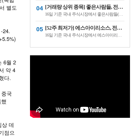
면서 별도
[거래량 상위 종목] 좋은사람들, 전일비 29.90% ↑... 현재가 530원
16일 기준 국내 주식시장에서 좋은사람들(033340)이 전일비 ▲122원(29.90%) 오른 530원에 거래 중이다.좋은사람들은 내의류와 언더웨어 등을 제조·판매하는 의류 전문기업이다. 소비 경기와 브랜드 판매 흐름, 수급 변화에 따라 주가 변동성이 나타날 수 있다.이어 씨피시스템(413630, 3360원, ▲370, 12.37%), 조아제약(034940, 625원, ▲53, 9.27%), 웰크..
[52주 최저가] 에스아이리소스, 전일비 29.78.% ↓... 현재가 125원
24.
16일 기준 국내 주식시장에서 에스아이리소스(065420)가 전일비 ▼53원(-29.78%) 내린 125원에 거래 중이다.에스아이리소스는 자원개발 및 에너지 관련 사업을 영위하는 기업으로, 원자재 가격과 에너지 수급 흐름에 따라 주가 변동성이 나타날 수 있다. 최근 투자심리 위축과 수급 변화가 맞물리며 52주 최저가를 기록한 것으로 보인다.이어 레몬..
5.5%)
 6월 2
서 약 4
밝혔다.
근 중국
록했
임상 데
 기점으