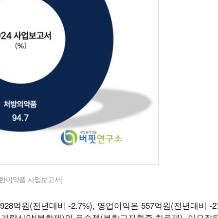
년 한미약품 사업보고서]
억원(전년대비 -2.7%), 영업이익은 557억원(전년대비 -27
요 개량신약(복합제)인 로수젯(복합고지혈증 치료제), 아모잘