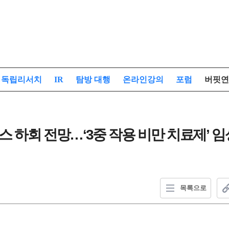
독립리서치
IR
탐방 대행
온라인강의
포럼
버핏연
스 하회 전망…‘3중 작용 비만 치료제’ 임
목록으로