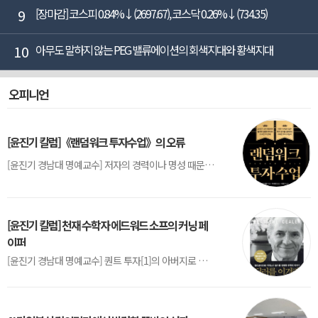
9
[장마감] 코스피 0.84%↓(2697.67), 코스닥 0.26%↓(734.35)
10
아무도 말하지 않는 PEG 밸류에이션의 회색지대와 황색지대
오피니언
[윤진기 칼럼]《랜덤워크 투자수업》의 오류
[윤진기 경남대 명예교수] 저자의 경력이나 명성 때문인지 2020년에 번역 출판된 《랜덤워크 투자수업》(A Random Walk Down Wall Street) 12판은 표지부터가 거창하다. ‘45년간 12번 개정하며 철저히 검증한 투자서’, ‘전문가 부럽지 않은 투자 감각을 길러주는 위대한 투자지침서’ 라는 은빛 광고문구로 독자를 유혹한다.[1] 출판 50주...
[윤진기 칼럼] 천재 수학자 에드워드 소프의 커닝 페
이퍼
[윤진기 경남대 명예교수] 퀀트 투자[1]의 아버지로 불리는 에드워드 소프(Edward O. Thorp)는 수학계에서 천재로 알려진 인물이다. 그는 수학자이지만, 투자 업계에도 여러 가지 흥미로운 일화를 남겼다.수학을 이용하여 카지노를 이길 수 있는지가 궁금했던 그는 동료 교수가 소개해 준 블랙잭(Blackjack) 전략의 핵심을 손바닥 크기의 종이에 요...