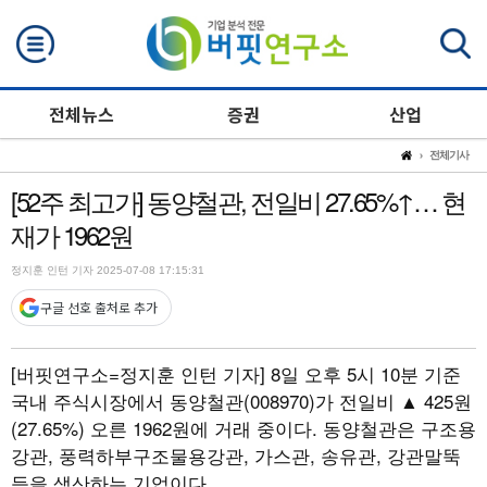
검색
전체뉴스
증권
산업
전체기사
[52주 최고가] 동양철관, 전일비 27.65%↑… 현
재가 1962원
정지훈 인턴 기자 2025-07-08 17:15:31
구글 선호 출처로 추가
[버핏연구소=정지훈 인턴 기자]
8일 오후 5시 10분 기준
국내 주식시장에서 동양철관(008970)가 전일비 ▲ 425원
(27.65%) 오른 1962원에 거래 중이다. 동양철관은 구조용
강관, 풍력하부구조물용강관, 가스관, 송유관, 강관말뚝
등을 생산하는 기업이다.