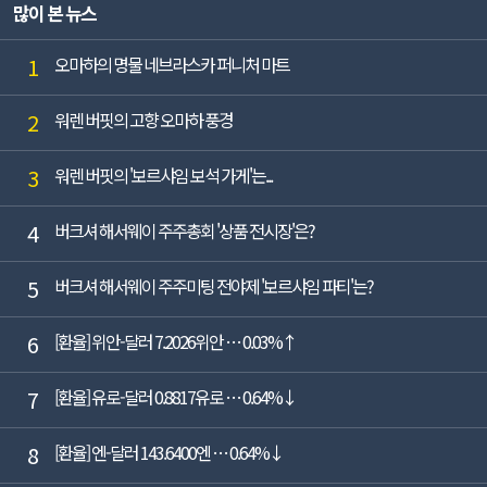
많이 본 뉴스
1
오마하의 명물 네브라스카 퍼니처 마트
2
워렌 버핏의 고향 오마하 풍경
3
워렌 버핏의 '보르샤임 보석 가게'는...
4
버크셔 해서웨이 주주총회 '상품 전시장'은?
5
버크셔 해서웨이 주주미팅 전야제 '보르샤임 파티'는?
6
[환율] 위안-달러 7.2026위안 … 0.03%↑
7
[환율] 유로-달러 0.8817유로 … 0.64%↓
8
[환율] 엔-달러 143.6400엔 … 0.64%↓