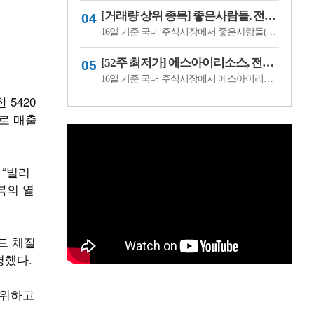
[거래량 상위 종목] 좋은사람들, 전일비 29.90% ↑... 현재가 530원
16일 기준 국내 주식시장에서 좋은사람들(033340)이 전일비 ▲122원(29.90%) 오른 530원에 거래 중이다.좋은사람들은 내의류와 언더웨어 등을 제조·판매하는 의류 전문기업이다. 소비 경기와 브랜드 판매 흐름, 수급 변화에 따라 주가 변동성이 나타날 수 있다.이어 씨피시스템(413630, 3360원, ▲370, 12.37%), 조아제약(034940, 625원, ▲53, 9.27%), 웰크..
[52주 최저가] 에스아이리소스, 전일비 29.78.% ↓... 현재가 125원
16일 기준 국내 주식시장에서 에스아이리소스(065420)가 전일비 ▼53원(-29.78%) 내린 125원에 거래 중이다.에스아이리소스는 자원개발 및 에너지 관련 사업을 영위하는 기업으로, 원자재 가격과 에너지 수급 흐름에 따라 주가 변동성이 나타날 수 있다. 최근 투자심리 위축과 수급 변화가 맞물리며 52주 최저가를 기록한 것으로 보인다.이어 레몬..
 5420
로 매출
 “빌리
복의 열
드 체질
명했다.
영위하고