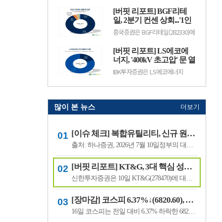
수출 확대와 실적 성장 기대감에
(12.50%) 오른 882원에 거래 중이
따라 주가 변동성이 나타날 수 있
[버핏 리포트] BGF리테
다.랩지노믹스는 분자진단 및 유전
다.이어 BGF리테일(282330, 15만
체 분석 서비스를 제공하는 기업으
일, 2분기 컨센 상회...'1인
3100원, ▲1만9600, 1...
로, 진단키트와 임상 유전체 검사
가구 증가' '방한 외국인
흥국증권은 BGF리테일(282330)에
등을 주요 사업으로 영위하고 있
소비 확대' 구조적 수혜 전
대해 1~2인 가구 증가와 방한 외국
다. 바이오·진단 업종 투자심리와
인 소비 확대에 따른 구조적 수혜
망 - 흥국
수급 변화에 따라 주가 변동성이
[버핏 리포트] LS에코에
가 이어질 것으로 전망하며 투자의
나타날 수 있다.이어 폴라리스
견 ‘매수’를 유지했다. 목표주가는
너지, '400kV 초고압' 문 열
AI(039980, 6...
기존 18만원에서 19만원으로 상향
었다...2027년 본격 수혜 기
IBK투자증권은 LS에코에너지
했다. BGF리테일의 전일 종가는
대 - IBK
(229640)에 대해 소재 사업과 버스
13만3500원이다.박종렬 흥국증권
덕트를 중심으로 안정적인 실적 성
연구원은 “1~2인 가구 증가에 따
장세가 이어지고 오는 2027년부터
른 구조적인 소비 환경 변화의 수.
초고압 케이블이 새로운 성장동력
으로 자리 잡을 전망이라며 투자의
많이 본 뉴스
더보기
견 '매수'를 유지하고 목표주가 7
만6000원을 유지했다. LS에코에
너지의 전일 종가는 4만5550원이
[이슈 체크] 복합유틸리티, 신규 원전 최대 4기 가능성…한국전력 장기 성장 기대
다.김태현 IBK투자증권 연구원은
"올해 2분기 .
출처: 하나증권, 2026년 7월 10일정부의 대규모 산업 투자로 전력 수요가 늘어날 것으로 예상되면서 제12차 전력수급기본계획에 신규 원전과 액화천연가스(LNG) 발전 설비 확대가 포함될 가능성이 있다는 분석이 나왔다.올해 발표가 예상됐던 제12차 전력수급기본계획 최종안은 정부의 3대 메가프로젝트 관련 내용을 반영하면서 발표 시점이 늦.
[버핏 리포트] KT&G, 3대 핵심 성장 산업·신성장동력 통해 견조한 주가 기대 – 신한
신한투자증권은 10일 KT&G(278470)에 대해 3대 핵심 성장 산업(전자담배, 글로벌, 건기식)과 니코틴 파우치 등 신성장동력이 견조한 주가를 만들 것이라며, 투자의견 ‘매수’와 목표주가 22만원을 유지했다. KT&G의 전일 종가는 17만6400원이다.조상훈 신한투자증권 애널리스트는 “2분기 매출액 1조6630억원(+7.4%, 이하 전년동기대비), 영업...
[장마감] 코스피 6.37%↓(6820.60), 코스닥 4.53%↓(791.84)
16일 코스피는 전일 대비 6.37% 하락한 6820.60포인트로 마감했다. 이날 개인은 3조6606억원을 순매수했고 외국인과 기관은 각각 1조3920억원, 2조3682억원을 순매도했다.코스닥은 전일 대비 4.53% 내린 791.84포인트로 거래를 마쳤다. 개인은 4467억원을 순매수한 반면 외국인과 기관은 각각 3065억원, 1563억원을 순매도했다.임정은 KB증권 연구원은 KB리서...