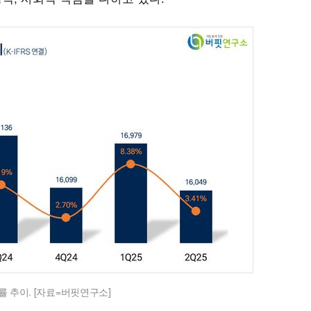
률 추이. [자료=버핏연구소]