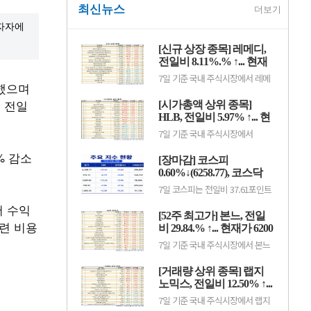
최신뉴스
더보기
투자자에
[신규 상장 종목] 레메디,
전일비 8.11%.% ↑... 현재
가 1만530원
7일 기준 국내 주식시장에서 레메
회했으며
디(387690)가 전일비 ▲790원
(8.11%) 오른 1만530원에 거래 중
 전일
[시가총액 상위 종목]
이다.레메디는 의료기기 관련 사업
을 영위하는 기업으로, 신규 상장
HLB, 전일비 5.97% ↑... 현
이후 투자자 수급과 성장 기대감에
재가 3만7300원
7일 기준 국내 주식시장에서
따라 주가 변동성이 나타날 수 있
HLB(028300)가 전일비 ▲2100원
다.이어 에이치엘지노믹스
(5.97%) 오른 3만7300원에 거래
% 감소
(0156T0, 1만870원, ▲370,
[장마감] 코스피
중이다.HLB는 항암제 개발을 중심
3.52%), 스트라드비젼(475040,
으로 바이오 사업을 영위하는 기업
0.60%↓(6258.77), 코스닥
3070원, ▲30, 0.99%), 세미티에
으로, 신약 허가와 임상 결과, 글로
스(0017J0, 3110...
0.36%↓(798.81)
7일 코스피는 전일비 37.61포인트
벌 판매 기대감 등에 따라 주가 변
(0.60%) 하락한 6258.77pt로 마감
동성이 나타날 수 있다.이어 에코
서 수익
했다. 이날 개인과 기관은 각각
프로비엠(247540, 10만7000원,
[52주 최고가] 본느, 전일
3451억원, 8880억원 순매수했고,
▲4500, 4.39%), LG에너지솔루션
련 비용
외국인은 1조2550억원 순매도했
비 29.84.% ↑... 현재가 6200
(373220, 36만원, ▲1만5000,
다.코스닥은 전일비 2.86포인트
4.35%), 한.
원
7일 기준 국내 주식시장에서 본느
(0.36%) 하락한 798.81pt로 마쳤
(226340)가 전일비 ▲1425원
다. 이날 개인은 3798억원 순매수
(29.84%) 오른 6200원에 거래 중
했고, 외국인과 기관은 각각 2943
[거래량 상위 종목] 랩지
이다.본느는 화장품 ODM·브랜드
억원, 1049억원 순매도했다.임정
사업을 영위하는 기업으로, 색조·
노믹스, 전일비 12.50% ↑...
은 KB증권 연구원은 KB리서치 장
기초 화장품 등 뷰티 제품을 중심
마감.
현재가 882원
7일 기준 국내 주식시장에서 랩지
으로 사업을 전개하고 있다. K뷰티
노믹스(084650)가 전일비 ▲98원