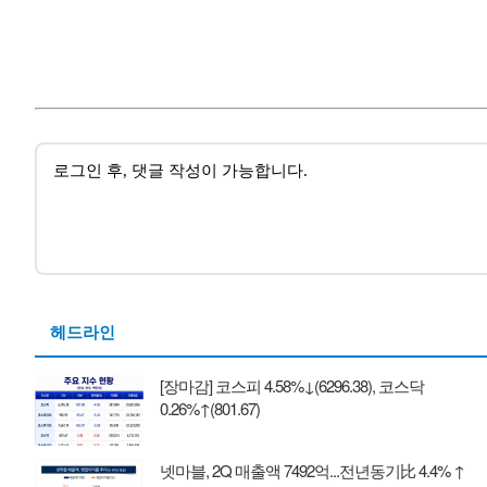
헤드라인
[장마감] 코스피 4.58%↓(6296.38), 코스닥
0.26%↑(801.67)
넷마블, 2Q 매출액 7492억...전년동기比 4.4% ↑