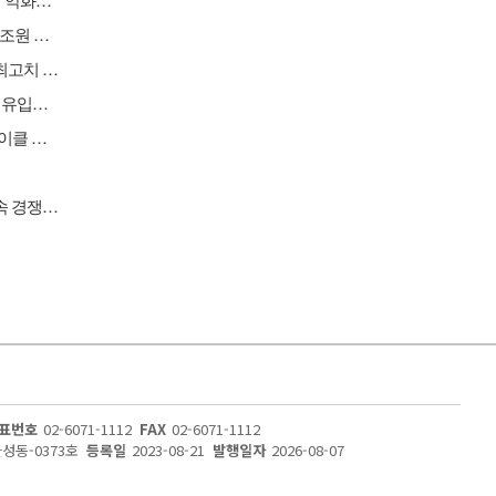
[버핏 리포트] SK텔레콤, AI 사업 성과 가시화…연간 영업이익 2조원 기대 - 하나
[원자재] 미국 구리 관세 앞둔 비축 경쟁…국제 구리 가격 사상 최고치 경신
[버핏 리포트] KCC, 2Q 실리콘 호조 '깜짝 실적'…삼성물산 배당 유입도 긍정적 - 삼성
[버핏 리포트] 심텍, SOCAMM향 매출액 확대로 역대급 실적 사이클 돌입 – 교보
[이슈 체크] 자동차, 현대차·기아 전기차 판매 호조…중국 공세 속 경쟁력 시험대
표번호
02-6071-1112
FAX
02-6071-1112
울성동-0373호
등록일
2023-08-21
발행일자
2026-08-07