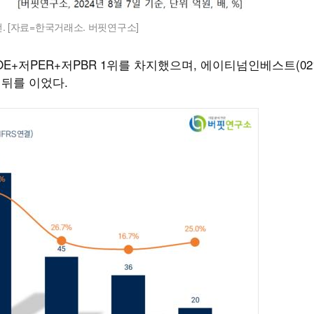
선. [자료=한국거래소. 버핏연구소]
저PER+저PBR 1위를 차지했으며, 에이티넘인베스트(0210
가 뒤를 이었다.