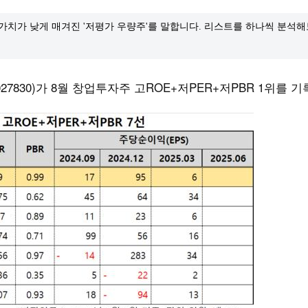
서 가치가 낮게 매겨진 '저평가 우량주'를 말합니다. 리스트를 하나씩 분석해
7830)가 8월 창업투자주 고ROE+저PER+저PBR 1위를 기