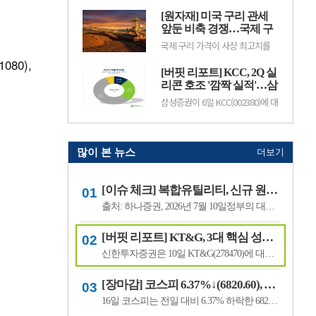
기존 24만원에서 18만원으로 하향
인 성장 국면에 진입하면서 실적과
했다. 현대백화점의 전일 종가는
[원자재] 미국 구리 관세
배당 확대가 기대된다고 전망했다.
11만100원이다.주영훈 NH투자증
이에 투자의견 '매수(BUY)'와 목표
앞둔 비축 경쟁…국제 구
권 연.
주가 14만원을 유지했다. SK텔레
리 가격 사상 최고치 경신
국제 구리 가격이 사상 최고치를
콤의 전일종가는 9만3000원이다.
경신하며 강세를 이어가고 있다.
김홍식 하나증권 연구원은 "SK텔
80),
미국의 추가 구리 관세 부과를 앞
레콤의 올해 2분기 연결 기준 영업
[버핏 리포트] KCC, 2Q 실
두고 기업들이 미리 물량 확보에
이익은 5660억원으로 시장 기대치
나선 데다, 미국 외 지역에서는 공
리콘 호조 '깜짝 실적'…삼
를 웃돌.
급 부족과 생산 차질까지 겹치면서
성물산 배당 유입도 긍정
삼성증권이 6일 KCC(002380)에 대
가격이 빠르게 상승한 것으로 풀이
적 - 삼성
해 "실리콘과 건자재 부문의 수익
된다.지난 8월 5일 뉴욕상업거래
성 회복으로 2분기 깜짝 실적을 달
소(COMEX)의 9월물 구리 가격은
성한 데 이어, 배당 유입을 바탕으
장중 톤당 1만4781달러(원화 약
로 한 주주환원 정책이 기대되지만
2040만원)까.
최근 주가 약세를 보이고 있다"며
많이 본 뉴스
더보기
투자의견 '매수'를 유지하고 목표
주가는 65만원으로 '하향'했다.
KCC의 전일종가는 43만2000원이
[이슈 체크] 복합유틸리티, 신규 원전 최대 4기 가능성…한국전력 장기 성장 기대
다.조현렬 삼성증권 애널리스트...
출처: 하나증권, 2026년 7월 10일정부의 대규모 산업 투자로 전력 수요가 늘어날 것으로 예상되면서 제12차 전력수급기본계획에 신규 원전과 액화천연가스(LNG) 발전 설비 확대가 포함될 가능성이 있다는 분석이 나왔다.올해 발표가 예상됐던 제12차 전력수급기본계획 최종안은 정부의 3대 메가프로젝트 관련 내용을 반영하면서 발표 시점이 늦.
[버핏 리포트] KT&G, 3대 핵심 성장 산업·신성장동력 통해 견조한 주가 기대 – 신한
신한투자증권은 10일 KT&G(278470)에 대해 3대 핵심 성장 산업(전자담배, 글로벌, 건기식)과 니코틴 파우치 등 신성장동력이 견조한 주가를 만들 것이라며, 투자의견 ‘매수’와 목표주가 22만원을 유지했다. KT&G의 전일 종가는 17만6400원이다.조상훈 신한투자증권 애널리스트는 “2분기 매출액 1조6630억원(+7.4%, 이하 전년동기대비), 영업...
[장마감] 코스피 6.37%↓(6820.60), 코스닥 4.53%↓(791.84)
16일 코스피는 전일 대비 6.37% 하락한 6820.60포인트로 마감했다. 이날 개인은 3조6606억원을 순매수했고 외국인과 기관은 각각 1조3920억원, 2조3682억원을 순매도했다.코스닥은 전일 대비 4.53% 내린 791.84포인트로 거래를 마쳤다. 개인은 4467억원을 순매수한 반면 외국인과 기관은 각각 3065억원, 1563억원을 순매도했다.임정은 KB증권 연구원은 KB리서...