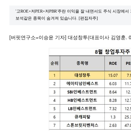
'고ROE+저PER+저PBR'주란 이익을 잘 내면서도 주식 시장에
보석같은 종목이 숨겨져 있습니다. [편집자주]
[버핏연구소=이승윤 기자] 대성창투(대표이사 김영훈. 02