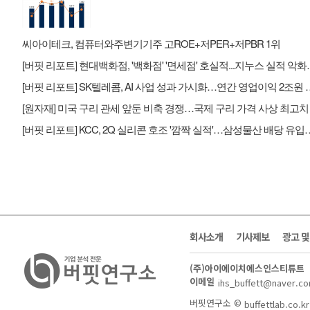
씨아이테크, 컴퓨터와주변기기주 고ROE+저PER+저PBR 1위
[버핏 리포트] 현대백화점, '백
[버핏 리포트] SK텔레콤, AI 사업 
[버핏 리포트] KCC, 2Q 실리콘 호조 '깜짝
회사소개
기사제보
광고 
(주)아이에이치에스인스티튜트
이메일
ihs_buffett@naver.c
버핏연구소 ©
buffettlab.co.kr