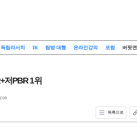
독립리서치
IR
탐방 대행
온라인강의
포럼
버핏연
+저PBR 1위
2:09
목록으로