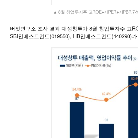
8월 창업투자주 고ROE+저PER+저PBR 7
버핏연구소 조사 결과 대성창투가 8월 창업투자주 고ROE+
SBI인베스트먼트(019550), HB인베스트먼트(440290)