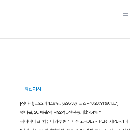
최신기사
[장마감] 코스피 4.58%↓(6296.38), 코스닥 0.26%↑(801.67)
넷마블, 2Q 매출액 7492억...전년동기比 4.4% ↑
씨아이테크, 컴퓨터와주변기기주 고ROE+저PER+저PBR 1위