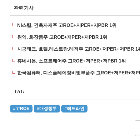
관련기사
NI스틸, 건축자재주 고ROE+저PER+저PBR 1위
원익, 화장품주 고ROE+저PER+저PBR 1위
시공테크, 호텔,레스토랑,레저주 고ROE+저PER+저PBR 1
휴네시온, 소프트웨어주 고ROE+저PER+저PBR 1위
한국컴퓨터, 디스플레이장비및부품주 고ROE+저PER+저PB
TAG
#고ROE
#대성창투
#헤드라인