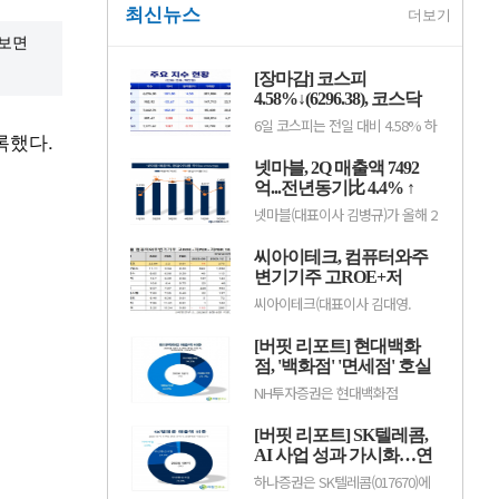
최신뉴스
더보기
보면 
[장마감] 코스피
4.58%↓(6296.38), 코스닥
0.26%↑(801.67)
6일 코스피는 전일 대비 4.58% 하
록했다.
락한 6296.38포인트로 마감했다.
이날 개인은 4조1084억원을 순매
넷마블, 2Q 매출액 7492
수했고 외국인과 기관은 각각 4조
66억원, 2366억원을 순매도했다.
억...전년동기比 4.4% ↑
코스닥은 전일 대비 0.26% 오른
넷마블(대표이사 김병규)가 올해 2
801.67포인트로 거래를 마쳤다. 개
분기 실적으로 매출액 7492억원,
인과 기관은 각각 1279억원, 1652
영업이익 801억원을 기록했다고
억원을 순매수한 반면 외국인은
씨아이테크, 컴퓨터와주
지난 5일 밝혔다(K-IFRS 연결). 전
2923억원을 순매도했다.임정은
년동기대비 매출액은 4.4% 증가
변기기주 고ROE+저
KB증권 연구원은 KB리서치 장...
했고, 영업이익은 20.8% 감소했
PER+저PBR 1위
씨아이테크(대표이사 김대영.
다.직전 분기와 비교하면 매출액과
004920)가 8월 컴퓨터와주변기기
영업이익은 각각 15.0%, 50.8%
주 고ROE+저PER+저PBR 1위를
늘어났으며, 현금창출능력을 나타
[버핏 리포트] 현대백화
기록했다.버핏연구소 조사 결과 씨
내는 상각전영업이익(EBITDA)은
아이테크가 8월 컴퓨터와주변기기
점, '백화점' '면세점' 호실
1120억원으로 집계됐다....
주 고ROE+저PER+저PBR 1위를
적...지누스 실적 악화로
NH투자증권은 현대백화점
차지했으며, 아이디스홀딩스
컨센 하회 - NH
(069960)에 대해 자회사 지누스 실
(054800), 오픈베이스(049480), 아
적 악화로 2분기 연결 실적은 시장
이디피(332370)가 뒤를 이었다.씨
[버핏 리포트] SK텔레콤,
기대치를 밑돌았지만, 본업인 백화
아이테크는 지난 1분기 매출액 66
점과 면세점은 기대 수준의 호실적
AI 사업 성과 가시화…연
억원, 영업손실 15억원으로 전년
을 이어갔다고 평가했다. 투자의견
동기대..
간 영업이익 2조원 기대 -
하나증권은 SK텔레콤(017670)에
‘매수’를 유지했으나 목표주가는
하나
대해 인공지능(AI) 사업이 본격적