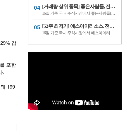
[거래량 상위 종목] 좋은사람들, 전일비 29.90% ↑... 현재가 530원
16일 기준 국내 주식시장에서 좋은사람들(033340)이 전일비 ▲122원(29.90%) 오른 530원에 거래 중이다.좋은사람들은 내의류와 언더웨어 등을 제조·판매하는 의류 전문기업이다. 소비 경기와 브랜드 판매 흐름, 수급 변화에 따라 주가 변동성이 나타날 수 있다.이어 씨피시스템(413630, 3360원, ▲370, 12.37%), 조아제약(034940, 625원, ▲53, 9.27%), 웰크..
[52주 최저가] 에스아이리소스, 전일비 29.78.% ↓... 현재가 125원
16일 기준 국내 주식시장에서 에스아이리소스(065420)가 전일비 ▼53원(-29.78%) 내린 125원에 거래 중이다.에스아이리소스는 자원개발 및 에너지 관련 사업을 영위하는 기업으로, 원자재 가격과 에너지 수급 흐름에 따라 주가 변동성이 나타날 수 있다. 최근 투자심리 위축과 수급 변화가 맞물리며 52주 최저가를 기록한 것으로 보인다.이어 레몬..
29% 감
투를 포함
다.
 199