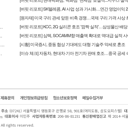
화점' '면세점' 호실적...지누스 실적 악화로 컨센 하회 - NH
성과 가시화…연간 영업이익 2조원 기대 - 하나
[시황] 미국증시, 중동 협상 기대에도 대형 기술주 약세로 혼조
[원자재] 미국 구리 관세 앞둔 비축 경쟁…국제 구리 가격 사상 최고치 경신
 실적'…삼성물산 배당 유입도 긍정적 - 삼성
및 제휴문의
개인정보취급방침
청소년보호정책
메일수집거부
주소
(07241) 서울특별시 영등포구 은행로 58, 901호(여의도동, 삼도오피스텔)
대
대표이사
이민주
사업자등록번호
206-86-81231
통신판매업신고
제 2014-서
om
All rights reserved.