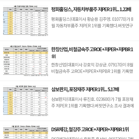
퓨터와주변기기주 고ROE+저PER+저PBR 1위를
평화홀딩스, 자동차부품주 저PER 1위... 1.22배
차지했으며, 아이디스홀딩스(054800), 오픈베이스
(049480), 아이디피(332370)가 뒤를 이었다.씨아이
평화홀딩스(대표이사 황순용 김주영. 010770)가 8
테크는 지난 1분기 매출액 66억원, 영업손실 15억원
월 자동차부품주 저PER 1위를 기록했다.버핏연구
으로 전년동기대...
소 조사 결과에 따르면 평화홀딩스가 8월 자동차부
품주 PER 1.22배로 가장 낮았다. 이어 티에이치엔
(019180)(1.32), 일지테크(019540)(1.65), 동원모빌
한창산업, 비철금속주 고ROE+저PER+저PBR 1
리티(018500)(1.74)가 뒤를 이었다.평화홀딩스는 1
위
분기 매출액 2251억원, 영업이익 123억원으로 전년
동기대비 ...
한창산업(대표이사 강호익 강상균. 079170)이 8월
비철금속주 고ROE+저PER+저PBR 1위를 기록했
다.버핏연구소 조사 결과 한창산업이 8월 비철금속
주 고ROE+저PER+저PBR 1위를 차지했으며,
삼보판지, 포장재주 저PER 1위... 5.17배
DSR(155660), 태경비케이(014580), 제일연마
(001560)가 뒤를 이었다.한창산업은 지난 1분기 매
삼보판지(대표이사 류진호. 023600)가 7월 포장재
출액 212억원, 영업이익 7억원으로 전년동기대비
주 저PER 1위를 기록했다.버핏연구소 조사 결과에
각각 2.8%, 12.5% 감소했다(K-IFRS ...
따르면 삼보판지가 7월 포장재주 PER 5.17배로 가
장 낮았다. 이어 대륙제관(004780)(5.92), 삼양패키
징(272550)(6.68), 한국팩키지(037230)(7.35)가 뒤
DSR제강, 철강주 고ROE+저PER+저PBR 1위
를 이었다.삼보판지는 1분기 매출액 1311억원, 영업
이익 53억원으로 전년동기대비 매출액은 2.6% 증