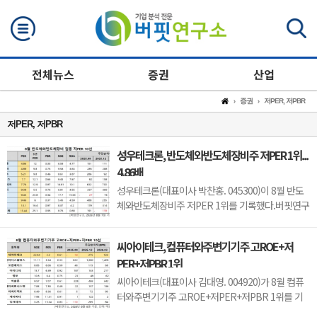
검색
전체뉴스
증권
산업
증권
저PER, 저PBR
저PER, 저PBR
성우테크론, 반도체와반도체장비주 저PER 1위...
4.86배
성우테크론(대표이사 박찬홍. 045300)이 8월 반도
체와반도체장비주 저PER 1위를 기록했다.버핏연구
소 조사 결과에 따르면 성우테크론이 8월 반도체와
반도체장비주 PER 4.86배로 가장 낮았다. 이어 유
씨아이테크, 컴퓨터와주변기기주 고ROE+저
니트론텍(142210)(4.89), 유니퀘스트(077500)
PER+저PBR 1위
(5.21), 로체시스템즈(071280)(7.7)가 뒤를 이었다.
성우테크론은 1분기 매출액 118억원, 영업이익 14
씨아이테크(대표이사 김대영. 004920)가 8월 컴퓨
억원으로 전년...
터와주변기기주 고ROE+저PER+저PBR 1위를 기
록했다.버핏연구소 조사 결과 씨아이테크가 8월 컴