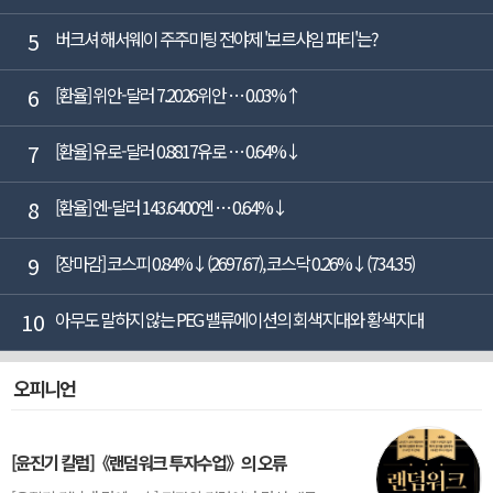
5
버크셔 해서웨이 주주미팅 전야제 '보르샤임 파티'는?
6
[환율] 위안-달러 7.2026위안 … 0.03%↑
7
[환율] 유로-달러 0.8817유로 … 0.64%↓
8
[환율] 엔-달러 143.6400엔 … 0.64%↓
9
[장마감] 코스피 0.84%↓(2697.67), 코스닥 0.26%↓(734.35)
10
아무도 말하지 않는 PEG 밸류에이션의 회색지대와 황색지대
오피니언
[윤진기 칼럼]《랜덤워크 투자수업》의 오류