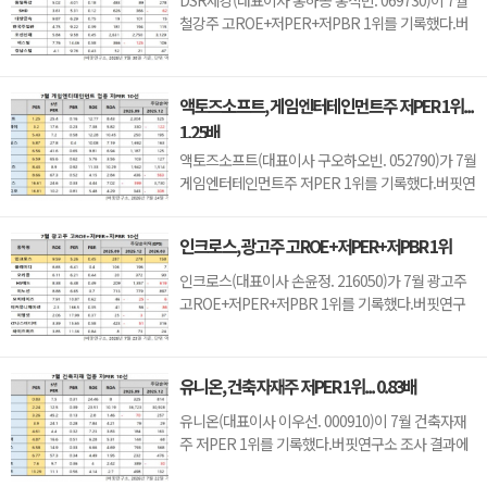
DSR제강(대표이사 홍하종 홍석빈. 069730)이 7월
가, 영업이...
철강주 고ROE+저PER+저PBR 1위를 기록했다.버
핏연구소 조사 결과 DSR제강이 7월 철강주 고
ROE+저PER+저PBR 1위를 차지했으며, KG스틸
(016380), CS홀딩스(000590), 원일특강(012620)가
액토즈소프트, 게임엔터테인먼트주 저PER 1위...
뒤를 이었다.DSR제강은 지난 1분기 매출액 567억
1.25배
원, 영업이익 66억원으로 전년동기대비 각각 8.2%,
10% 증가했다(K-IFRS 연결).구글이 2...
액토즈소프트(대표이사 구오하오빈. 052790)가 7월
게임엔터테인먼트주 저PER 1위를 기록했다.버핏연
구소 조사 결과에 따르면 액토즈소프트가 7월 게임
엔터테인먼트주 PER 1.25배로 가장 낮았다. 이어
인크로스, 광고주 고ROE+저PER+저PBR 1위
위메이드플레이(123420)(3.2), 엠게임(058630)
(5.43), 네오위즈홀딩스(042420)(5.87)가 뒤를 이었
인크로스(대표이사 손윤정. 216050)가 7월 광고주
다.액토즈소프트는 1분기 매출액 101억원, 영업이
고ROE+저PER+저PBR 1위를 기록했다.버핏연구
익 19억원...
소 조사 결과 인크로스가 7월 광고주 고ROE+저
PER+저PBR 1위를 차지했으며, 플레이디
(237820), 오리콤(010470), HS애드(035000)가 뒤
유니온, 건축자재주 저PER 1위... 0.83배
를 이었다.인크로스는 지난 1분기 매출액 105억원,
영업이익 15억원으로 전년동기대비 매출액은 2.9%
유니온(대표이사 이우선. 000910)이 7월 건축자재
증가, 영업이익은 25% 감소했다(K-...
주 저PER 1위를 기록했다.버핏연구소 조사 결과에
따르면 유니온이 7월 건축자재주 PER 0.83배로 가