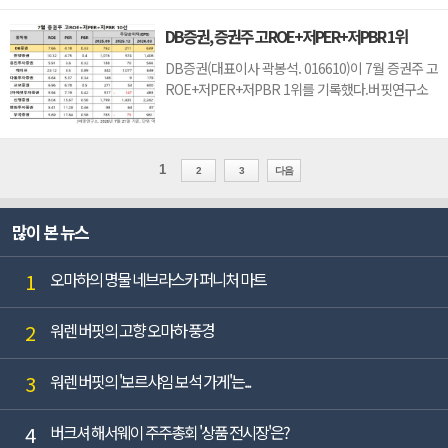
장 낮았다. 이어 KCC(002380)(2.24), 동양(001520)
(3.26), 벽산(007210)(3.9)가 뒤를 이었다.유니온은
DB증권, 증권주 고ROE+저PER+저PBR 1위
1분기 매출액 452억원, 영업손실 7억원으로 전년동
기대비 매출액은 10.3% 감소, 영업이익은 17억원
DB증권(대표이사 곽봉석. 016610)이 7월 증권주 고
감소하며 적...
ROE+저PER+저PBR 1위를 기록했다.버핏연구소
조사 결과 DB증권이 7월 증권주 고ROE+저PER+저
PBR 1위를 차지했으며, 한양증권(001750), 유진투
자증권(001200), 케이프(064820)가 뒤를 이었
1
다.DB증권은 지난 1분기 매출액 1조752억원, 영업
2
3
다음
이익 302억원으로 전년동기대비 각각 145.9%,
24.8% 증가했다(K-IFRS 연결).최근 ...
많이 본 뉴스
1
오마하의 명물 네브라스카 퍼니처 마트
2
워렌 버핏의 고향 오마하 풍경
3
워렌 버핏의 '보르샤임 보석 가게'는...
4
버크셔 해서웨이 주주총회 '상품 전시장'은?