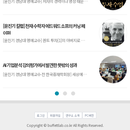
[윤진기 경남대 명예교수] 저자의 경력이나 명성 때문인지 2020년에 번역 출판된 《랜덤워크 투자수업》(A Random Walk Down Wall Street) 12판은 표지부터가 거창하다. ‘45년간 12번 개정하며 철저히 검증한 투자서’, ‘전문가 부럽지 않은 투자 감각을 길러주는 위대한 투자지침서’ 라는 은빛 광고문구로 독자를 유혹한다.[1] 출판 50주...
[윤진기 칼럼] 천재 수학자 에드워드 소프의 커닝 페
이퍼
[윤진기 경남대 명예교수] 퀀트 투자[1]의 아버지로 불리는 에드워드 소프(Edward O. Thorp)는 수학계에서 천재로 알려진 인물이다. 그는 수학자이지만, 투자 업계에도 여러 가지 흥미로운 일화를 남겼다.수학을 이용하여 카지노를 이길 수 있는지가 궁금했던 그는 동료 교수가 소개해 준 블랙잭(Blackjack) 전략의 핵심을 손바닥 크기의 종이에 요...
AI 기업분석 강의평가에서 발견한 뜻밖의 성과
[윤진기 경남대 명예교수∙전 한국중재학회장] 세상에는 우연처럼 보이지만 인류의 진보를 이끌어낸 사건들이 있다. 영국의 알렉산더 플레밍(Alexander Fleming)이 곰팡이 핀 페트리 접시(Petri dish)를 버리지 않고[1] 관찰해 페니실린을 발견한 것은 그 대표적 사례다. 무심히 지나쳤다면 결코 없었을 혁신이었다.지난 7월 5일, 필자가 개발한 기업...
로그인
회원가입
연구소 소개
PC버전
Copyright © buffettlab.co.kr All Rights Reserved.