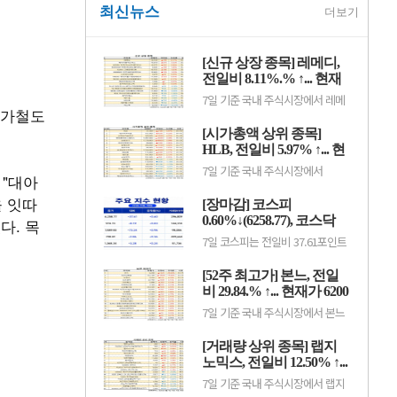
최신뉴스
더보기
[신규 상장 종목] 레메디,
전일비 8.11%.% ↑... 현재
가 1만530원
7일 기준 국내 주식시장에서 레메
국가철도
디(387690)가 전일비 ▲790원
(8.11%) 오른 1만530원에 거래 중
[시가총액 상위 종목]
이다.레메디는 의료기기 관련 사업
을 영위하는 기업으로, 신규 상장
HLB, 전일비 5.97% ↑... 현
이후 투자자 수급과 성장 기대감에
재가 3만7300원
7일 기준 국내 주식시장에서
따라 주가 변동성이 나타날 수 있
 "대아
HLB(028300)가 전일비 ▲2100원
다.이어 에이치엘지노믹스
(5.97%) 오른 3만7300원에 거래
(0156T0, 1만870원, ▲370,
을 잇따
[장마감] 코스피
중이다.HLB는 항암제 개발을 중심
3.52%), 스트라드비젼(475040,
으로 바이오 사업을 영위하는 기업
0.60%↓(6258.77), 코스닥
다. 목
3070원, ▲30, 0.99%), 세미티에
으로, 신약 허가와 임상 결과, 글로
스(0017J0, 3110...
0.36%↓(798.81)
7일 코스피는 전일비 37.61포인트
벌 판매 기대감 등에 따라 주가 변
(0.60%) 하락한 6258.77pt로 마감
동성이 나타날 수 있다.이어 에코
했다. 이날 개인과 기관은 각각
프로비엠(247540, 10만7000원,
[52주 최고가] 본느, 전일
3451억원, 8880억원 순매수했고,
▲4500, 4.39%), LG에너지솔루션
외국인은 1조2550억원 순매도했
비 29.84.% ↑... 현재가 6200
(373220, 36만원, ▲1만5000,
다.코스닥은 전일비 2.86포인트
4.35%), 한.
원
7일 기준 국내 주식시장에서 본느
(0.36%) 하락한 798.81pt로 마쳤
(226340)가 전일비 ▲1425원
다. 이날 개인은 3798억원 순매수
(29.84%) 오른 6200원에 거래 중
했고, 외국인과 기관은 각각 2943
[거래량 상위 종목] 랩지
이다.본느는 화장품 ODM·브랜드
억원, 1049억원 순매도했다.임정
사업을 영위하는 기업으로, 색조·
노믹스, 전일비 12.50% ↑...
은 KB증권 연구원은 KB리서치 장
기초 화장품 등 뷰티 제품을 중심
마감.
현재가 882원
7일 기준 국내 주식시장에서 랩지
으로 사업을 전개하고 있다. K뷰티
노믹스(084650)가 전일비 ▲98원