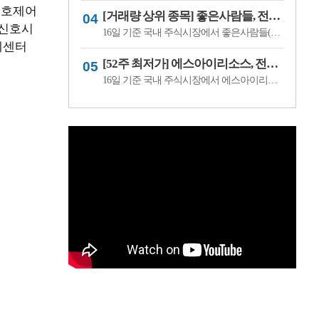
신호제어
[거래량 상위 종목] 좋은사람들, 전일비 29.90% ↑... 현재가 530원
 신호시
16일 기준 국내 주식시장에서 좋은사람들(033340)이 전일비 ▲122원(29.90%) 오른 530원에 거래 중이다.좋은사람들은 내의류와 언더웨어 등을 제조·판매하는 의류 전문기업이다. 소비 경기와 브랜드 판매 흐름, 수급 변화에 따라 주가 변동성이 나타날 수 있다.이어 씨피시스템(413630, 3360원, ▲370, 12.37%), 조아제약(034940, 625원, ▲53, 9.27%), 웰크..
제센터
[52주 최저가] 에스아이리소스, 전일비 29.78.% ↓... 현재가 125원
16일 기준 국내 주식시장에서 에스아이리소스(065420)가 전일비 ▼53원(-29.78%) 내린 125원에 거래 중이다.에스아이리소스는 자원개발 및 에너지 관련 사업을 영위하는 기업으로, 원자재 가격과 에너지 수급 흐름에 따라 주가 변동성이 나타날 수 있다. 최근 투자심리 위축과 수급 변화가 맞물리며 52주 최저가를 기록한 것으로 보인다.이어 레몬..