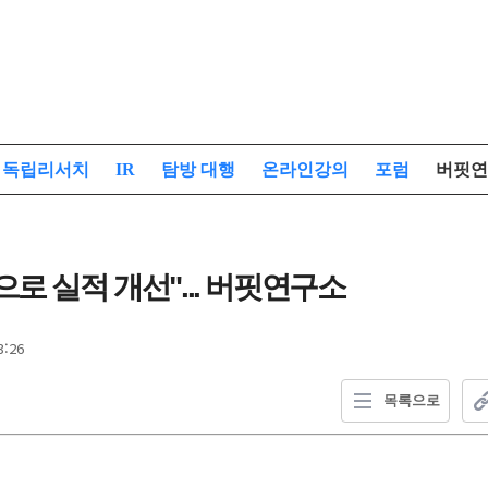
독립리서치
IR
탐방 대행
온라인강의
포럼
버핏연
로 실적 개선"... 버핏연구소
3:26
목록으로