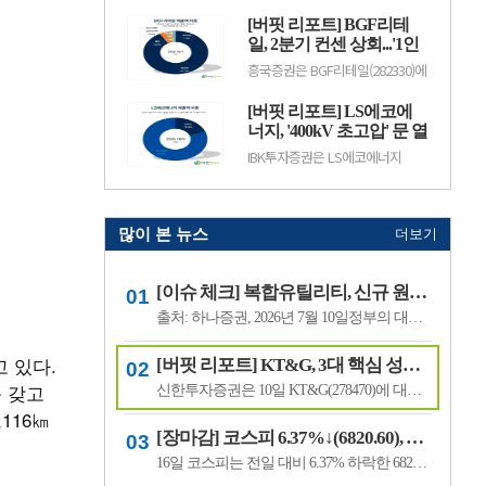
수출 확대와 실적 성장 기대감에
(12.50%) 오른 882원에 거래 중이
따라 주가 변동성이 나타날 수 있
[버핏 리포트] BGF리테
다.랩지노믹스는 분자진단 및 유전
다.이어 BGF리테일(282330, 15만
체 분석 서비스를 제공하는 기업으
일, 2분기 컨센 상회...'1인
3100원, ▲1만9600, 1...
로, 진단키트와 임상 유전체 검사
가구 증가' '방한 외국인
흥국증권은 BGF리테일(282330)에
등을 주요 사업으로 영위하고 있
소비 확대' 구조적 수혜 전
대해 1~2인 가구 증가와 방한 외국
다. 바이오·진단 업종 투자심리와
인 소비 확대에 따른 구조적 수혜
망 - 흥국
수급 변화에 따라 주가 변동성이
[버핏 리포트] LS에코에
가 이어질 것으로 전망하며 투자의
나타날 수 있다.이어 폴라리스
견 ‘매수’를 유지했다. 목표주가는
너지, '400kV 초고압' 문 열
AI(039980, 6...
기존 18만원에서 19만원으로 상향
었다...2027년 본격 수혜 기
IBK투자증권은 LS에코에너지
했다. BGF리테일의 전일 종가는
대 - IBK
(229640)에 대해 소재 사업과 버스
13만3500원이다.박종렬 흥국증권
덕트를 중심으로 안정적인 실적 성
연구원은 “1~2인 가구 증가에 따
장세가 이어지고 오는 2027년부터
른 구조적인 소비 환경 변화의 수.
초고압 케이블이 새로운 성장동력
으로 자리 잡을 전망이라며 투자의
많이 본 뉴스
더보기
견 '매수'를 유지하고 목표주가 7
만6000원을 유지했다. LS에코에
너지의 전일 종가는 4만5550원이
[이슈 체크] 복합유틸리티, 신규 원전 최대 4기 가능성…한국전력 장기 성장 기대
다.김태현 IBK투자증권 연구원은
"올해 2분기 .
출처: 하나증권, 2026년 7월 10일정부의 대규모 산업 투자로 전력 수요가 늘어날 것으로 예상되면서 제12차 전력수급기본계획에 신규 원전과 액화천연가스(LNG) 발전 설비 확대가 포함될 가능성이 있다는 분석이 나왔다.올해 발표가 예상됐던 제12차 전력수급기본계획 최종안은 정부의 3대 메가프로젝트 관련 내용을 반영하면서 발표 시점이 늦.
고 있다.
[버핏 리포트] KT&G, 3대 핵심 성장 산업·신성장동력 통해 견조한 주가 기대 – 신한
를 갖고
신한투자증권은 10일 KT&G(278470)에 대해 3대 핵심 성장 산업(전자담배, 글로벌, 건기식)과 니코틴 파우치 등 신성장동력이 견조한 주가를 만들 것이라며, 투자의견 ‘매수’와 목표주가 22만원을 유지했다. KT&G의 전일 종가는 17만6400원이다.조상훈 신한투자증권 애널리스트는 “2분기 매출액 1조6630억원(+7.4%, 이하 전년동기대비), 영업...
116㎞
[장마감] 코스피 6.37%↓(6820.60), 코스닥 4.53%↓(791.84)
16일 코스피는 전일 대비 6.37% 하락한 6820.60포인트로 마감했다. 이날 개인은 3조6606억원을 순매수했고 외국인과 기관은 각각 1조3920억원, 2조3682억원을 순매도했다.코스닥은 전일 대비 4.53% 내린 791.84포인트로 거래를 마쳤다. 개인은 4467억원을 순매수한 반면 외국인과 기관은 각각 3065억원, 1563억원을 순매도했다.임정은 KB증권 연구원은 KB리서...