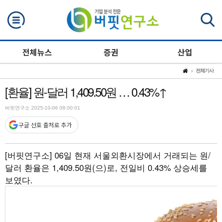
검색
전체뉴스
증권
산업
전체기사
[환율] 원-달러 1,409.50원 … 0.43%↑
버핏연구소 2025-10-06 08:00:01
구글 선호 출처로 추가
[버핏연구소] 06일 현재 서울외환시장에서 거래되는 원/
달러 환율은 1,409.50원(으)로, 전일비 0.43% 상승세를
보였다.