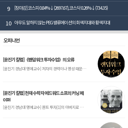
9
[장마감] 코스피 0.84%↓(2697.67), 코스닥 0.26%↓(734.35)
10
아무도 말하지 않는 PEG 밸류에이션의 회색지대와 황색지대
오피니언
[윤진기 칼럼]《랜덤워크 투자수업》의 오류
[윤진기 경남대 명예교수] 저자의 경력이나 명성 때문인지 2020년에 번역 출판된 《랜덤워크 투자수업》(A Random Walk Down Wall Street) 12판은 표지부터가 거창하다. ‘45년간 12번 개정하며 철저히 검증한 투자서’, ‘전문가 부럽지 않은 투자 감각을 길러주는 위대한 투자지침서’ 라는 은빛 광고문구로 독자를 유혹한다.[1] 출판 50주...
[윤진기 칼럼] 천재 수학자 에드워드 소프의 커닝 페
이퍼
[윤진기 경남대 명예교수] 퀀트 투자[1]의 아버지로 불리는 에드워드 소프(Edward O. Thorp)는 수학계에서 천재로 알려진 인물이다. 그는 수학자이지만, 투자 업계에도 여러 가지 흥미로운 일화를 남겼다.수학을 이용하여 카지노를 이길 수 있는지가 궁금했던 그는 동료 교수가 소개해 준 블랙잭(Blackjack) 전략의 핵심을 손바닥 크기의 종이에 요...