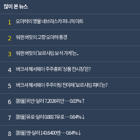
많이 본 뉴스
1
오마하의 명물 네브라스카 퍼니처 마트
2
워렌 버핏의 고향 오마하 풍경
3
워렌 버핏의 '보르샤임 보석 가게'는...
4
버크셔 해서웨이 주주총회 '상품 전시장'은?
5
버크셔 해서웨이 주주미팅 전야제 '보르샤임 파티'는?
6
[환율] 위안-달러 7.2026위안 … 0.03%↑
7
[환율] 유로-달러 0.8817유로 … 0.64%↓
8
[환율] 엔-달러 143.6400엔 … 0.64%↓