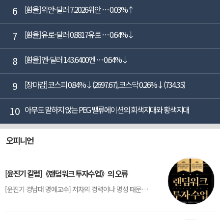
6
[환율] 위안-달러 7.2026위안 … 0.03%↑
7
[환율] 유로-달러 0.8817유로 … 0.64%↓
8
[환율] 엔-달러 143.6400엔 … 0.64%↓
9
[장마감] 코스피 0.84%↓(2697.67), 코스닥 0.26%↓(734.35)
10
아무도 말하지 않는 PEG 밸류에이션의 회색지대와 황색지대
오피니언
[윤진기 칼럼]《랜덤워크 투자수업》의 오류
[윤진기 경남대 명예교수] 저자의 경력이나 명성 때문인지 2020년에 번역 출판된 《랜덤워크 투자수업》(A Random Walk Down Wall Street) 12판은 표지부터가 거창하다. ‘45년간 12번 개정하며 철저히 검증한 투자서’, ‘전문가 부럽지 않은 투자 감각을 길러주는 위대한 투자지침서’ 라는 은빛 광고문구로 독자를 유혹한다.[1] 출판 50주...