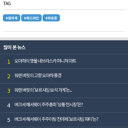
TAG
#원자재
#헤드라인
#희토류
많이 본 뉴스
1
오마하의 명물 네브라스카 퍼니처 마트
2
워렌 버핏의 고향 오마하 풍경
3
워렌 버핏의 '보르샤임 보석 가게'는...
4
버크셔 해서웨이 주주총회 '상품 전시장'은?
5
버크셔 해서웨이 주주미팅 전야제 '보르샤임 파티'는?