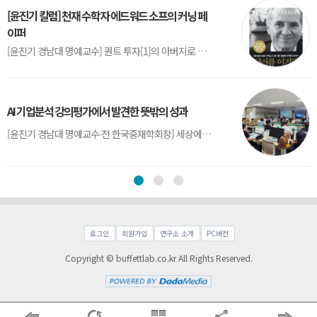
[윤진기 칼럼] 천재 수학자 에드워드 소프의 커닝 페
이퍼
[윤진기 경남대 명예교수] 퀀트 투자[1]의 아버지로 불리는 에드워드 소프(Edward O. Thorp)는 수학계에서 천재로 알려진 인물이다. 그는 수학자이지만, 투자 업계에도 여러 가지 흥미로운 일화를 남겼다.수학을 이용하여 카지노를 이길 수 있는지가 궁금했던 그는 동료 교수가 소개해 준 블랙잭(Blackjack) 전략의 핵심을 손바닥 크기의 종이에 요...
AI 기업분석 강의평가에서 발견한 뜻밖의 성과
[윤진기 경남대 명예교수∙전 한국중재학회장] 세상에는 우연처럼 보이지만 인류의 진보를 이끌어낸 사건들이 있다. 영국의 알렉산더 플레밍(Alexander Fleming)이 곰팡이 핀 페트리 접시(Petri dish)를 버리지 않고[1] 관찰해 페니실린을 발견한 것은 그 대표적 사례다. 무심히 지나쳤다면 결코 없었을 혁신이었다.지난 7월 5일, 필자가 개발한 기업...
로그인
회원가입
연구소 소개
PC버전
Copyright © buffettlab.co.kr All Rights Reserved.