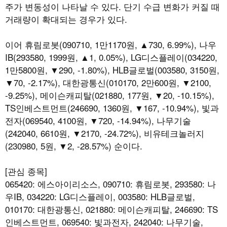
주가 변동성이 나타날 수 있다. 단기 수급 변화가 커질 때
거래량이 확대되는 경우가 있다.
이어 휴림로봇(090710, 1만1170원, ▲730, 6.99%), 나우
IB(293580, 1999원, ▲1, 0.05%), LG디스플레이(034220,
1만5800원, ▼290, -1.80%), HLB글로벌(003580, 3150원,
▼70, -2.17%), 대한광통신(010170, 2만600원, ▼2100,
-9.25%), 메이슨캐피탈(021880, 177원, ▼20, -10.15%),
TS인베스트먼트(246690, 1360원, ▼167, -10.94%), 빛과
전자(069540, 4100원, ▼720, -14.94%), 나무기술
(242040, 6610원, ▼2170, -24.72%), 비유테크놀러지
(230980, 5원, ▼2, -28.57%) 순이다.
[관심 종목]
065420: 에스아이리소스, 090710: 휴림로봇, 293580: 나
우IB, 034220: LG디스플레이, 003580: HLB글로벌,
010170: 대한광통신, 021880: 메이슨캐피탈, 246690: TS
인베스트먼트, 069540: 빛과전자, 242040: 나무기술,