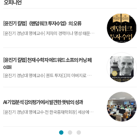
오피니언
[윤진기 칼럼]《랜덤워크 투자수업》의 오류
[윤진기 경남대 명예교수] 저자의 경력이나 명성 때문인지 2020년에 번역 출판된 《랜덤워크 투자수업》(A Random Walk Down Wall Street) 12판은 표지부터가 거창하다. ‘45년간 12번 개정하며 철저히 검증한 투자서’, ‘전문가 부럽지 않은 투자 감각을 길러주는 위대한 투자지침서’ 라는 은빛 광고문구로 독자를 유혹한다.[1] 출판 50주...
[윤진기 칼럼] 천재 수학자 에드워드 소프의 커닝 페
이퍼
[윤진기 경남대 명예교수] 퀀트 투자[1]의 아버지로 불리는 에드워드 소프(Edward O. Thorp)는 수학계에서 천재로 알려진 인물이다. 그는 수학자이지만, 투자 업계에도 여러 가지 흥미로운 일화를 남겼다.수학을 이용하여 카지노를 이길 수 있는지가 궁금했던 그는 동료 교수가 소개해 준 블랙잭(Blackjack) 전략의 핵심을 손바닥 크기의 종이에 요...
AI 기업분석 강의평가에서 발견한 뜻밖의 성과
[윤진기 경남대 명예교수∙전 한국중재학회장] 세상에는 우연처럼 보이지만 인류의 진보를 이끌어낸 사건들이 있다. 영국의 알렉산더 플레밍(Alexander Fleming)이 곰팡이 핀 페트리 접시(Petri dish)를 버리지 않고[1] 관찰해 페니실린을 발견한 것은 그 대표적 사례다. 무심히 지나쳤다면 결코 없었을 혁신이었다.지난 7월 5일, 필자가 개발한 기업...