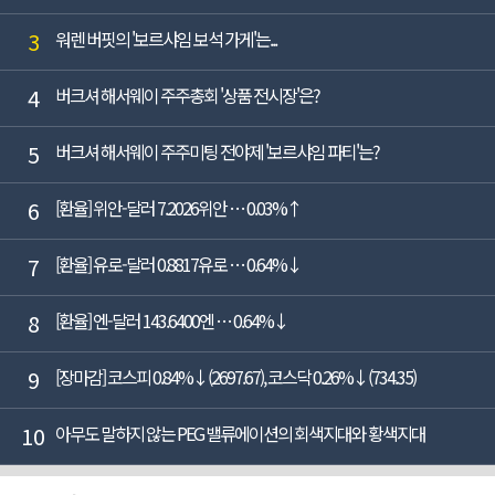
3
워렌 버핏의 '보르샤임 보석 가게'는...
4
버크셔 해서웨이 주주총회 '상품 전시장'은?
5
버크셔 해서웨이 주주미팅 전야제 '보르샤임 파티'는?
6
[환율] 위안-달러 7.2026위안 … 0.03%↑
7
[환율] 유로-달러 0.8817유로 … 0.64%↓
8
[환율] 엔-달러 143.6400엔 … 0.64%↓
9
[장마감] 코스피 0.84%↓(2697.67), 코스닥 0.26%↓(734.35)
10
아무도 말하지 않는 PEG 밸류에이션의 회색지대와 황색지대