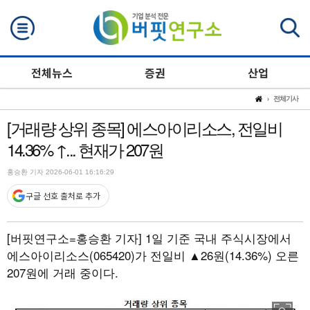
검색
전체뉴스
증권
산업
전체기사
[거래량 상위 종목] 에스아이리소스, 전일비
14.36% ↑... 현재가 207원
홍승환 기자 2026-06-01 16:16:29
구글 선호 출처로 추가
[버핏연구소=홍승환 기자]
1일 기준 국내 주식시장에서
에스아이리소스(065420)가 전일비 ▲26원(14.36%) 오른
207원에 거래 중이다.