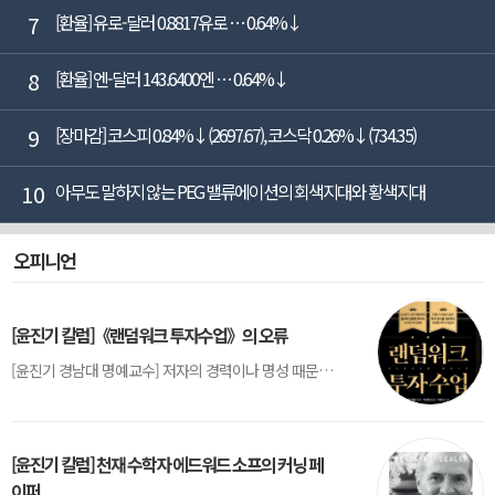
7
[환율] 유로-달러 0.8817유로 … 0.64%↓
8
[환율] 엔-달러 143.6400엔 … 0.64%↓
9
[장마감] 코스피 0.84%↓(2697.67), 코스닥 0.26%↓(734.35)
10
아무도 말하지 않는 PEG 밸류에이션의 회색지대와 황색지대
오피니언
[윤진기 칼럼]《랜덤워크 투자수업》의 오류
[윤진기 경남대 명예교수] 저자의 경력이나 명성 때문인지 2020년에 번역 출판된 《랜덤워크 투자수업》(A Random Walk Down Wall Street) 12판은 표지부터가 거창하다. ‘45년간 12번 개정하며 철저히 검증한 투자서’, ‘전문가 부럽지 않은 투자 감각을 길러주는 위대한 투자지침서’ 라는 은빛 광고문구로 독자를 유혹한다.[1] 출판 50주...
[윤진기 칼럼] 천재 수학자 에드워드 소프의 커닝 페
이퍼