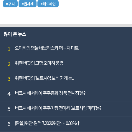
#구리
#원자재
#헤드라인
많이 본 뉴스
1
오마하의 명물 네브라스카 퍼니처 마트
2
워렌 버핏의 고향 오마하 풍경
3
워렌 버핏의 '보르샤임 보석 가게'는...
4
버크셔 해서웨이 주주총회 '상품 전시장'은?
5
버크셔 해서웨이 주주미팅 전야제 '보르샤임 파티'는?
6
[환율] 위안-달러 7.2026위안 … 0.03%↑