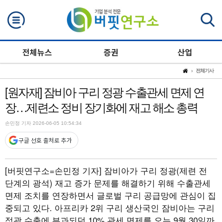
검색
전체뉴스
증권
산업
전체기사
[원자재] 잠비아 구리 정광 수출관세 면제 연
장…제련소 정비 장기화에 재고 해소 총력
손민정 기자 2026-06-05 10:54:34
구글 선호 출처로 추가
[버핏연구소=손민정 기자]
잠비아가 구리 정광(제련 전
단계의 광석) 재고 증가 문제를 해결하기 위해 수출관세
면제 조치를 연장하면서 글로벌 구리 공급망에 관심이 집
중되고 있다. 아프리카 2위 구리 생산국인 잠비아는 구리
정광 수출에 부과되던 10% 관세 면제를 오는 9월 30일까