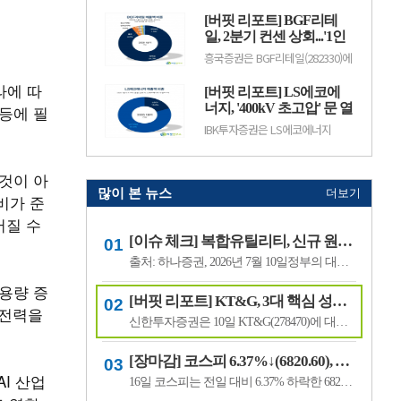
수출 확대와 실적 성장 기대감에
(12.50%) 오른 882원에 거래 중이
따라 주가 변동성이 나타날 수 있
[버핏 리포트] BGF리테
다.랩지노믹스는 분자진단 및 유전
다.이어 BGF리테일(282330, 15만
체 분석 서비스를 제공하는 기업으
일, 2분기 컨센 상회...'1인
3100원, ▲1만9600, 1...
로, 진단키트와 임상 유전체 검사
가구 증가' '방한 외국인
흥국증권은 BGF리테일(282330)에
등을 주요 사업으로 영위하고 있
소비 확대' 구조적 수혜 전
대해 1~2인 가구 증가와 방한 외국
다. 바이오·진단 업종 투자심리와
인 소비 확대에 따른 구조적 수혜
망 - 흥국
수급 변화에 따라 주가 변동성이
라에 따
[버핏 리포트] LS에코에
가 이어질 것으로 전망하며 투자의
나타날 수 있다.이어 폴라리스
견 ‘매수’를 유지했다. 목표주가는
너지, '400kV 초고압' 문 열
 등에 필
AI(039980, 6...
기존 18만원에서 19만원으로 상향
었다...2027년 본격 수혜 기
IBK투자증권은 LS에코에너지
했다. BGF리테일의 전일 종가는
대 - IBK
(229640)에 대해 소재 사업과 버스
13만3500원이다.박종렬 흥국증권
덕트를 중심으로 안정적인 실적 성
연구원은 “1~2인 가구 증가에 따
장세가 이어지고 오는 2027년부터
른 구조적인 소비 환경 변화의 수.
것이 아
초고압 케이블이 새로운 성장동력
으로 자리 잡을 전망이라며 투자의
많이 본 뉴스
더보기
비가 준
견 '매수'를 유지하고 목표주가 7
만6000원을 유지했다. LS에코에
어질 수
너지의 전일 종가는 4만5550원이
[이슈 체크] 복합유틸리티, 신규 원전 최대 4기 가능성…한국전력 장기 성장 기대
다.김태현 IBK투자증권 연구원은
"올해 2분기 .
출처: 하나증권, 2026년 7월 10일정부의 대규모 산업 투자로 전력 수요가 늘어날 것으로 예상되면서 제12차 전력수급기본계획에 신규 원전과 액화천연가스(LNG) 발전 설비 확대가 포함될 가능성이 있다는 분석이 나왔다.올해 발표가 예상됐던 제12차 전력수급기본계획 최종안은 정부의 3대 메가프로젝트 관련 내용을 반영하면서 발표 시점이 늦.
용량 증
[버핏 리포트] KT&G, 3대 핵심 성장 산업·신성장동력 통해 견조한 주가 기대 – 신한
 전력을
신한투자증권은 10일 KT&G(278470)에 대해 3대 핵심 성장 산업(전자담배, 글로벌, 건기식)과 니코틴 파우치 등 신성장동력이 견조한 주가를 만들 것이라며, 투자의견 ‘매수’와 목표주가 22만원을 유지했다. KT&G의 전일 종가는 17만6400원이다.조상훈 신한투자증권 애널리스트는 “2분기 매출액 1조6630억원(+7.4%, 이하 전년동기대비), 영업...
[장마감] 코스피 6.37%↓(6820.60), 코스닥 4.53%↓(791.84)
I 산업
16일 코스피는 전일 대비 6.37% 하락한 6820.60포인트로 마감했다. 이날 개인은 3조6606억원을 순매수했고 외국인과 기관은 각각 1조3920억원, 2조3682억원을 순매도했다.코스닥은 전일 대비 4.53% 내린 791.84포인트로 거래를 마쳤다. 개인은 4467억원을 순매수한 반면 외국인과 기관은 각각 3065억원, 1563억원을 순매도했다.임정은 KB증권 연구원은 KB리서...